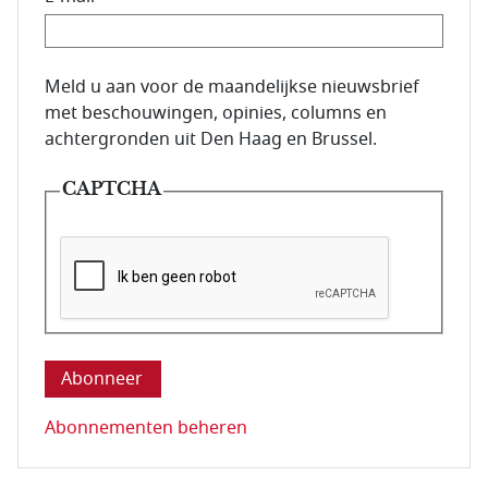
E-mailadres van de abonnee.
Meld u aan voor de maandelijkse nieuwsbrief
met beschouwingen, opinies, columns en
achtergronden uit Den Haag en Brussel.
CAPTCHA
Deze vraag is om te controleren dat u een mens be
Abonnementen beheren