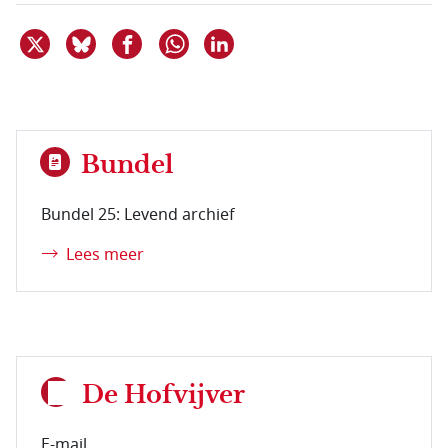
Deel dit item op X
Deel dit item op Bluesky
Deel dit item op Facebook
Deel dit item op Linkedin
Delen via WhatsApp
Bundel
Bundel 25: Levend archief
Lees meer
De Hofvijver
E-mail