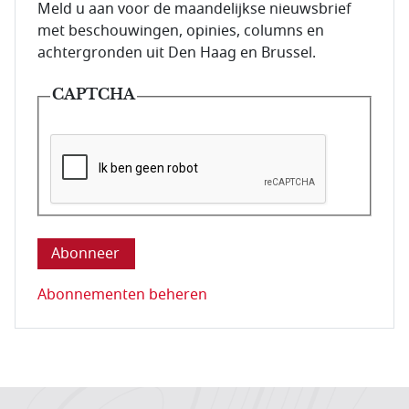
E-mailadres van de abonnee.
Meld u aan voor de maandelijkse nieuwsbrief
met beschouwingen, opinies, columns en
achtergronden uit Den Haag en Brussel.
CAPTCHA
Deze vraag is om te controleren dat u een mens be
Abonnementen beheren