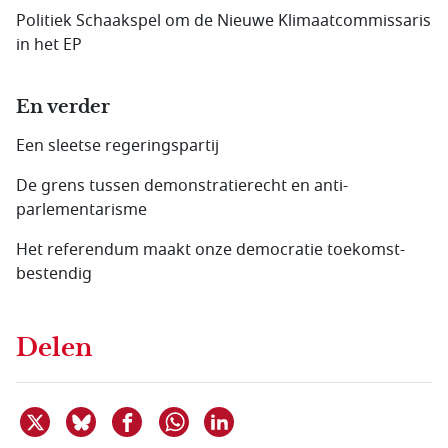
Politiek Schaakspel om de Nieuwe Klimaatcommissaris
in het EP
En verder
Een sleetse regeringspartij
De grens tussen demonstratierecht en anti­
parlementarisme
Het referendum maakt onze democratie toekomst­
bestendig
Delen
Deel dit item op X
Deel dit item op Bluesky
Deel dit item op Facebook
Deel dit item op Linkedin
Delen via WhatsApp