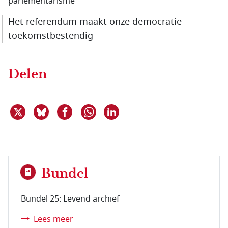
parlementarisme
Het referendum maakt onze democratie
toekomst­bestendig
Delen
Deel dit item op X
Deel dit item op Bluesky
Deel dit item op Facebook
Deel dit item op Linkedin
Delen via WhatsApp
Bundel
Bundel 25: Levend archief
Lees meer