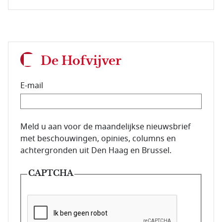
De Hofvijver
E-mail
E-mailadres van de abonnee.
Meld u aan voor de maandelijkse nieuwsbrief
met beschouwingen, opinies, columns en
achtergronden uit Den Haag en Brussel.
CAPTCHA