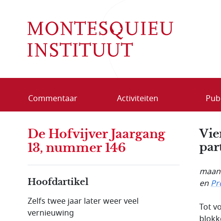
Overslaan en naar de inhoud gaan
Commentaar
Activiteiten
Publ
De Hofvijver Jaargang
Vie
par
13, nummer 146
maand
Hoofdartikel
en
Pr
Zelfs twee jaar later weer veel
Tot v
vernieuwing
blokk