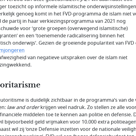
ger toezicht op informele islamitische onderwijsinstellingen
kelijk genoeg komt in het FVD-programma de islam niet v
jl de partij in haar verkiezingsprogramma van 2021 nog
chuwde voor ‘grote groepen (overwegend islamitische)
ranten’ en een ‘toenemende radicalisering binnen het
itisch onderwijs’. Gezien de groeiende populariteit van FVD
imjongeren
 afwezigheid van negatieve uitspraken over de islam niet
zingwekkend.
oritarisme
utoritisme is duidelijk zichtbaar in de programma’s van de 
jen:
law and order
krijgen veel nadruk. Zo stellen ze alle voo
 financiële middelen toe te kennen aan politie en defensie. 
il bijvoorbeeld geld vrijmaken voor 10.000 extra politieage
ast wil zij ‘onze Defensie inzetten voor de nationale veiligh