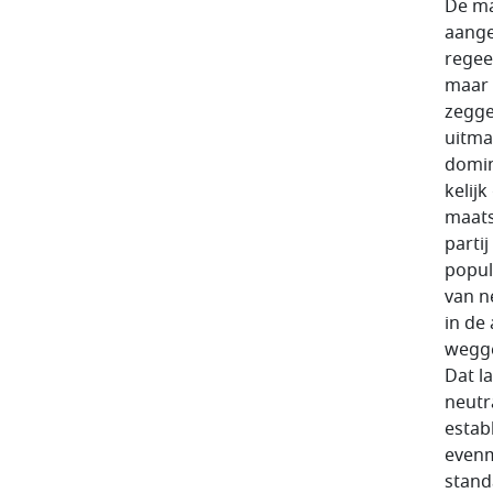
De ma
aange
regeer
maar 
zegge
uitma
domin
kelij
maats
parti
populi
van ne
in de
wegge
Dat la
neutra
estab
evenm
stand