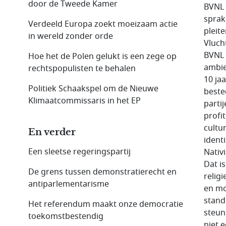
door de Tweede Kamer
BVNL 
sprak
Verdeeld Europa zoekt moeizaam actie
pleit
in wereld zonder orde
Vluch
BVNL w
Hoe het de Polen gelukt is een zege op
ambie
rechtspopulisten te behalen
10 ja
Politiek Schaakspel om de Nieuwe
beste
Klimaatcommissaris in het EP
parti
profi
cultu
En verder
identi
Een sleetse regeringspartij
Nativ
Dat i
De grens tussen demonstratierecht en
relig
anti­parlementarisme
en mo
stand
Het referendum maakt onze democratie
steun
toekomst­bestendig
niet 