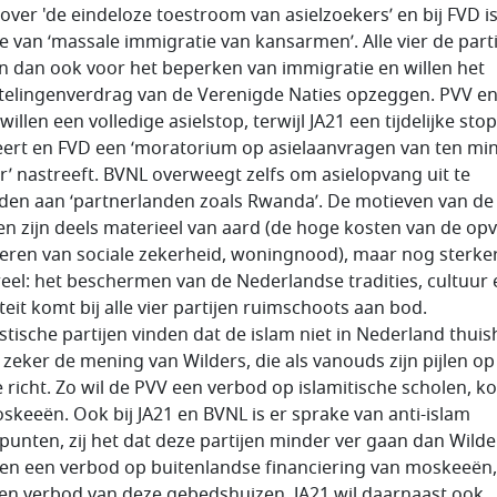
over 'de eindeloze toestroom van asielzoekers’ en bij FVD is
e van ‘massale immigratie van kansarmen’. Alle vier de part
en dan ook voor het beperken van immigratie en willen het
telingenverdrag van de Verenigde Naties opzeggen. PVV e
illen een volledige asielstop, terwijl JA21 een tijdelijke stop
ert en FVD een ‘moratorium op asielaanvragen van ten mi
ar’ nastreeft. BVNL overweegt zelfs om asielopvang uit te
den aan ‘partnerlanden zoals Rwanda’. De motieven van de
jen zijn deels materieel van aard (de hoge kosten van de op
teren van sociale zekerheid, woningnood), maar nog sterke
reel: het beschermen van de Nederlandse tradities, cultuur 
teit komt bij alle vier partijen ruimschoots aan bod.
istische partijen vinden dat de islam niet in Nederland thuis
s zeker de mening van Wilders, die als vanouds zijn pijlen o
ie richt. Zo wil de PVV een verbod op islamitische scholen, k
skeeën. Ook bij JA21 en BVNL is er sprake van anti-islam
punten, zij het dat deze partijen minder ver gaan dan Wilde
en een verbod op buitenlandse financiering van moskeeën
een verbod van deze gebedshuizen
.
JA21 wil daarnaast ook