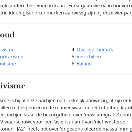
kele andere terreinen in kaart. Eerst gaan we na in hoeverr
drie ideologische kenmerken aanwezig zijn bij deze vier part
houd
ivisme
Overige thema’s
oritarisme
Verschillen
pulisme
Balans
ivisme
sme is bij al deze partijen nadrukkelijk aanwezig, al zijn er k
hillen te bespeuren in de manier waarop het tot uiting komt.
vier partijen staat de bezorgdheid over ‘massamigratie’ centr
V waarschuwt voor een ‘asieltsunami’ van ‘niet-westerse
htonen’, JA21 heeft het over ‘ongecontroleerde massa-immigr