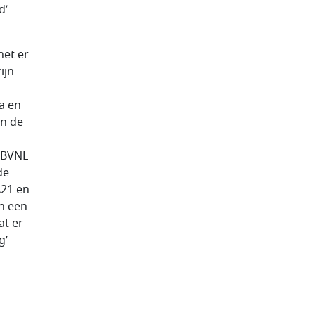
d’
het er
ijn
a en
an de
 BVNL
de
A21 en
en een
at er
g’