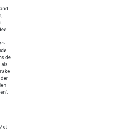
land
n,
il
deel
er­
ide
ns de
 als
prake
lder
den
en’.
 Met