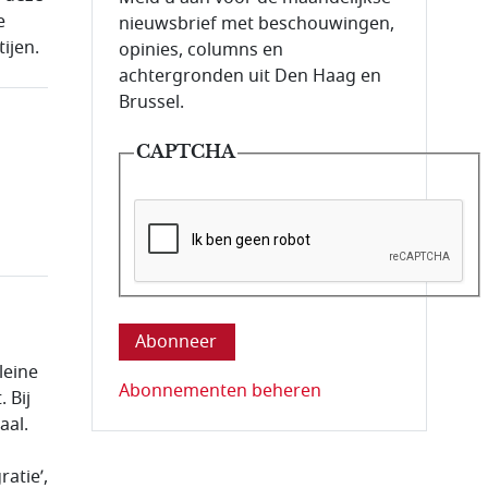
e
nieuwsbrief met beschouwingen,
ijen.
opinies, columns en
achtergronden uit Den Haag en
Brussel.
CAPTCHA
Deze vraag is om te controleren dat u ee
leine
Abonnementen beheren
 Bij
aal.
atie’,