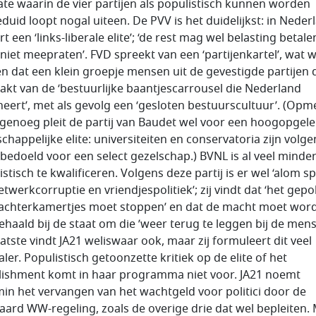
te waarin de vier partijen als populistisch kunnen worden
duid loopt nogal uiteen. De PVV is het duidelijkst: in Neder
t een ‘links-liberale elite’; ‘de rest mag wel belasting betale
niet meepraten’. FVD spreekt van een ‘partijenkartel’, wat w
n dat een klein groepje mensen uit de gevestigde partijen 
akt van de ‘bestuurlijke baan­­tjes­carrousel die Nederland
eert’, met als gevolg een ‘gesloten bestuurscultuur’. (Opm
k genoeg pleit de partij van Baudet wel voor een hoogopgele
chappelijke elite: universiteiten en conservatoria zijn volge
j bedoeld voor een select gezelschap.) BVNL is al veel minder
stisch te kwalificeren. Volgens deze partij is er wel ‘alom s
twerkcorruptie en vriend­jespolitiek’; zij vindt dat ‘het gepo
 achter­kamertjes moet stoppen’ en dat de macht moet wor
haald bij de staat om die ’weer terug te leggen bij de mens
atste vindt JA21 weliswaar ook, maar zij formu­leert dit veel
ler. Populistisch getoonzette kritiek op de elite of het
lishment komt in haar programma niet voor. JA21 noemt
in het vervangen van het wacht­geld voor politici door de
aard WW-regeling, zoals de overige drie dat wel bepleiten.