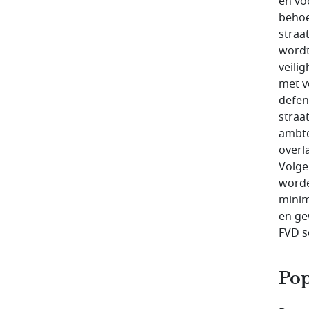
en vo
behoe
straat
wordt
veilig
met v
defens
straa
ambte
overl
Volge
worde
minim
en ge
FVD so
Po