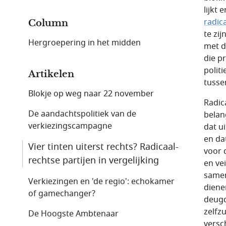
lijkt
radic
Column
te zij
Hergroepering in het midden
met de
die p
polit
Artikelen
tusse
Blokje op weg naar 22 november
Radic
De aandachtspolitiek van de
belan
verkiezingscampagne
dat u
en da
Vier tinten uiterst rechts? Radicaal-
voor 
rechtse partijen in vergelijking
en ve
samen
Verkiezingen en 'de regio': echokamer
diene
of gamechanger?
deugd
zelfz
De Hoogste Ambtenaar
versc