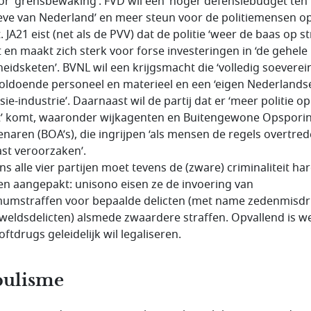
or ‘grensbewaking’. FVD wil een ‘hoger defensiebudget ten
ve van Nederland’ en meer steun voor de politiemensen o
. JA21 eist (net als de PVV) dat de politie ‘weer de baas op st
 en maakt zich sterk voor forse investeringen in ‘de gehele
heidsketen’. BVNL wil een krijgsmacht die ‘volledig soeverein’
oldoende personeel en materieel en een ‘eigen Nederlands
ie-industrie’. Daarnaast wil de partij dat er ‘meer politie op
t’ komt, waaronder wijkagenten en Buitengewone Opspori
naren (BOA’s), die ingrijpen ‘als mensen de regels overtre
ast veroorzaken’.
ns alle vier partijen moet tevens de (zware) criminaliteit ha
n aangepakt: unisono eisen ze de invoering van
umstraffen voor bepaalde delicten (met name zedenmisdr
weldsdelicten) alsmede zwaardere straffen. Opvallend is we
ftdrugs geleidelijk wil legaliseren.
pulisme