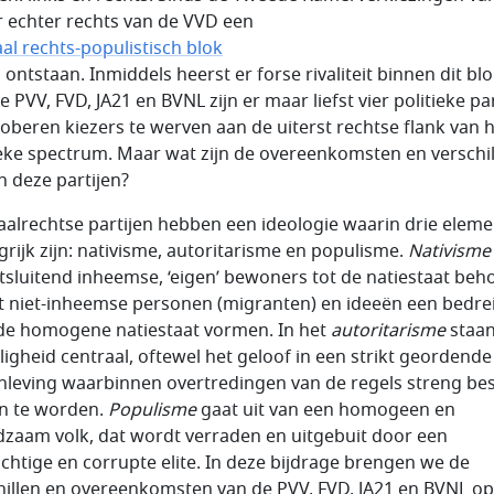
 er echter rechts van de VVD een
aal rechts-populistisch blok
n ontstaan. Inmiddels heerst er forse rivaliteit binnen dit blo
 PVV, FVD, JA21 en BVNL zijn er maar liefst vier politieke pa
roberen kiezers te werven aan de uiterst rechtse flank van 
ieke spectrum. Maar wat zijn de overeenkomsten en verschi
n deze partijen?
aalrechtse partijen hebben een ideologie waarin drie elem
grijk zijn: nativisme, autoritarisme en populisme.
Nativisme
itsluitend inheemse, ‘eigen’ bewoners tot de natiestaat beh
t niet-inheemse personen (migranten) en ideeën een bedre
de homogene natiestaat vormen. In het
autoritarisme
staan
iligheid centraal, oftewel het geloof in een strikt geordende
leving waarbinnen overtredingen van de regels streng bes
n te worden.
Populisme
gaat uit van een homogeen en
zaam volk, dat wordt verraden en uitgebuit door een
uchtige en corrupte elite. In deze bijdrage brengen we de
hillen en overeenkomsten van de PVV, FVD, JA21 en BVNL o