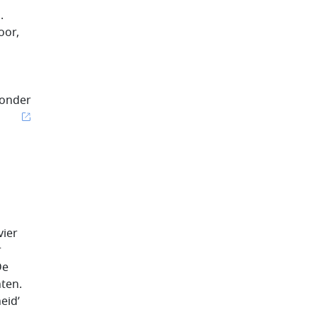
.
oor,
 onder
vier
r
De
nten.
eid’