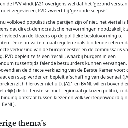
en de PVV vindt JA21 overigens wel dat het ‘gezond verstan
moet zegevieren, FVD zweert bij ‘gezonde scepsis’.
nu volbloed populistische partijen zijn of niet, het viertal is 
eens dat direct-democratische hervormingen noodzakelijk z
 invloed van de kiezers op de politieke besluitvorming te
oten. Deze omvatten maatregelen zoals bindende refe­rend
recte verkiezing van de burgemeester en de commissaris v
. FVD bepleit zelfs een ‘
recall
', waarbij bur­gers in een
endum tussentijds falende bestuurders kunnen vervangen.
 bovendien de directe verkiezing van de Eerste Kamer voor; 
aat een stap verder en bepleit afschaffing van de senaat (J
preken zich hierover niet uit). JA21 en BVNL willen bovendi
ltelijk) districtenstelsel met regionaal gekozen politici, zod
 binding ontstaat tussen kiezer en volksvertegenwoordigin
s BVNL).
rige thema’s