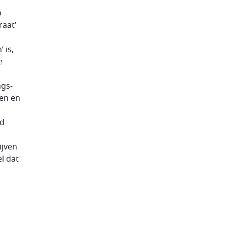
p
raat’
 is,
e
ngs­
den en
rd
ijven
l dat