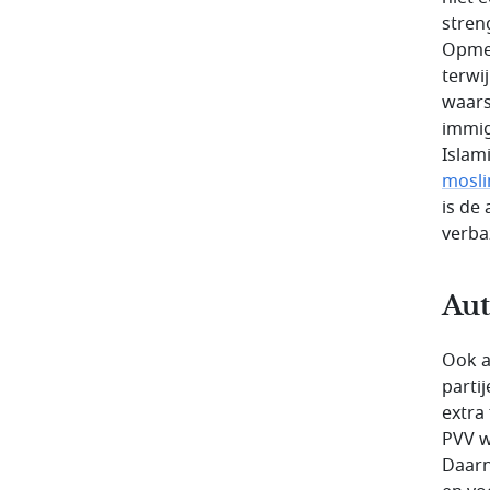
stren
Opmer
terwi
waars
immig
Islam
mosl
is de
verba
Aut
Ook a
parti
extra
PVV w
Daarna