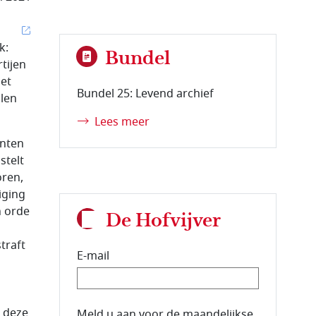
k:
Bundel
rtijen
het
Bundel 25: Levend archief
llen
Lees meer
enten
stelt
oren,
iging
 orde
De Hofvijver
traft
E-mail
p deze
E-mailadres van de abonnee.
Meld u aan voor de maandelijkse