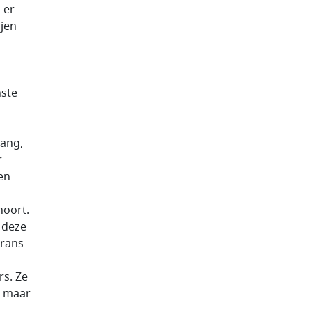
 er
ijen
n
nste
vang,
r
en
hoort.
p deze
orans
rs. Ze
, maar