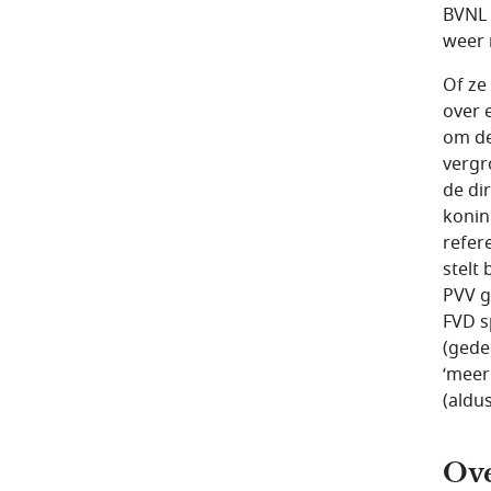
BVNL 
weer 
Of ze 
over 
om de
vergr
de di
koning
refer
stelt
PVV g
FVD s
(gedee
‘meer
(aldu
Ove