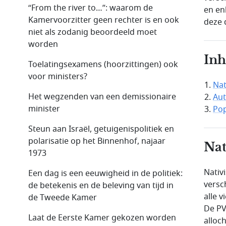
“From the river to…”: waarom de
en en
Kamervoorzitter geen rechter is en ook
deze 
niet als zodanig beoordeeld moet
worden
In
Toelatingsexamens (hoorzittingen) ook
voor ministers?
Nat
Het wegzenden van een demissionaire
Aut
minister
Po
Steun aan Israël, getuigenispolitiek en
polarisatie op het Binnenhof, najaar
Nat
1973
Nativi
Een dag is een eeuwigheid in de politiek:
versc
de betekenis en de beleving van tijd in
alle 
de Tweede Kamer
De PV
Laat de Eerste Kamer gekozen worden
alloc