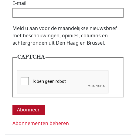
E-mail
E-mailadres van de abonnee.
Meld u aan voor de maandelijkse nieuwsbrief
met beschouwingen, opinies, columns en
achtergronden uit Den Haag en Brussel.
CAPTCHA
Deze vraag is om te controleren dat u een mens be
Abonnementen beheren