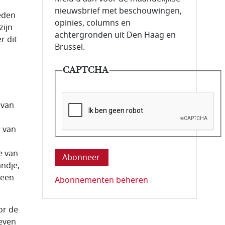
nieuwsbrief met beschouwingen,
eden
opinies, columns en
zijn
achtergronden uit Den Haag en
r dit
Brussel.
CAPTCHA
 van
r van
Deze vraag is om te controleren dat u ee
e van
ndje,
 een
Abonnementen beheren
or de
ieven