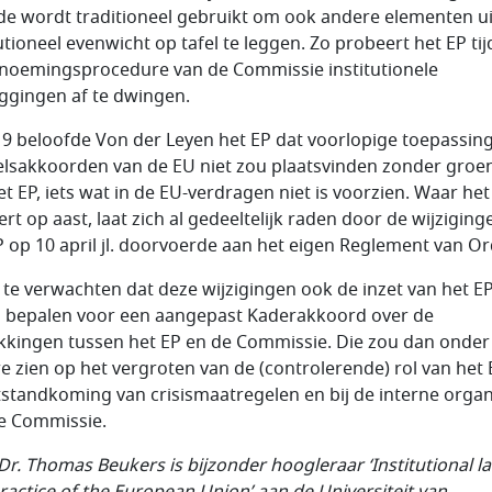
de wordt traditioneel gebruikt om ook andere elementen ui
tutioneel evenwicht op tafel te leggen. Zo probeert het EP ti
noemingsprocedure van de Commissie institutionele
ggingen af te dwingen.
19 beloofde Von der Leyen het EP dat voorlopige toepassin
lsakkoorden van de EU niet zou plaatsvinden zonder groen
et EP, iets wat in de EU-verdragen niet is voorzien. Waar het
ert op aast, laat zich al gedeeltelijk raden door de wijziging
P op 10 april jl. doorvoerde aan het eigen Reglement van Or
s te verwachten dat deze wijzigingen ook de inzet van het E
n bepalen voor een aangepast Kaderakkoord over de
kkingen tussen het EP en de Commissie. Die zou dan onder
e zien op het vergroten van de (controlerende) rol van het E
tstandkoming van crisismaatregelen en bij de interne organ
e Commissie.
 Dr. Thomas Beukers is bijzonder hoogleraar ‘Institutional l
ractice of the European Union’ aan de Universiteit van