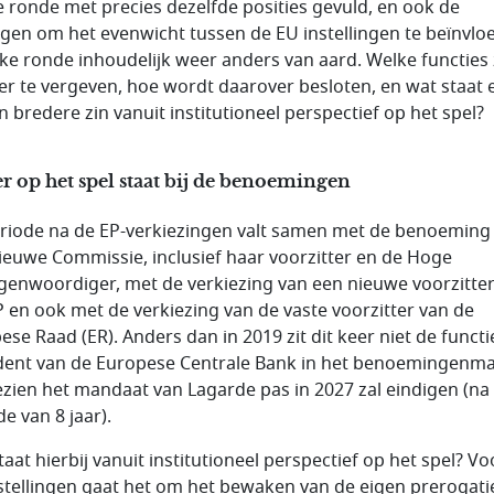
e ronde met precies dezelfde posities gevuld, en ook de
gen om het evenwicht tussen de EU instellingen te beïnvlo
elke ronde inhoudelijk weer anders van aard. Welke functies 
eer te vergeven, hoe wordt daarover besloten, en wat staat e
n bredere zin vanuit institutioneel perspectief op het spel?
r op het spel staat bij de benoemingen
riode na de EP-verkiezingen valt samen met de benoeming
ieuwe Commissie, inclusief haar voorzitter en de Hoge
genwoordiger, met de verkiezing van een nieuwe voorzitte
P en ook met de verkiezing van de vaste voorzitter van de
ese Raad (ER). Anders dan in 2019 zit dit keer niet de functi
dent van de Europese Centrale Bank in het benoemingenma
zien het mandaat van Lagarde pas in 2027 zal eindigen (na
e van 8 jaar).
aat hierbij vanuit institutioneel perspectief op het spel? Vo
stellingen gaat het om het bewaken van de eigen prerogat