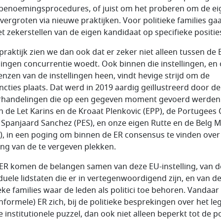
 benoemingsprocedures, of juist om het proberen om de ei
e vergroten via nieuwe praktijken. Voor politieke families ga
t zekerstellen van de eigen kandidaat op specifieke positie
 praktijk zien we dan ook dat er zeker niet alleen tussen de 
llingen concurrentie woedt. Ook binnen die instellingen, en
enzen van de instellingen heen, vindt hevige strijd om de
ncties plaats. Dat werd in 2019 aardig geïllustreerd door de
handelingen die op een gegeven moment gevoerd werden
n de Let Karins en de Kroaat Plenkovic (EPP), de Portugees 
 Spanjaard Sanchez (PES), en onze eigen Rutte en de Belg M
), in een poging om binnen de ER consensus te vinden over
ling van de te vergeven plekken.
 ER komen de belangen samen van deze EU-instelling, van d
iduele lidstaten die er in vertegenwoordigend zijn, en van d
ieke families waar de leden als politici toe behoren. Vandaar
informele) ER zich, bij de politieke besprekingen over het l
 institutionele puzzel, dan ook niet alleen beperkt tot de po