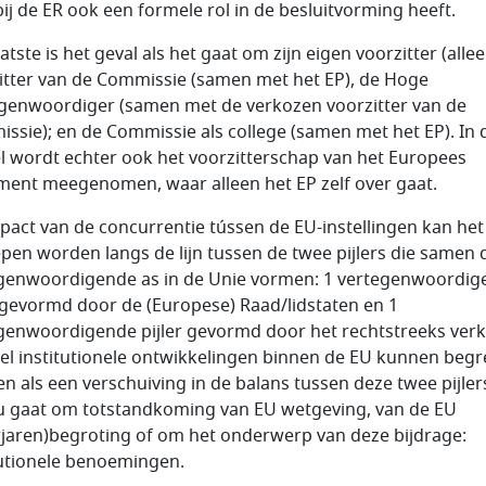
ij de ER ook een formele rol in de besluitvorming heeft.
atste is het geval als het gaat om zijn eigen voorzitter (allee
itter van de Commissie (samen met het EP), de Hoge
genwoordiger (samen met de verkozen voorzitter van de
ssie); en de Commissie als college (samen met het EP). In 
l wordt echter ook het voorzitterschap van het Europees
ment meegenomen, waar alleen het EP zelf over gaat.
pact van de concurrentie tússen de EU-instellingen kan het
pen worden langs de lijn tussen de twee pijlers die samen 
genwoordigende as in de Unie vormen: 1 vertegenwoordig
r gevormd door de (Europese) Raad/lidstaten en 1
genwoordigende pijler gevormd door het rechtstreeks ver
eel institutionele ontwikkelingen binnen de EU kunnen beg
n als een verschuiving in de balans tussen deze twee pijlers
u gaat om totstandkoming van EU wetgeving, van de EU
jaren)begroting of om het onderwerp van deze bijdrage:
tutionele benoemingen.