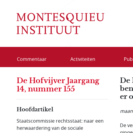
Overslaan en naar de inhoud gaan
Commentaar
Activiteiten
Publ
De Hofvijver Jaargang
De 
ben
14, nummer 155
er 
Hoofdartikel
maand
Staatscommissie rechtsstaat: naar een
De ve
herwaardering van de sociale
ginge