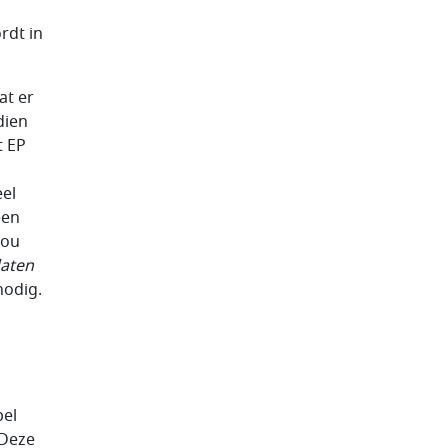
rdt in
at er
dien
t EP
eel
een
zou
daten
nodig.
pel
 Deze