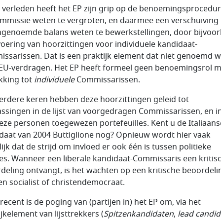
t verleden heeft het EP zijn grip op de benoemingsprocedu
mmissie weten te vergroten, en daarmee een verschuiving 
genoemde balans weten te bewerkstellingen, door bijvoor
voering van hoorzittingen voor individuele kandidaat-
ssarissen. Dat is een praktijk element dat niet genoemd 
 EU-verdragen. Het EP heeft formeel geen benoemingsrol m
kking tot
individuele
Commissarissen.
erdere keren hebben deze hoorzittingen geleid tot
ssingen in de lijst van voorgedragen Commissarissen, en i
eze personen toegewezen portefeuilles. Kent u de Italiaans
daat van 2004 Buttiglione nog? Opnieuw wordt hier vaak
ijk dat de strijd om invloed er ook één is tussen politieke
ies. Wanneer een liberale kandidaat-Commissaris een kritis
deling ontvangt, is het wachten op een kritische beoordeli
en socialist of christendemocraat.
recent is de poging van (partijen in) het EP om, via het
jkelement van lijsttrekkers (
Spitzenkandidaten
,
lead candid