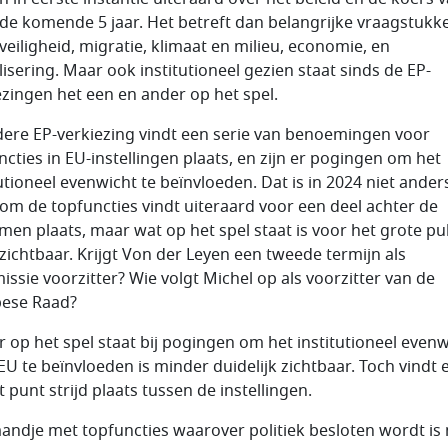
 de komende 5 jaar. Het betreft dan belangrijke vraagstukk
 veiligheid, migratie, klimaat en milieu, economie, en
lisering. Maar ook institutioneel gezien staat sinds de EP-
ezingen het een en ander op het spel.
dere EP-verkiezing vindt een serie van benoemingen voor
ncties in EU-instellingen plaats, en zijn er pogingen om het
tutioneel evenwicht te beïnvloeden. Dat is in 2024 niet ander
d om de topfuncties vindt uiteraard voor een deel achter de
men plaats, maar wat op het spel staat is voor het grote pu
zichtbaar. Krijgt Von der Leyen een tweede termijn als
ssie voorzitter? Wie volgt Michel op als voorzitter van de
ese Raad?
r op het spel staat bij pogingen om het institutioneel evenw
 EU te beïnvloeden is minder duidelijk zichtbaar. Toch vindt 
 punt strijd plaats tussen de instellingen.
andje met topfuncties waarover politiek besloten wordt is 