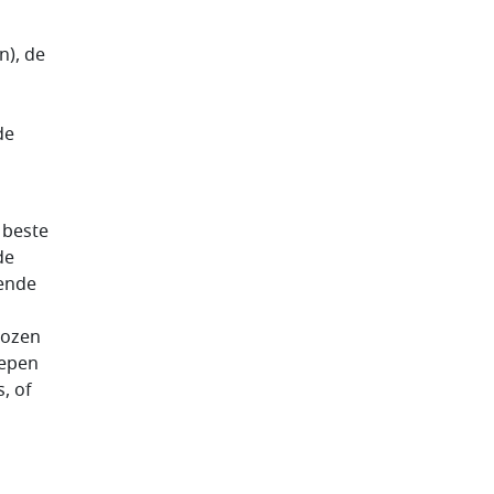
n), de
de
 beste
de
ende
kozen
repen
, of