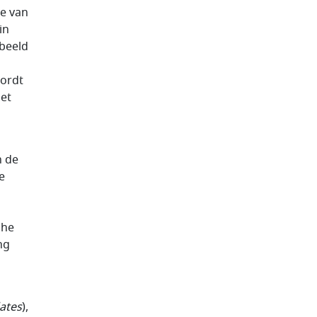
re van
in
beeld
wordt
et
n de
e
che
ng
ates
),