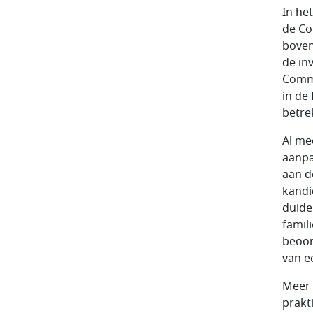
In he
de Co
boven
de in
Commi
in de
betre
Al me
aanpa
aan d
kandi
duidel
famil
beoor
van e
Meer 
prakti