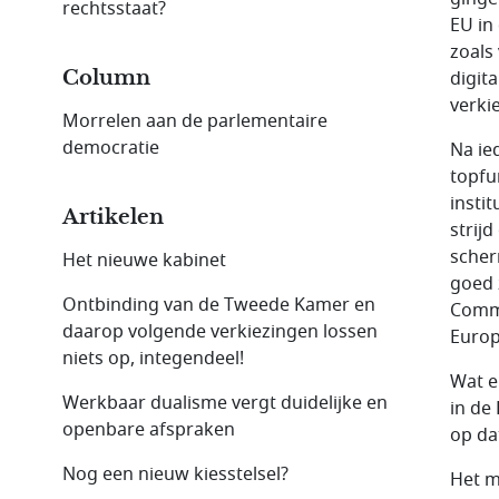
rechtsstaat?
EU in
zoals
Column
digita
verki
Morrelen aan de parlementaire
democratie
Na ie
topfu
insti
Artikelen
strij
scher
Het nieuwe kabinet
goed 
Ontbinding van de Tweede Kamer en
Commi
daarop volgende verkiezingen lossen
Europ
niets op, integendeel!
Wat e
Werkbaar dualisme vergt duidelijke en
in de
openbare afspraken
op dat
Nog een nieuw kiesstelsel?
Het m