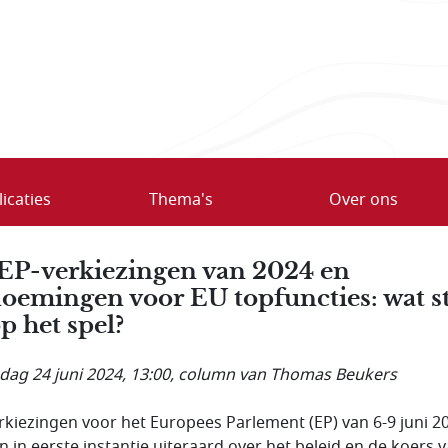
icaties
Thema's
Over ons
EP-verkiezingen van 2024 en
oemingen voor EU topfuncties: wat s
op het spel?
ag 24 juni 2024, 13:00
, column van Thomas Beukers
rkiezingen voor het Europees Parlement (EP) van 6-9 juni 2
n in eerste instantie uiteraard over het beleid en de koers 