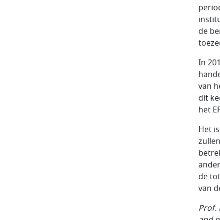
perio
insti
de be
toeze
In 20
hande
van h
dit ke
het E
Het i
zulle
betre
ander
de to
van d
Prof.
and p