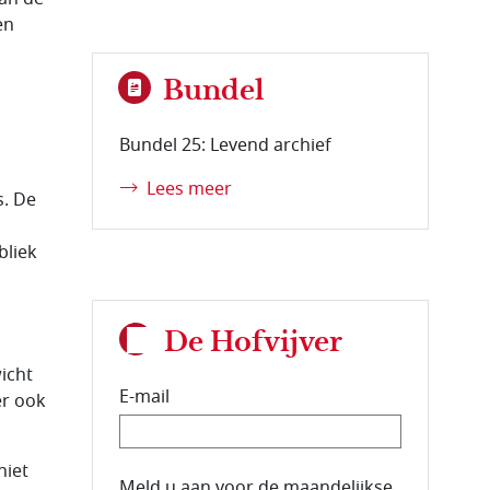
en
Bundel
Bundel 25: Levend archief
Lees meer
s. De
bliek
De Hofvijver
icht
E-mail
er ook
niet
E-mailadres van de abonnee.
Meld u aan voor de maandelijkse