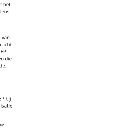
t het
jdens
g van
 licht
 EP
en die
de.
P
P bij
isatie
aw