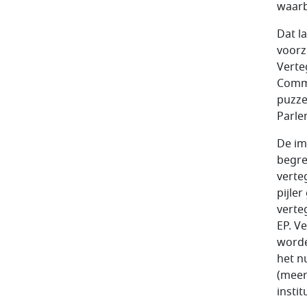
waarb
Dat la
voorz
Verte
Commi
puzze
Parle
De im
begre
verte
pijle
verte
EP. V
worde
het n
(meer
insti