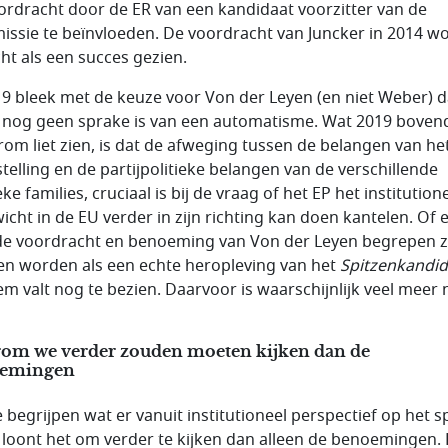
ordracht door de ER van een kandidaat voorzitter van de
ssie te beïnvloeden. De voordracht van Juncker in 2014 wo
cht als een succes gezien.
19 bleek met de keuze voor Von der Leyen (en niet Weber) d
 nog geen sprake is van een automatisme. Wat 2019 boven
om liet zien, is dat de afweging tussen de belangen van he
stelling en de partijpolitieke belangen van de verschillende
eke families, cruciaal is bij de vraag of het EP het institution
icht in de EU verder in zijn richting kan doen kantelen. Of 
e voordracht en benoeming van Von der Leyen begrepen 
n worden als een echte heropleving van het
Spitzenkandi
em valt nog te bezien. Daarvoor is waarschijnlijk veel meer 
om we verder zouden moeten kijken dan de
emingen
 begrijpen wat er vanuit institutioneel perspectief op het s
, loont het om verder te kijken dan alleen de benoemingen.