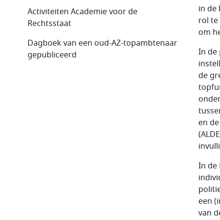
in de
Activiteiten Academie voor de
rol t
Rechtsstaat
om he
Dagboek van een oud-AZ-topambtenaar
In de
gepubliceerd
inste
de gr
topfu
onder
tusse
en de
(ALDE
invul
In de
indiv
polit
een (
van de