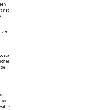
gen
at het
s.
EU-
 over
Costa
ichel
 de
e
e
 dat
eggen
sities