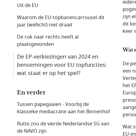
ieder
Uit de EU
pogin
zijn 
Waarom de EU-topbanencarrousel dit
dit k
jaar (wellicht) niet draait
keer i
De ruk naar rechts heeft al
plaatsgevonden
Wat e
De EP-verkiezingen van 2024 en
De pe
benoemingen voor EU topfuncties:
een n
wat staat er op het spel?
Verte
het E
En verder
Europ
presi
Tussen papegaaien - Voorbij de
aange
klassieke mediacratie aan het Binnenhof
period
Rutte zou de vierde Nederlandse SG van
Wat st
de NAVO zijn
EU-in