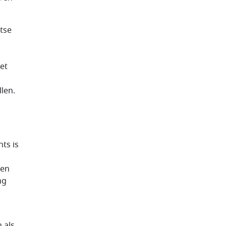
htse
et
len.
ts is
 en
ng
 als