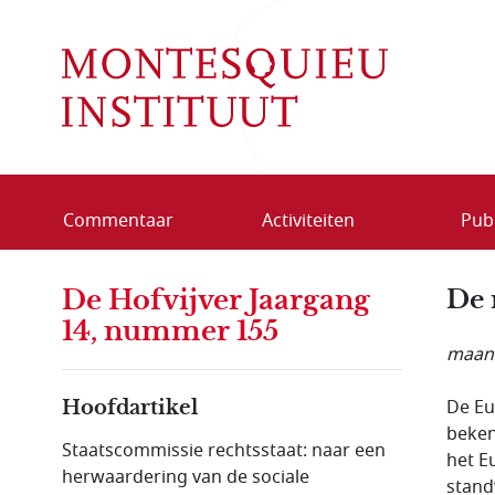
Overslaan en naar de inhoud gaan
Commentaar
Activiteiten
Publ
De Hofvijver Jaargang
De 
14, nummer 155
maand
De Eu
Hoofdartikel
beken
Staatscommissie rechtsstaat: naar een
het E
herwaardering van de sociale
stand