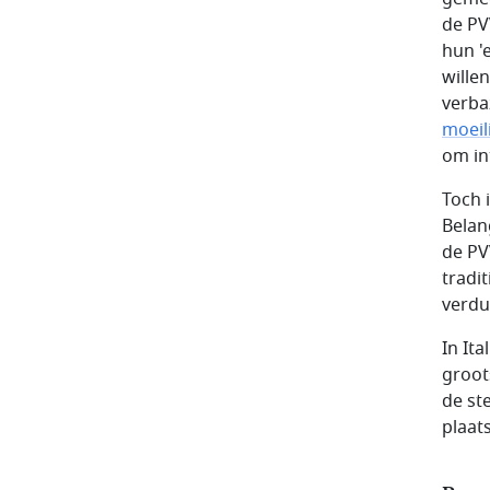
de PV
hun '
wille
verba
moeil
om in
Toch 
Belan
de PV
tradi
verdu
In Ita
groot
de st
plaat