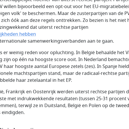
V willen bijvoorbeeld een opt-out voor het EU-migratiebele
eigen volk' te beschermen. Maar de zusterpartijen van de P
n zich óók aan deze regels onttrekken. Zo bezien is het niet 
zingwekkend dat uiterst rechtse partijen
ijkheden hebben
ternationale samenwerkingsverbanden aan te gaan.
is er weinig reden voor opluchting. In België behaalde het 
g zijn op één na hoogste score ooit. In Nederland bemacht
V haar hoogste aantal Europese zetels (zes). In Spanje hiel
tionele machtspartijen stand, maar de radicaal-rechtse part
bbelde haar zetelaantal in het EP.
lië, Frankrijk en Oostenrijk werden uiterst rechtse partijen 
ste met indrukwekkende resultaten (tussen 25-31 procent 
emmen), terwijl ze in Duitsland, België en Polen op de twee
s eindigden.