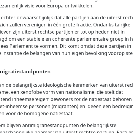
ezamenlijk visie voor Europa ontwikkelen.
 echter onwaarschijnlijk dat alle partijen aan de uiterst rec
zich zullen verenigen in één grote fractie. Ondanks talrijke
tieven zijn uiterst rechtse partijen er tot op heden niet in
agd om een stabiele en coherente parlementaire groep in h
ees Parlement te vormen. Dit komt omdat deze partijen in
e instantie de belangen van hun eigen bevolking voorop stel
migratiestandpunten
an de belangrijkste ideologische kenmerken van uiterst rech
isme, een xenofobe vorm van nationalisme, die stelt dat
uitend inheemse ‘eigen’ bewoners tot de natiestaat behoren
iet-inheemse personen (migranten) en ideeën een bedreigi
n voor de homogene natiestaat.
m blijven antimigratiestandpunten de belangrijkste
nschappelijke noemer van uiterst rechtse partijen. Partijen