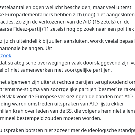
zetelaantallen ogen wellicht bescheiden, maar veel uiterst
se Europarlementariërs hebben zich (nog) niet aangesloten 
racties. Zo zijn de verkozenen van de AfD (15 zetels) en de
arse Fidesz-partij (11 zetels) nog op zoek naar een politiek 
ij zich uiteindelijk bij zullen aansluiten, wordt veelal bepaa
nationale belangen. Uit
rzoek
t dat strategische overwegingen vaak doorslaggevend zijn v
el of niet samenwerken met soortgelijke partijen.
het algemeen zijn uiterst rechtse partijen terughoudend o
xtremisme-stigma van soortgelijke partijen ‘besmet’ te rake
RN vlak voor de Europese verkiezingen de banden met AfD.
iding waren omstreden uitspraken van AfD-lijsttrekker
ilian Krah over leden van de SS, die volgens hem niet allem
rimineel bestempeld zouden moeten worden.
uitspraken botsten niet zozeer met de ideologische stand