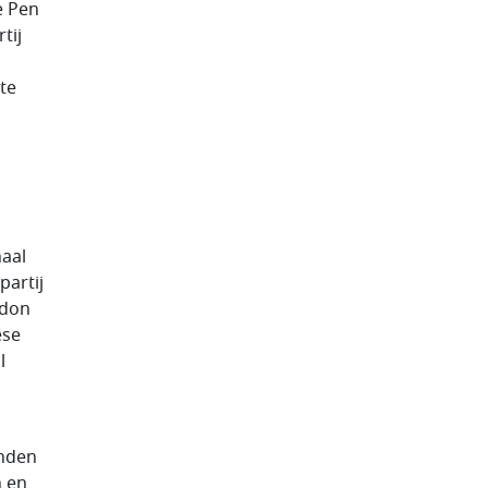
e Pen
tij
te
naal
partij
rdon
ese
l
anden
n en