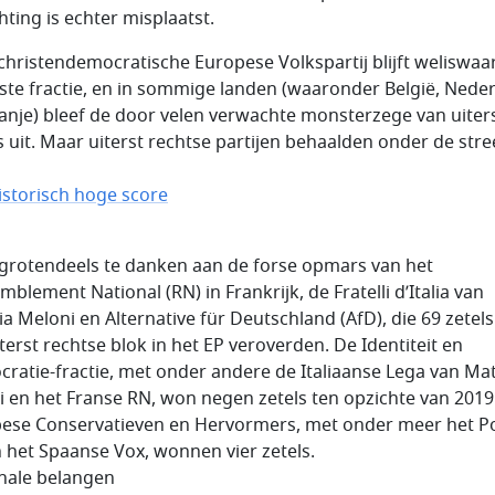
hting is echter misplaatst.
christendemocratische Europese Volkspartij blijft weliswaa
ste fractie, en in sommige landen (waaronder België, Nede
anje) bleef de door velen verwachte monsterzege van uiter
s uit. Maar uiterst rechtse partijen behaalden onder de str
istorisch hoge score
s grotendeels te danken aan de forse opmars van het
blement National (RN) in Frankrijk, de Fratelli d’Italia van
ia Meloni en Alternative für Deutschland (AfD), die 69 zetel
iterst rechtse blok in het EP veroverden. De Identiteit en
ratie-fractie, met onder andere de Italiaanse Lega van Ma
ni en het Franse RN, won negen zetels ten opzichte van 2019
ese Conservatieven en Hervormers, met onder meer het P
n het Spaanse Vox, wonnen vier zetels.
nale belangen