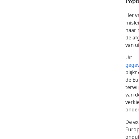
Popul
Het v
misle
naar 
de af
van ui
Uit
gegev
blijk
de Eu
terwi
van d
verkie
onder
De ex
Europ
ondui