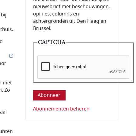
nieuwsbrief met beschouwingen,
opinies, columns en
bij
achtergronden uit Den Haag en
Brussel.
thuis.
ld
CAPTCHA
oor
Deze vraag is om te controleren dat u ee
m met
n. Zo
Abonnementen beheren
aal
punten