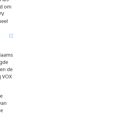
id om
VV
heel
Vlaams
igde
den de
ij VOX
de
van
de