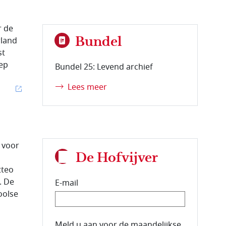
r de
Bundel
rland
st
eep
Bundel 25: Levend archief
Lees meer
s voor
De Hofvijver
tteo
. De
E-mail
oolse
E-mailadres van de abonnee.
Meld u aan voor de maandelijkse