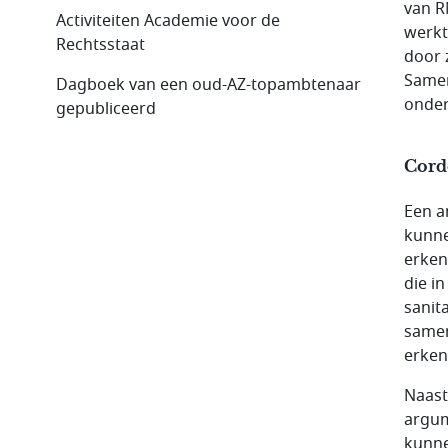
van R
Activiteiten Academie voor de
werkt
Rechtsstaat
door 
Samen
Dagboek van een oud-AZ-topambtenaar
onder
gepubliceerd
Cord
Een a
kunne
erken
die i
sanit
samen
erken
Naast
argum
kunne