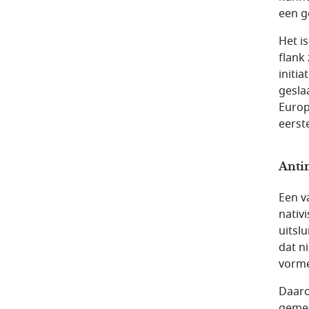
een g
Het is
flank 
initia
gesla
Europ
eerst
Anti
Een v
nativ
uitsl
dat n
vorme
Daaro
gemee