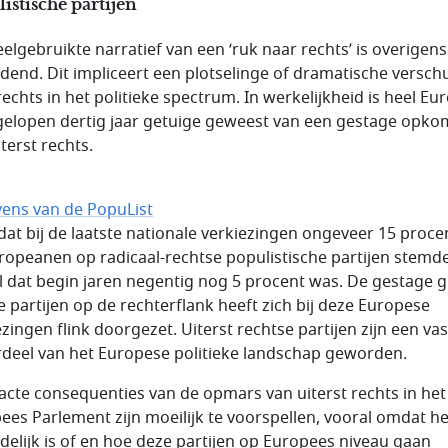
istische partijen
eelgebruikte narratief van een ‘ruk naar rechts’ is overigen
idend. Dit impliceert een plotselinge of dramatische versch
rechts in het politieke spectrum. In werkelijkheid is heel Eu
gelopen dertig jaar getuige geweest van een gestage opko
terst rechts.
ens van de PopuList
t dat bij de laatste nationale verkiezingen ongeveer 15 proce
ropeanen op radicaal-rechtse populistische partijen stemde
jl dat begin jaren negentig nog 5 procent was. De gestage g
e partijen op de rechterflank heeft zich bij deze Europese
zingen flink doorgezet. Uiterst rechtse partijen zijn een vas
deel van het Europese politieke landschap geworden.
acte consequenties van de opmars van uiterst rechts in het
ees Parlement zijn moeilijk te voorspellen, vooral omdat h
delijk is of en hoe deze partijen op Europees niveau gaan