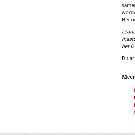
samen
worde
Het u
Léoni
maats
het D
Dit a
Meer