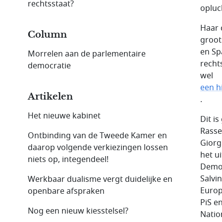
rechtsstaat?
opluc
Haar 
Column
groot
en Sp
Morrelen aan de parlementaire
recht
democratie
wel
een h
Artikelen
.
Het nieuwe kabinet
Dit i
Rassem
Ontbinding van de Tweede Kamer en
Giorg
daarop volgende verkiezingen lossen
het u
niets op, integendeel!
Democ
Salvi
Werkbaar dualisme vergt duidelijke en
Europ
openbare afspraken
PiS e
Nog een nieuw kiesstelsel?
Natio