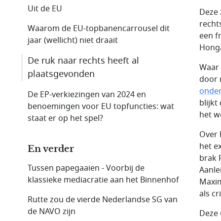
Uit de EU
Deze 
recht
Waarom de EU-topbanencarrousel dit
een f
jaar (wellicht) niet draait
Honga
De ruk naar rechts heeft al
Waar z
plaatsgevonden
door 
onde
De EP-verkiezingen van 2024 en
blijk
benoemingen voor EU topfuncties: wat
het w
staat er op het spel?
Over 
het e
En verder
brak 
Tussen papegaaien - Voorbij de
Aanle
klassieke mediacratie aan het Binnenhof
Maxim
als c
Rutte zou de vierde Nederlandse SG van
de NAVO zijn
Deze 