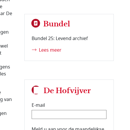
te
aar De
Bundel
ngen
Bundel 25: Levend archief
 wel
Lees meer
t
lgens
les
De Hofvijver
e
ng van
E-mail
gen
E-mailadres van de abonnee.
Meld u aan voor de maandelijkse