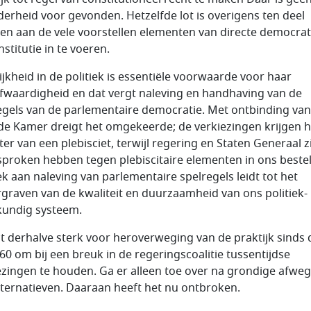
erheid voor gevonden. Hetzelfde lot is overigens ten deel
len aan de vele voorstellen elementen van directe democrat
stitutie in te voeren.
ijkheid in de politiek is essentiële voorwaarde voor haar
fwaardigheid en dat vergt naleving en handhaving van de
egels van de parlementaire democratie. Met ontbinding van
e Kamer dreigt het omgekeerde; de verkiezingen krijgen h
ter van een plebisciet, terwijl regering en Staten Generaal z
sproken hebben tegen plebiscitaire elementen in ons bestel
k aan naleving van parlementaire spelregels leidt tot het
graven van de kwaliteit en duurzaamheid van ons politiek-
kundig systeem.
eit derhalve sterk voor heroverweging van de praktijk sinds 
 60 om bij een breuk in de regeringscoalitie tussentijdse
ezingen te houden. Ga er alleen toe over na grondige afwe
lternatieven. Daaraan heeft het nu ontbroken.