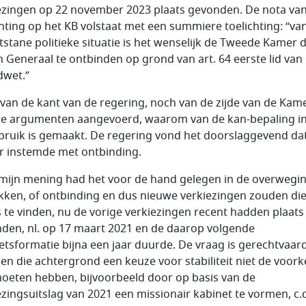
ezingen op 22 november 2023 plaats gevonden. De nota va
chting op het KB volstaat met een summiere toelichting: “v
tstane politieke situatie is het wenselijk de Tweede Kamer 
n Generaal te ontbinden op grond van art. 64 eerste lid van
wet.”
van de kant van de regering, noch van de zijde van de Kame
e argumenten aangevoerd, waarom van de kan-bepaling in 
bruik is gemaakt. De regering vond het doorslaggevend da
 instemde met ontbinding.
mijn mening had het voor de hand gelegen in de overwegin
kken, of ontbinding en dus nieuwe verkiezingen zouden di
s te vinden, nu de vorige verkiezingen recent hadden plaats
den, nl. op 17 maart 2021 en de daarop volgende
etsformatie bijna een jaar duurde. De vraag is gerechtvaar
gen die achtergrond een keuze voor stabiliteit niet de voor
oeten hebben, bijvoorbeeld door op basis van de
ezingsuitslag van 2021 een missionair kabinet te vormen, c.