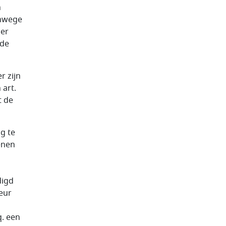
n
anwege
der
 de
r zijn
art.
t de
g te
enen
digd
keur
q. een