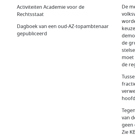
De me
Activiteiten Academie voor de
volks
Rechtsstaat
worde
Dagboek van een oud-AZ-topambtenaar
keuze
gepubliceerd
democr
de gr
stels
moet 
de re
Tusse
fract
verwe
hoofd
Tegen
van d
geen 
Zie K