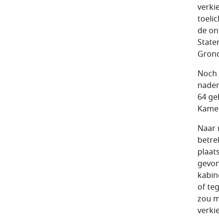
verki
toeli
de on
State
Grond
Noch 
nader
64 ge
Kamer
Naar 
betre
plaat
gevon
kabin
of te
zou m
verki