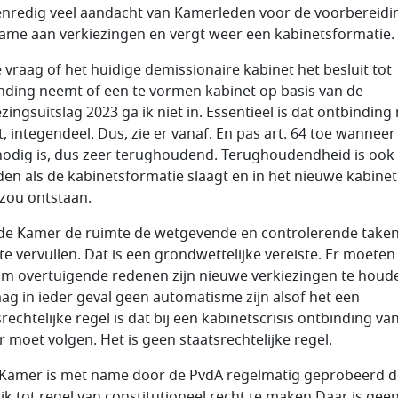
nredig veel aandacht van Kamerleden voor de voorbereidi
ame aan verkiezingen en vergt weer een kabinetsformatie.
 vraag of het huidige demissionaire kabinet het besluit tot
nding neemt of een te vormen kabinet op basis van de
zingsuitslag 2023 ga ik niet in. Essentieel is dat ontbinding 
t, integendeel. Dus, zie er vanaf. En pas art. 64 toe wanneer
nodig is, dus zeer terughoudend. Terughoudendheid is ook
en als de kabinetsformatie slaagt en in het nieuwe kabinet
s zou ontstaan.
de Kamer de ruimte de wetgevende en controlerende take
te vervullen. Dat is een grondwettelijke vereiste. Er moeten
m overtuigende redenen zijn nieuwe verkiezingen te houd
ag in ieder geval geen automatisme zijn alsof het een
rechtelijke regel is dat bij een kabinetscrisis ontbinding va
 moet volgen. Het is geen staatsrechtelijke regel.
 Kamer is met name door de PvdA regelmatig geprobeerd d
ijk tot regel van constitutioneel recht te maken Daar is gee