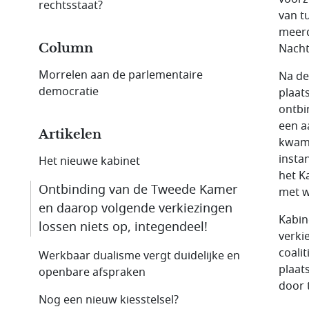
rechtsstaat?
van t
meerd
Column
Nacht
Morrelen aan de parlementaire
Na de
democratie
plaat
ontbi
een a
Artikelen
kwam 
insta
Het nieuwe kabinet
het Ka
Ontbinding van de Tweede Kamer
met w
en daarop volgende verkiezingen
Kabin
lossen niets op, integendeel!
verki
coali
Werkbaar dualisme vergt duidelijke en
plaat
openbare afspraken
door 
Nog een nieuw kiesstelsel?