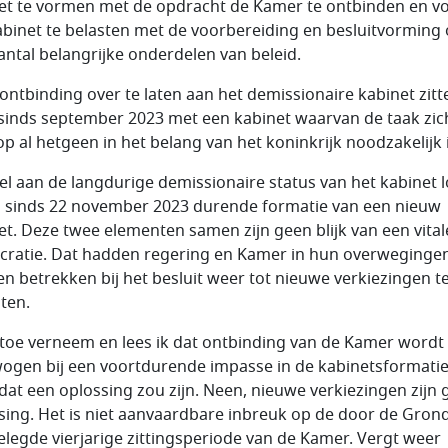
et te vormen met de opdracht de Kamer te ontbinden en v
abinet te belasten met de voorbereiding en besluitvorming 
antal belangrijke onderdelen van beleid.
ontbinding over te laten aan het demissionaire kabinet zit
 sinds september 2023 met een kabinet waarvan de taak zic
op al hetgeen in het belang van het koninkrijk noodzakelijk i
lel aan de langdurige demissionaire status van het kabinet 
l sinds 22 november 2023 durende formatie van een nieuw
et. Deze twee elementen samen zijn geen blijk van een vital
ratie. Dat hadden regering en Kamer in hun overweginge
n betrekken bij het besluit weer tot nieuwe verkiezingen t
iten.
 toe verneem en lees ik dat ontbinding van de Kamer wordt
ogen bij een voortdurende impasse in de kabinetsformatie
 dat een oplossing zou zijn. Neen, nieuwe verkiezingen zijn
sing. Het is niet aanvaardbare inbreuk op de door de Gron
elegde vierjarige zittingsperiode van de Kamer. Vergt weer