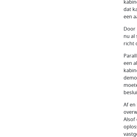
kabin
dat k
een a
Door 
nu al
richt 
Paral
een a
kabin
democ
moete
beslu
Af en
overw
Alsof
oplos
vastg