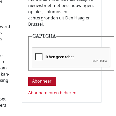
et-
nieuwsbrief met beschouwingen,
t
opinies, columns en
achtergronden uit Den Haag en
Brussel.
 werd
s
CAPTCHA
as
de
 in
 kan
Deze vraag is om te controleren dat u ee
 kan-
ssing
Abonnementen beheren
oet
ers