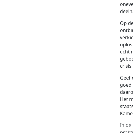
oneve
deeln
Op de
ontbi
verkie
oplos
echt 
gebod
crisi
Geef 
goed 
daaro
Het m
staats
Kamer
In de
prakt