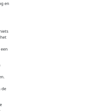
ng en
niets
 het
 een
n
en.
n de
e
n