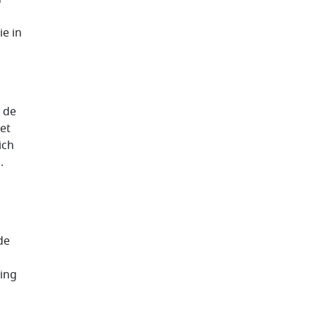
ie in
 de
et
ich
.
de
ging