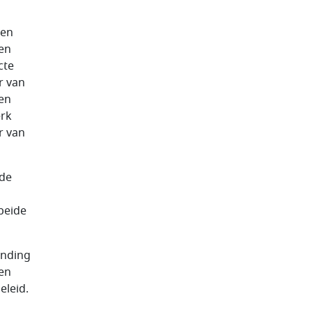
den
en
cte
r van
zen
erk
r van
 de
beide
inding
oen
eleid.