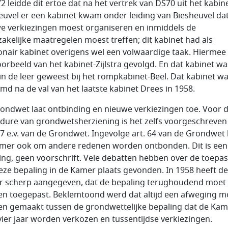
72 leidde dit ertoe dat na het vertrek van DS70 uit het kabin
euvel er een kabinet kwam onder leiding van Biesheuvel da
e verkiezingen moest organiseren en inmiddels de
akelijke maatregelen moest treffen; dit kabinet had als
onair kabinet overigens wel een volwaardige taak. Hiermee
oorbeeld van het kabinet-Zijlstra gevolgd. En dat kabinet wa
in de leer geweest bij het rompkabinet-Beel. Dat kabinet w
md na de val van het laatste kabinet Drees in 1958.
ondwet laat ontbinding en nieuwe verkiezingen toe. Voor 
dure van grondwetsherziening is het zelfs voorgeschreven
37 e.v. van de Grondwet. Ingevolge art. 64 van de Grondwet
mer ook om andere redenen worden ontbonden. Dit is een
ing, geen voorschrift. Vele debatten hebben over de toepa
eze bepaling in de Kamer plaats gevonden. In 1958 heeft de
 scherp aangegeven, dat de bepaling terughoudend moet
n toegepast. Beklemtoond werd dat altijd een afweging m
n gemaakt tussen de grondwettelijke bepaling dat de Kam
vier jaar worden verkozen en tussentijdse verkiezingen.