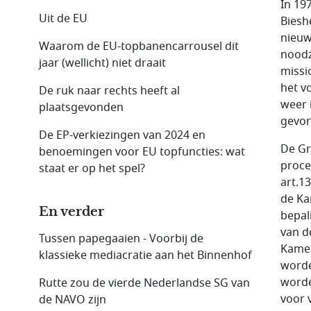
In 19
Uit de EU
Biesh
nieuw
Waarom de EU-topbanencarrousel dit
noodz
jaar (wellicht) niet draait
missi
het v
De ruk naar rechts heeft al
weer 
plaatsgevonden
gevor
De EP-verkiezingen van 2024 en
De Gr
benoemingen voor EU topfuncties: wat
proce
staat er op het spel?
art.1
de Ka
En verder
bepal
van d
Tussen papegaaien - Voorbij de
Kamer
klassieke mediacratie aan het Binnenhof
worde
worde
Rutte zou de vierde Nederlandse SG van
voor 
de NAVO zijn