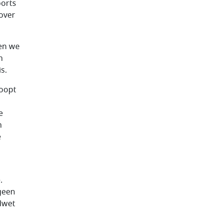
oorts
over
ten we
h
s.
loopt
e
n
e
.
 geen
dwet