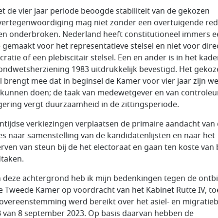
t de vier jaar periode beoogde stabiliteit van de gekozen
vertegenwoordiging mag niet zonder een overtuigende re
n onderbroken. Nederland heeft constitutioneel immers e
 gemaakt voor het representatieve stelsel en niet voor dire
atie of een plebiscitair stelsel. Een en ander is in het kade
ondwetsherziening 1983 uitdrukkelijk bevestigd. Het geko
el brengt mee dat in beginsel de Kamer voor vier jaar zijn w
kunnen doen; de taak van medewetgever en van controleu
gering vergt duurzaamheid in de zittingsperiode.
ntijdse verkiezingen verplaatsen de primaire aandacht van
ies naar samenstelling van de kandidatenlijsten en naar het
rven van steun bij de het electoraat en gaan ten koste van 
taken.
 deze achtergrond heb ik mijn bedenkingen tegen de ontb
e Tweede Kamer op voordracht van het Kabinet Rutte IV, t
overeenstemming werd bereikt over het asiel- en migratieb
B van 8 september 2023. Op basis daarvan hebben de