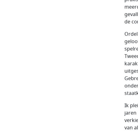
meerd
geval
de con
Ordel
geloo
spelr
Tweed
karak
uitge
Gebre
onder
staat
Ik pl
jaren
verki
van a