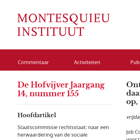
Overslaan en naar de inhoud gaan
Commentaar
Activiteiten
Publ
De Hofvijver Jaargang
Ont
daa
14, nummer 155
op,
Hoofdartikel
vrijda
Staatscommissie rechtsstaat: naar een
Job C
herwaardering van de sociale
voorz