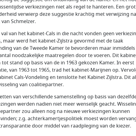
ussentijdse verkiezingen niet als regel te hanteren. Een gro
erheid verwierp deze suggestie krachtig met verwijzing n
 van Schmelzer.
 val van het kabinet-Cals in die nacht vonden geen verkiezi
s, maar werd het kabinet-Zijlstra gevormd met de taak
nding van de Tweede Kamer te bevorderen maar inmiddels
antal noodzakelijke maatregelen door te voeren. Dit kabine
tot stand op basis van de in 1963 gekozen Kamer. In eerst
ntie, van 1963 tot 1965, trad het kabinet-Marijnen op. Vervo
binet Cals-Vondeling en tenslotte het Kabinet Zijlstra. Dit al
isseling van coalitiepartner.
etten van verschillende samenstelling op basis van dezelfd
ezingen werden nadien niet meer wenselijk geacht. Wisseli
tiepartner zou alleen nog na nieuwe verkiezingen kunnen
svinden; z.g. achterkamertjespolitiek moest worden vervan
transparantie door middel van raadpleging van de kiezer.