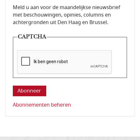
E-mailadres van de abonnee.
Meld u aan voor de maandelijkse nieuwsbrief
met beschouwingen, opinies, columns en
achtergronden uit Den Haag en Brussel.
CAPTCHA
Deze vraag is om te controleren dat u een mens be
Abonnementen beheren