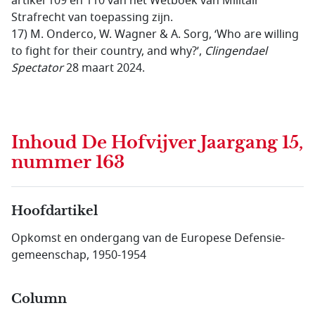
artikel 109 en 110 van het Wetboek van Militair
Strafrecht van toepassing zijn.
17)
M. Onderco, W. Wagner & A. Sorg, ‘Who are willing
to fight for their country, and why?’,
Clingendael
Spectator
28 maart 2024.
Inhoud
De Hofvijver Jaargang 15,
nummer 163
Hoofdartikel
Opkomst en ondergang van de Europese Defensie­
gemeen­schap, 1950-1954
Column