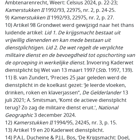
Ambtenarenrecht, Weert: Celsius 2024, p. 22-23;
Kamerstukken II
1992/93, 22975, nr. 2, p. 24-25.
9)
Kamerstukken II
1992/93, 22975, nr. 2, p. 27.
10) Artikel 98 Grondwet werd gewijzigd naar het thans
luidende artikel:
Lid 1. De krijgsmacht bestaat uit
vrijwillig dienenden en kan mede bestaan uit
dienstplichtigen. Lid 2. De wet regelt de verplichte
militaire dienst en de bevoegdheid tot opschorting van
de oproeping in werkelijke dienst.
Invoering Kaderwet
dienstplicht bij Wet van 13 maart 1997 (
Stb.
1997, 139).
11) B. van Zundert, ‘Precies 25 jaar geleden werd de
dienstplicht in de koelkast gezet: ‘Je leerde vloeken,
drinken, roken en klaverjassen’’,
De Gelderlander
13
juli 2021; A. Smitsman, ‘Komt de actieve dienstplicht
terug? Zo zag de militaire dienst eruit.’,
National
Geographic
3 december 2024.
12)
Kamerstukken II
1994/95, 24245, nr. 3, p. 15.
13) Artikel 19 en 20 Kaderwet dienstplicht.
14) P.A.L. Ducheine & P.J.L. Bos, ‘De Krijgsmacht: Doel,