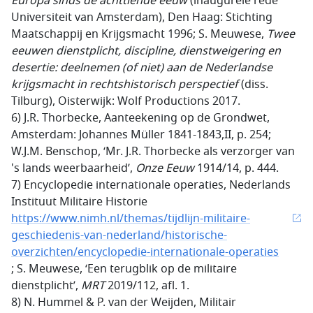
Europa sinds de achttiende eeuw
(inaugurele rede
Universiteit van Amsterdam), Den Haag: Stichting
Maatschappij en Krijgsmacht 1996; S. Meuwese,
Twee
eeuwen dienstplicht, discipline, dienstweigering en
desertie: deelnemen (of niet) aan de Nederlandse
krijgsmacht in rechtshistorisch perspectief
(diss.
Tilburg), Oisterwijk: Wolf Productions 2017.
6) J.R. Thorbecke, Aanteekening op de Grondwet,
Amsterdam: Johannes Müller 1841-1843,II, p. 254;
W.J.M. Benschop, ‘Mr. J.R. Thorbecke als verzorger van
's lands weerbaarheid’,
Onze Eeuw
1914/14, p. 444.
7) Encyclopedie internationale operaties, Nederlands
Instituut Militaire Historie
https://www.nimh.nl/themas/tijdlijn-militaire-
geschiedenis-van-nederland/historische-
overzichten/encyclopedie-internationale-operaties
; S. Meuwese, ‘Een terugblik op de militaire
dienstplicht’,
MRT
2019/112, afl. 1.
8) N. Hummel & P. van der Weijden, Militair