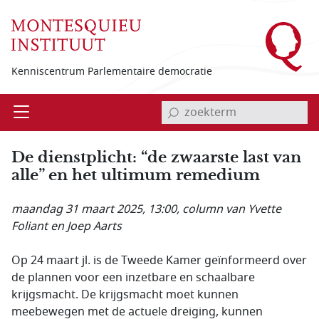
Overslaan en naar de inhoud gaan
Kenniscentrum Parlementaire democratie
invoerveld zoekterm
Open
Menu
De dienstplicht: “de zwaarste last van
alle” en het ultimum remedium
maandag 31 maart 2025, 13:00
, column van Yvette
Foliant en Joep Aarts
Op 24 maart jl. is de Tweede Kamer geïnformeerd over
de plannen voor een inzetbare en schaalbare
krijgsmacht. De krijgsmacht moet kunnen
meebewegen met de actuele dreiging, kunnen