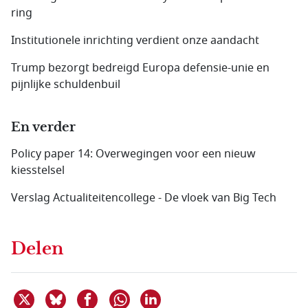
ring
Institutionele inrichting verdient onze aandacht
Trump bezorgt bedreigd Europa defensie-unie en
pijnlijke schuldenbuil
En verder
Policy paper 14: Overwegingen voor een nieuw
kiesstelsel
Verslag Actualiteitencollege - De vloek van Big Tech
Delen
Deel dit item op X
Deel dit item op Bluesky
Deel dit item op Facebook
Deel dit item op Linkedin
Delen via WhatsApp