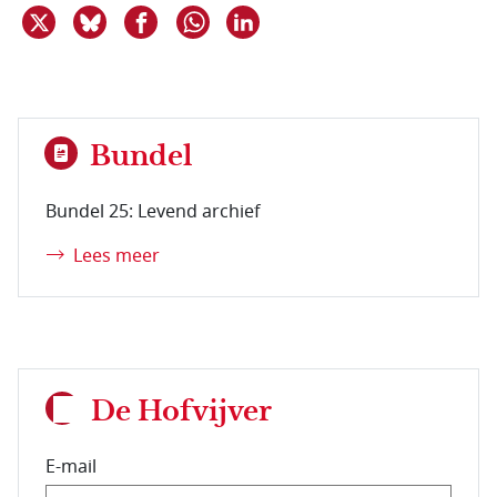
Deel dit item op X
Deel dit item op Bluesky
Deel dit item op Facebook
Deel dit item op Linkedin
Delen via WhatsApp
Bundel
Bundel 25: Levend archief
Lees meer
De Hofvijver
E-mail