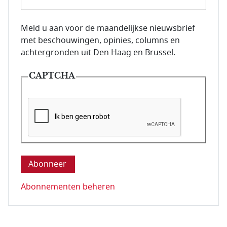
E-mailadres van de abonnee.
Meld u aan voor de maandelijkse nieuwsbrief
met beschouwingen, opinies, columns en
achtergronden uit Den Haag en Brussel.
CAPTCHA
Deze vraag is om te controleren dat u een mens be
Abonnementen beheren