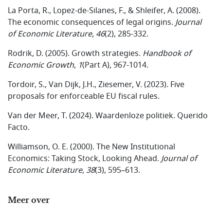
La Porta, R., Lopez-de-Silanes, F., & Shleifer, A. (2008).
The economic consequences of legal origins.
Journal
of Economic Literature
,
46
(2), 285-332.
Rodrik, D. (2005). Growth strategies.
Handbook of
Economic Growth
,
1
(Part A), 967-1014.
Tordoir, S., Van Dijk, J.H., Ziesemer, V. (2023).
Five
proposals for enforceable EU fiscal rules.
Van der Meer, T. (2024). Waardenloze politiek.
Querido
Facto.
Williamson, O. E. (2000). The New Institutional
Economics: Taking Stock, Looking Ahead.
Journal of
Economic Literature
,
38
(3), 595–613.
Meer over