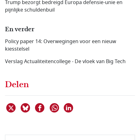
Trump bezorgt bedreigd Europa defensie-unie en
pijnlijke schuldenbuil
En verder
Policy paper 14: Overwegingen voor een nieuw
kiesstelsel
Verslag Actualiteitencollege - De vloek van Big Tech
Delen
Deel dit item op X
Deel dit item op Bluesky
Deel dit item op Facebook
Deel dit item op Linkedin
Delen via WhatsApp