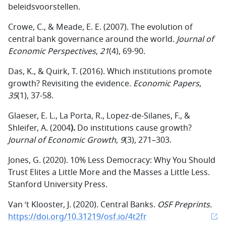
beleidsvoorstellen.
Crowe, C., & Meade, E. E. (2007). The evolution of
central bank governance around the world.
Journal of
Economic Perspectives
,
21
(4), 69-90.
Das, K., & Quirk, T. (2016). Which institutions promote
growth? Revisiting the evidence.
Economic Papers
,
35
(1), 37-58.
Glaeser, E. L., La Porta, R., Lopez-de-Silanes, F., &
Shleifer, A. (2004
).
Do institutions cause growth?
Journal of Economic Growth
,
9
(3), 271–303.
Jones, G. (2020). 10% Less Democracy: Why You Should
Trust Elites a Little More and the Masses a Little Less.
Stanford University Press.
Van ‘t Klooster, J. (2020).
Central Banks.
OSF Preprints.
https://doi.org/10.31219/osf.io/4t2fr