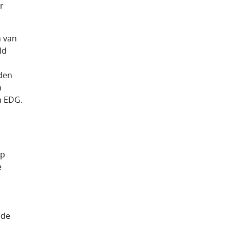
r
n van
ld
den
n
n EDG.
op
e
nde