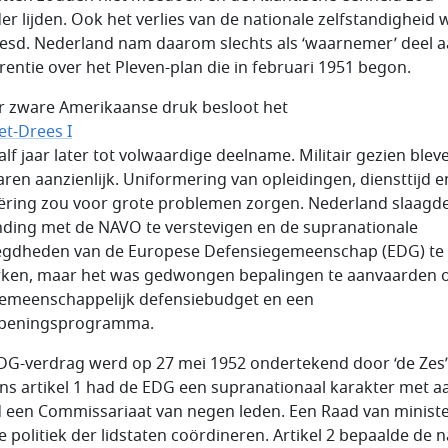
er lijden. Ook het verlies van de nationale zelfstandigheid 
esd. Nederland nam daarom slechts als ‘waarnemer’ deel a
rentie over het Pleven-plan die in februari 1951 begon.
 zware Amerikaanse druk besloot het
et-Drees I
alf jaar later tot volwaardige deelname. Militair gezien blev
ren aanzienlijk. Uniformering van opleidingen, diensttijd e
iëring zou voor grote problemen zorgen. Nederland slaagde
nding met de NAVO te verstevigen en de supranationale
gdheden van de Europese Defensiegemeenschap (EDG) te
ken, maar het was gedwongen bepalingen te aanvaarden 
emeenschappelijk defensiebudget en een
peningsprogramma.
DG-verdrag werd op 27 mei 1952 ondertekend door ‘de Zes’
ns artikel 1 had de EDG een supranationaal karakter met a
 een Commissariaat van negen leden. Een Raad van minist
e politiek der lidstaten coördineren. Artikel 2 bepaalde de