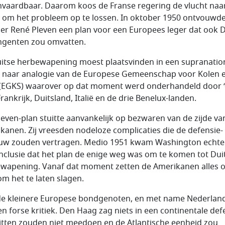
vaardbaar. Daarom koos de Franse regering de vlucht naa
 om het probleem op te lossen. In oktober 1950 ontvouwd
er René Pleven een plan voor een Europees leger dat ook D
ngenten zou omvatten.
itse herbewapening moest plaatsvinden in een supranatio
 naar analogie van de Europese Gemeenschap voor Kolen 
 (EGKS) waarover op dat moment werd onderhandeld door 
Frankrijk, Duitsland, Italië en de drie Benelux-landen.
leven-plan stuitte aanvankelijk op bezwaren van de zijde va
kanen. Zij vreesden nodeloze complicaties die de defensie-
w zouden vertragen. Medio 1951 kwam Washington echter
nclusie dat het plan de enige weg was om te komen tot Dui
wapening. Vanaf dat moment zetten de Amerikanen alles 
om het te laten slagen.
e kleinere Europese bondgenoten, en met name Nederland
n forse kritiek. Den Haag zag niets in een continentale def
itten zouden niet meedoen en de Atlantische eenheid zou