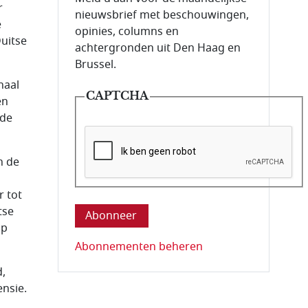
r
nieuwsbrief met beschouwingen,
e
opinies, columns en
uitse
achtergronden uit Den Haag en
Brussel.
naal
CAPTCHA
en
‘de
n de
Deze vraag is om te controleren dat u ee
 tot
tse
op
Abonnementen beheren
,
ensie.