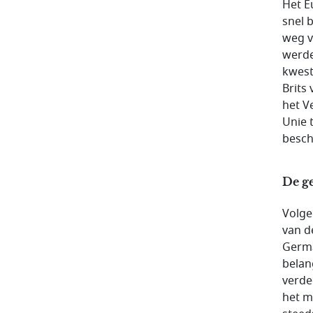
Het E
snel b
weg v
werde
kwest
Brits
het V
Unie 
besch
De ge
Volge
van d
Germ
belan
verde
het m