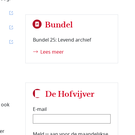
Bundel
Bundel 25: Levend archief
Lees meer
De Hofvijver
n ook
E-mail
er
E-mailadres van de abonnee.
Meld u aan voor de maandelijkse