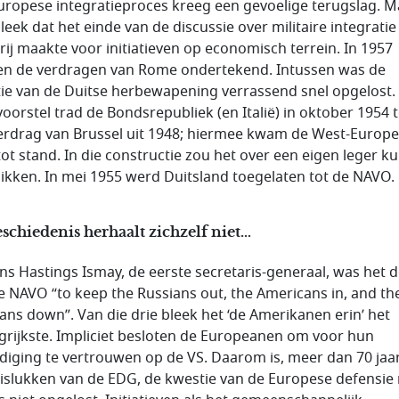
uropese integratieproces kreeg een gevoelige terugslag. M
leek dat het einde van de discussie over militaire integratie
rij maakte voor initiatieven op economisch terrein. In 1957
n de verdragen van Rome ondertekend. Intussen was de
ie van de Duitse herbewapening verrassend snel opgelost.
 voorstel trad de Bondsrepubliek (en Italië) in oktober 1954 t
erdrag van Brussel uit 1948; hiermee kwam de West-Europ
tot stand. In die constructie zou het over een eigen leger 
ikken. In mei 1955 werd Duitsland toegelaten tot de NAVO.
schiedenis herhaalt zichzelf niet…
ns Hastings Ismay, de eerste secretaris-generaal, was het d
e NAVO “
to keep the Russians out, the Americans in, and th
ans down
”. Van die drie bleek het ‘de Amerikanen erin’ het
grijkste. Impliciet besloten de Europeanen om voor hun
diging te vertrouwen op de VS. Daarom is, meer dan 70 jaa
islukken van de EDG, de kwestie van de Europese defensie