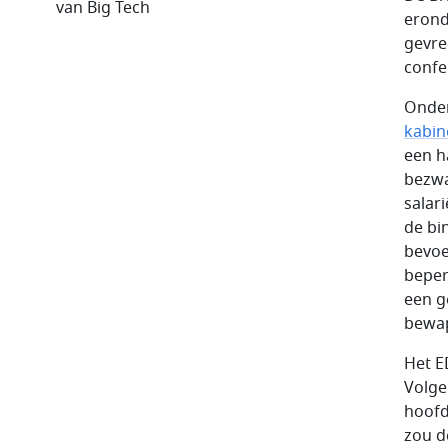
van Big Tech
erond
gevre
confe
Onder
kabin
een h
bezwa
salar
de bi
bevoe
beper
een g
bewa
Het E
Volge
hoofd
zou d