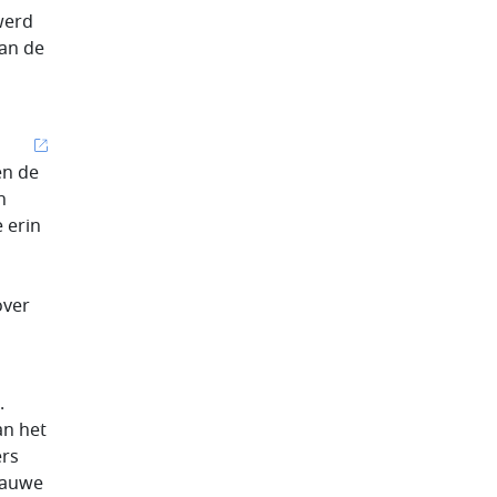
werd
an de
en de
n
 erin
over
.
an het
ers
 nauwe