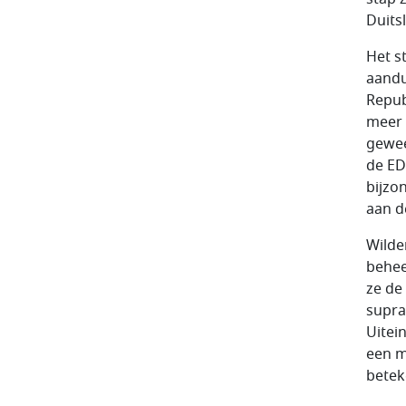
Duits
Het s
aandu
Repub
meer 
gewee
de ED
bijzo
aan d
Wilde
behee
ze de
supra
Uitei
een m
betek