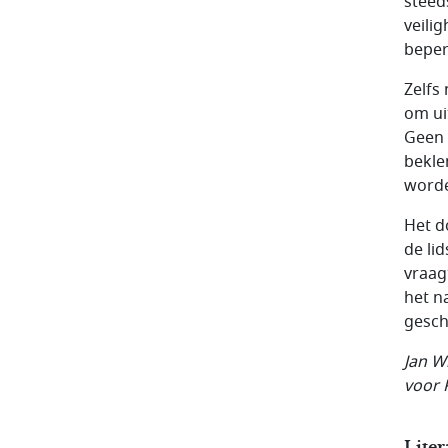
steed
veili
beper
Zelfs
om ui
Geen 
bekle
worde
Het d
de li
vraag
het n
gesch
Jan W
voor 
Liter