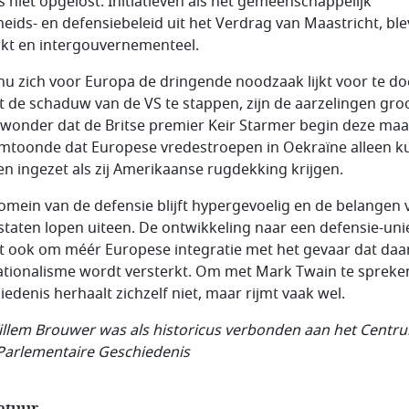
s niet opgelost. Initiatieven als het gemeenschappelijk
gheids- en defensiebeleid uit het Verdrag van Maastricht, bl
kt en intergouvernementeel.
 nu zich voor Europa de dringende noodzaak lijkt voor te d
t de schaduw van de VS te stappen, zijn de aarzelingen groo
wonder dat de Britse premier Keir Starmer begin deze ma
mtoonde dat Europese vredestroepen in Oekraïne alleen 
n ingezet als zij Amerikaanse rugdekking krijgen.
omein van de defensie blijft hypergevoelig en de belangen 
dstaten lopen uiteen. De ontwikkeling naar een defensie-uni
t ook om méér Europese integratie met het gevaar dat da
ationalisme wordt versterkt. Om met Mark Twain te spreke
iedenis herhaalt zichzelf niet, maar rijmt vaak wel.
illem Brouwer was als historicus verbonden aan het Centr
Parlementaire Geschiedenis
atuur