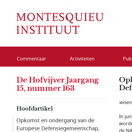
Overslaan en naar de inhoud gaan
Commentaar
Activiteiten
Publ
De Hofvijver Jaargang
Opk
Def
15, nummer 163
woens
Hoofdartikel
In ju
Opkomst en ondergang van de
worde
Europese Defensie­gemeen­schap,
de NA