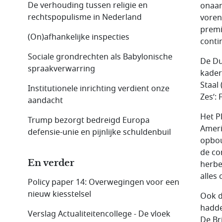
De verhouding tussen religie en
onaan
rechtspopulisme in Nederland
voren
premi
(On)afhankelijke inspecties
conti
Sociale grondrechten als Babylonische
De Du
spraakverwar­ring
kader
Staal
Institutionele inrichting verdient onze
Zes’: 
aandacht
Het P
Trump bezorgt bedreigd Europa
Ameri
defensie-unie en pijnlijke schuldenbuil
opbou
de co
En verder
herbe
alles 
Policy paper 14: Overwegingen voor een
nieuw kiesstelsel
Ook d
hadde
Verslag Actualiteitencollege - De vloek
De Br