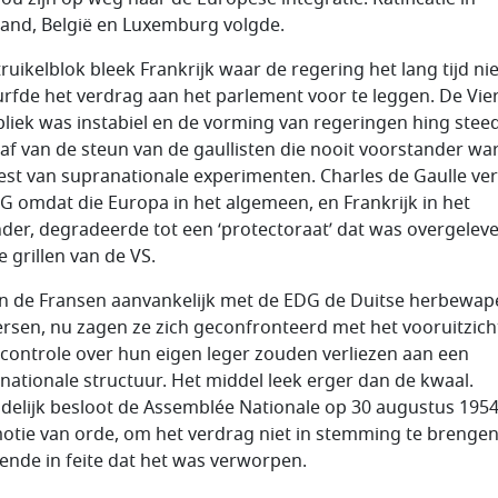
land, België en Luxemburg volgde.
truikelblok bleek Frankrijk waar de regering het lang tijd nie
rfde het verdrag aan het parlement voor te leggen. De Vie
liek was instabiel en de vorming van regeringen hing stee
af van de steun van de gaullisten die nooit voorstander wa
st van supranationale experimenten. Charles de Gaulle ve
G omdat die Europa in het algemeen, en Frankrijk in het
nder, degradeerde tot een ‘protectoraat’ dat was overgelev
e grillen van de VS.
n de Fransen aanvankelijk met de EDG de Duitse herbewap
rsen, nu zagen ze zich geconfronteerd met het vooruitzich
 controle over hun eigen leger zouden verliezen aan een
nationale structuur. Het middel leek erger dan de kwaal.
ndelijk besloot de Assemblée Nationale op 30 augustus 1954,
otie van orde, om het verdrag niet in stemming te brengen
ende in feite dat het was verworpen.