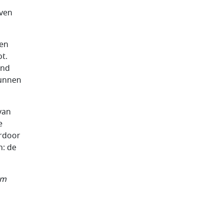
even
oen
t.
and
kunnen
van
e
ardoor
n: de
um