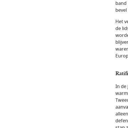
band 
bevel
Het v
de li
worde
blijv
waren
Europ
Rati
In de
warme
Tweed
aanva
allee
defen
stap 