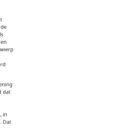
t
rde
ds
ren
rwierp
erd
ening
t dat
 in
. Dat