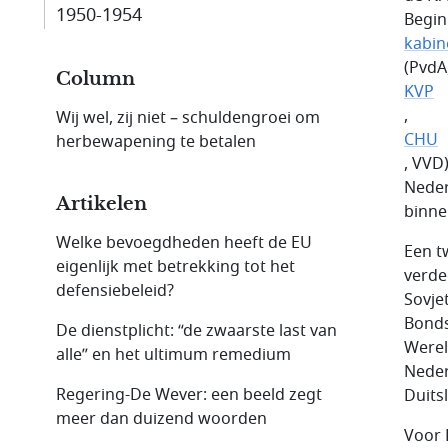
1950-1954
Begin
kabin
(PvdA
Column
KVP
,
Wij wel, zij niet – schuldengroei om
CHU
herbewapening te betalen
, VVD
Neder
Artikelen
binne
Welke bevoegdheden heeft de EU
Een t
eigenlijk met betrekking tot het
verde
defensiebeleid?
Sovje
Bonds
De dienstplicht: “de zwaarste last van
Werel
alle” en het ultimum remedium
Neder
Regering-De Wever: een beeld zegt
Duits
meer dan duizend woorden
Voor 