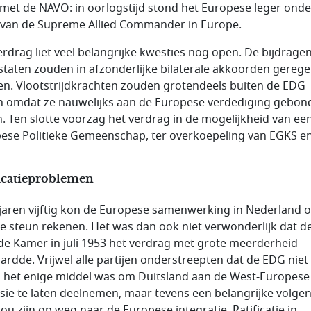
met de NAVO: in oorlogstijd stond het Europese leger onde
 van de
Supreme Allied Commander in Europe
.
erdrag liet veel belangrijke kwesties nog open. De bijdrage
dstaten zouden in afzonderlijke bilaterale akkoorden gerege
n. Vlootstrijdkrachten zouden grotendeels buiten de EDG
en omdat ze nauwelijks aan de Europese verdediging gebon
. Ten slotte voorzag het verdrag in de mogelijkheid van ee
ese Politieke Gemeenschap, ter overkoepeling van EGKS e
ficatieproblemen
 jaren vijftig kon de Europese samenwerking in Nederland 
 steun rekenen. Het was dan ook niet verwonderlijk dat d
e Kamer in juli 1953 het verdrag met grote meerderheid
ardde. Vrijwel alle partijen onderstreepten dat de EDG niet
n het enige middel was om Duitsland aan de West-Europese
sie te laten deelnemen, maar tevens een belangrijke volge
zou zijn op weg naar de Europese integratie. Ratificatie in