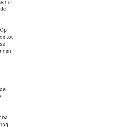
aar al
 de
 Op
oe tot
ese
kunnen
oel
e
r na
 nog