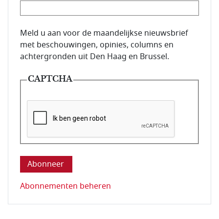
E-mailadres van de abonnee.
Meld u aan voor de maandelijkse nieuwsbrief
met beschouwingen, opinies, columns en
achtergronden uit Den Haag en Brussel.
CAPTCHA
Deze vraag is om te controleren dat u een mens be
Abonnementen beheren