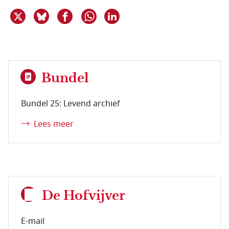
Deel dit item op X
Deel dit item op Bluesky
Deel dit item op Facebook
Deel dit item op Linkedin
Delen via WhatsApp
Bundel
Bundel 25: Levend archief
Lees meer
De Hofvijver
E-mail