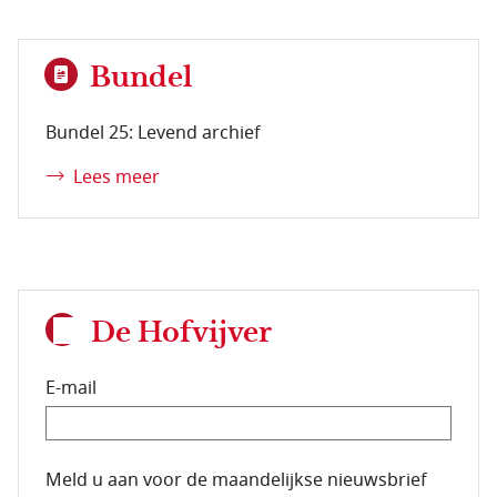
Bundel
Bundel 25: Levend archief
Lees meer
De Hofvijver
E-mail
E-mailadres van de abonnee.
Meld u aan voor de maandelijkse nieuwsbrief