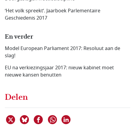
‘Het volk spreekt’. Jaarboek Parlementaire
Geschiedenis 2017
En verder
Model European Parliament 2017: Resoluut aan de
slag!
EU na verkiezingsjaar 2017: nieuw kabinet moet
nieuwe kansen benutten
Delen
Deel dit item op X
Deel dit item op Bluesky
Deel dit item op Facebook
Deel dit item op Linkedin
Delen via WhatsApp