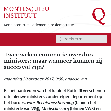
Overslaan en naar de inhoud gaan
Kenniscentrum Parlementaire democratie
invoerveld zoekterm
Open
Menu
Twee weken commotie over duo-
ministers: maar wanneer kunnen zij
succesvol zijn?
maandag 30 oktober 2017, 0:00
, analyse van
Bij het aantreden van het kabinet Rutte III verschenen
drie nieuwe ministers zonder eigen departement op
het bordes,
voor
Rechtsbescherming
(binnen het
ministerie van V&J),
Medische zorg
(binnen
VWS) en