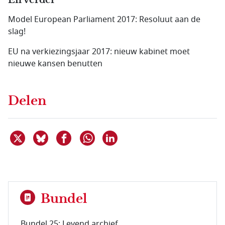
En verder
Model European Parliament 2017: Resoluut aan de
slag!
EU na verkiezingsjaar 2017: nieuw kabinet moet
nieuwe kansen benutten
Delen
Deel dit item op X
Deel dit item op Bluesky
Deel dit item op Facebook
Deel dit item op Linkedin
Delen via WhatsApp
Bundel
Bundel 25: Levend archief