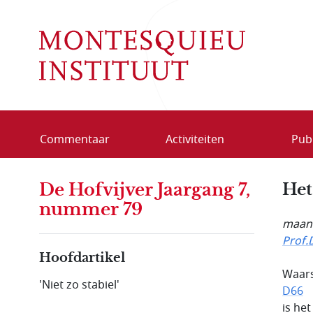
Overslaan en naar de inhoud gaan
Commentaar
Activiteiten
Publ
De Hofvijver Jaargang 7,
Het
nummer 79
maand
Prof.
Hoofdartikel
Waars
'Niet zo stabiel'
D66
is he