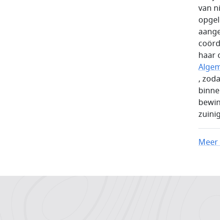
van n
opgel
aange
coörd
haar 
Alge
, zod
binne
bewin
zuini
Meer 