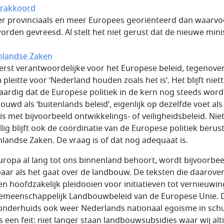
erakkoord
r provinciaals en meer Europees georiënteerd dan waarvo
orden gevreesd. Al stelt het niet gerust dat de nieuwe mini
nlandse Zaken
 eerst verantwoordelijke voor het Europese beleid, tegenove
 pleitte voor ‘Nederland houden zoals het is’. Het blijft nie
aardig dat de Europese politiek in de kern nog steeds word
ouwd als ‘buitenlands beleid’, eigenlijk op dezelfde voet als
 is met bijvoorbeeld ontwikkelings- of veiligheidsbeleid. Nie
lig blijft ook de coördinatie van de Europese politiek berust
nlandse Zaken. De vraag is of dat nog adequaat is.
uropa al lang tot ons binnenland behoort, wordt bijvoorbee
baar als het gaat over de landbouw. De teksten die daarove
n hoofdzakelijk pleidooien voor initiatieven tot vernieuwin
emeenschappelijk Landbouwbeleid van de Europese Unie. 
onderhuids ook weer Nederlands nationaal egoïsme in schu
s een feit: niet langer staan landbouwsubsidies waar wij alti