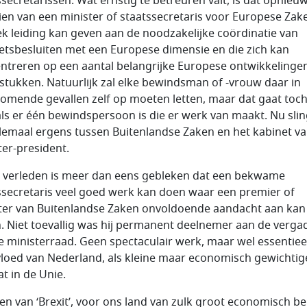
ssecretarissen. Wat ernstig te betreuren valt, is dat opnieuw
ien van een minister of staatssecretaris voor Europese Zake
iek leiding kan geven aan de noodzakelijke coördinatie van
etsbesluiten met een Europese dimensie en die zich kan
ntreren op een aantal belangrijke Europese ontwikkelinge
stukken. Natuurlijk zal elke bewindsman of -vrouw daar in
omende gevallen zelf op moeten letten, maar dat gaat toch
als er één bewindspersoon is die er werk van maakt. Nu slin
llemaal ergens tussen Buitenlandse Zaken en het kabinet v
ter-president.
t verleden is meer dan eens gebleken dat een bekwame
ssecretaris veel goed werk kan doen waar een premier of
ter van Buitenlandse Zaken onvoldoende aandacht aan kan
. Niet toevallig was hij permanent deelnemer aan de verga
e ministerraad. Geen spectaculair werk, maar wel essentiee
vloed van Nederland, als kleine maar economisch gewichtig
at in de Unie.
jden van ‘Brexit’, voor ons land van zulk groot economisch be