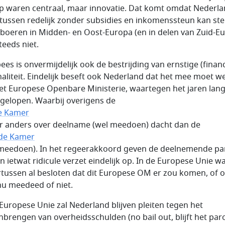
p waren centraal, maar innovatie. Dat komt omdat Nederl
ntussen redelijk zonder subsidies en inkomenssteun kan stel
boeren in Midden- en Oost-Europa (en in delen van Zuid-E
teeds niet.
ees is onvermijdelijk ook de bestrijding van ernstige (financ
naliteit. Eindelijk beseft ook Nederland dat het mee moet w
et Europese Openbare Ministerie, waartegen het jaren lang 
gelopen. Waarbij overigens de
e Kamer
r anders over deelname (wel meedoen) dacht dan de
de Kamer
 meedoen). In het regeerakkoord geven de deelnemende par
n ietwat ridicule verzet eindelijk op. In de Europese Unie w
tussen al besloten dat dit Europese OM er zou komen, of 
nu meedeed of niet.
 Europese Unie zal Nederland blijven pleiten tegen het
brengen van overheidsschulden (no bail out, blijft het paro