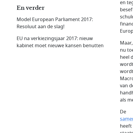
en te
En verder
besef
schul
Model European Parliament 2017:
finan
Resoluut aan de slag!
Europ
EU na verkiezingsjaar 2017: nieuw
Maar, 
kabinet moet nieuwe kansen benutten
nu to
heel 
wordt
wordt
Macro
van d
handh
als m
De
samen
heeft