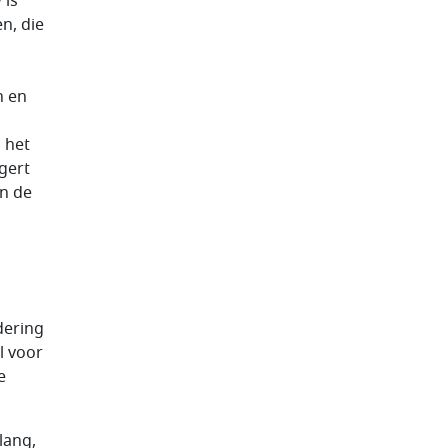
 is
n, die
n en
 het
gert
an de
dering
l voor
e
lang,