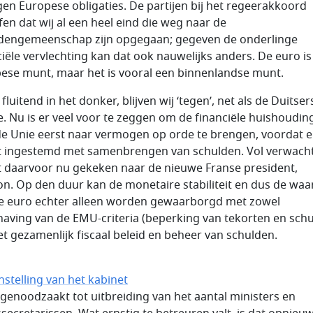
gen Europese obligaties. De partijen bij het regeerakkoord
fen dat wij al een heel eind die weg naar de
dengemeenschap zijn opgegaan; gegeven de onderlinge
ciële vervlechting kan dat ook nauwelijks anders. De euro is
ese munt, maar het is vooral een binnenlandse munt.
fluitend in het donker, blijven wij ‘tegen’, net als de Duitser
e. Nu is er veel voor te zeggen om de financiële huishouding
de Unie eerst naar vermogen op orde te brengen, voordat e
 ingestemd met samenbrengen van schulden. Vol verwach
 daarvoor nu gekeken naar de nieuwe Franse president,
n. Op den duur kan de monetaire stabiliteit en dus de waa
e euro echter alleen worden gewaarborgd met zowel
aving van de EMU-criteria (beperking van tekorten en sch
et gezamenlijk fiscaal beleid en beheer van schulden.
stelling van het kabinet
 genoodzaakt tot uitbreiding van het aantal ministers en