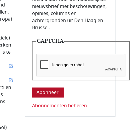
and
nieuwsbrief met beschouwingen,
len,
opinies, columns en
uropa)
achtergronden uit Den Haag en
Brussel.
iële)
CAPTCHA
erken
is te
Deze vraag is om te controleren dat u ee
tijen
as
ons
Abonnementen beheren
ol)