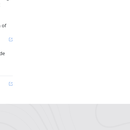
t
 of
nde