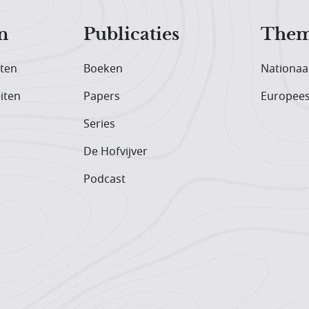
n
Publicaties
Them
iten
Boeken
Nationaa
iten
Papers
Europee
Series
De Hofvijver
Podcast