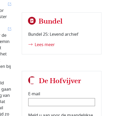
or
ster
Bundel
Bundel 25: Levend archief
r de
ttemin
Lees meer
t
 het
t
en bij
De Hofvijver
ld
r gaan
E-mail
g van
Dat
il
jd zo
E-mailadres van de abonnee.
Meld u aan voor de maandelijkse