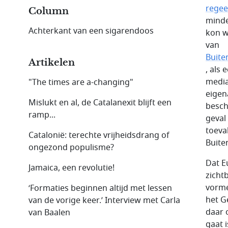
rege
Column
minde
Achterkant van een sigarendoos
kon w
van
Buite
Artikelen
, als
media
"The times are a-changing"
eigen
Mislukt en al, de Catalanexit blijft een
besch
ramp...
geval
toeval
Catalonië: terechte vrijheidsdrang of
Buite
ongezond populisme?
Dat E
Jamaica, een revolutie!
zicht
vorme
‘Formaties beginnen altijd met lessen
het G
van de vorige keer.’ Interview met Carla
daar 
van Baalen
gaat i