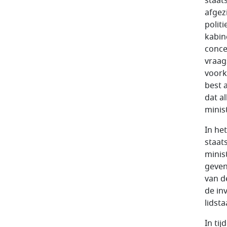
staat
afgez
polit
kabin
conce
vraag
voork
best 
dat a
minis
In he
staat
minis
geven
van d
de in
lidsta
In ti