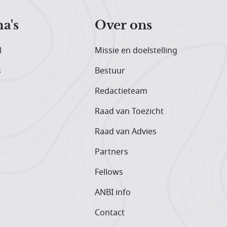
a's
Over ons
l
Missie en doelstelling
s
Bestuur
Redactieteam
Raad van Toezicht
Raad van Advies
Partners
Fellows
ANBI info
Contact