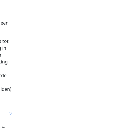
 een
s tot
 in
r
ting
rde
ulden)