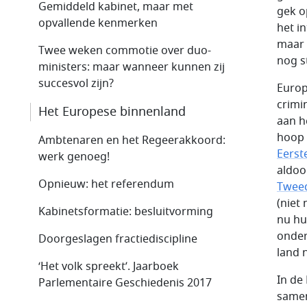
Gemiddeld kabinet, maar met
gek o
opvallende kenmerken
het i
maar 
Twee weken commotie over duo-
nog s
ministers: maar wanneer kunnen zij
succesvol zijn?
Europ
crimi
Het Europese binnenland
aan h
hoop 
Ambtenaren en het Regeerakkoord:
Eerst
werk genoeg!
aldoo
Opnieuw: het referendum
Twee
(niet
Kabinetsformatie: besluitvorming
nu hu
onder
Doorgeslagen fractiediscipline
land 
‘Het volk spreekt’. Jaarboek
In de
Parlementaire Geschiedenis 2017
samen