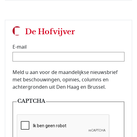
De Hofvijver
E-mail
E-mailadres van de abonnee.
Meld u aan voor de maandelijkse nieuwsbrief
met beschouwingen, opinies, columns en
achtergronden uit Den Haag en Brussel.
CAPTCHA