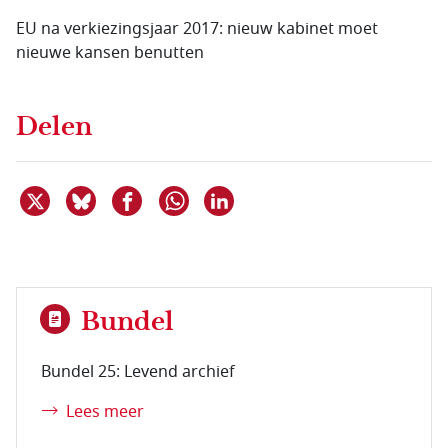
EU na verkiezingsjaar 2017: nieuw kabinet moet
nieuwe kansen benutten
Delen
Deel dit item op X
Deel dit item op Bluesky
Deel dit item op Facebook
Deel dit item op Linkedin
Delen via WhatsApp
Bundel
Bundel 25: Levend archief
Lees meer