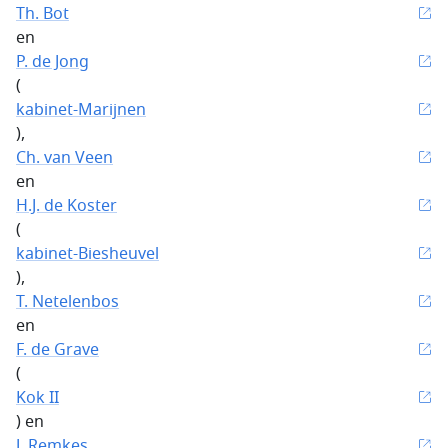
Th.­­­ Bot
en
P. de Jong
(
kabinet-Marijnen
),
Ch. van Veen
en
H.J. de Koster
(
kabinet-Biesheuvel
),
T. Netelenbos
en
F. de Grave
(
Kok II
) en
J. Remkes