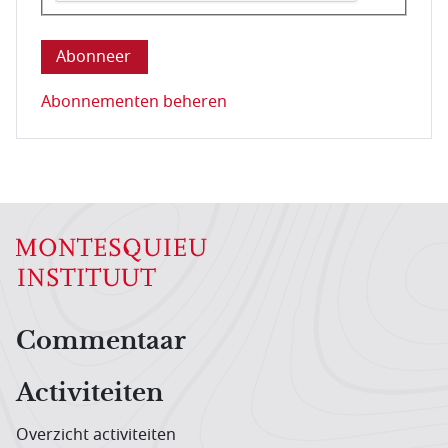
Deze vraag is om te controleren dat u een mens be
Abonnementen beheren
Hoofdnavigatiemenu
Commentaar
Activiteiten
Overzicht activiteiten