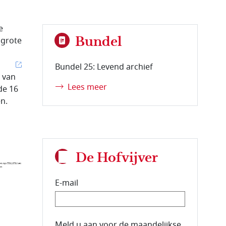
e
Bundel
e grote
Bundel 25: Levend archief
 van
Lees meer
 de 16
n.
De Hofvijver
E-mail
E-mailadres van de abonnee.
Meld u aan voor de maandelijkse