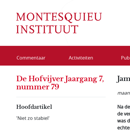
Overslaan en naar de inhoud gaan
Commentaar
Activiteiten
Publ
De Hofvijver Jaargang 7,
Jam
nummer 79
maand
Na de
Hoofdartikel
de ve
'Niet zo stabiel'
was d
echter