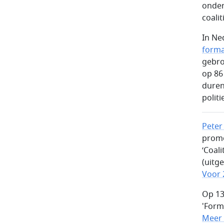
onder
coalit
In Ned
forma
gebro
op 86
duren
politi
Peter
promo
‘Coal
(uitg
Voor 
Op 13
'Form
Meer 