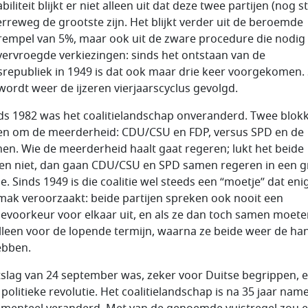
biliteit blijkt er niet alleen uit dat deze twee partijen (nog s
erreweg de grootste zijn. Het blijkt verder uit de beroemde
rempel van 5%, maar ook uit de zware procedure die nodig 
vervroegde verkiezingen: sinds het ontstaan van de
republiek in 1949 is dat ook maar drie keer voorgekomen.
wordt weer de ijzeren vierjaarscyclus gevolgd.
nds 1982 was het coalitielandschap onveranderd. Twee blok
den om de meerderheid: CDU/CSU en FDP, versus SPD en de
en. Wie de meerderheid haalt gaat regeren; lukt het beide
en niet, dan gaan CDU/CSU en SPD samen regeren in een g
ie. Sinds 1949 is die coalitie wel steeds een “moetje” dat eni
ak veroorzaakt: beide partijen spreken ook nooit een
tievoorkeur voor elkaar uit, en als ze dan toch samen moete
lleen voor de lopende termijn, waarna ze beide weer de h
hebben.
tslag van 24 september was, zeker voor Duitse begrippen, 
politieke revolutie. Het coalitielandschap is na 35 jaar name