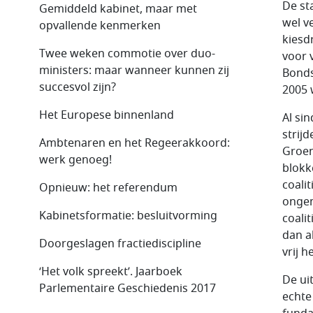
De sta
Gemiddeld kabinet, maar met
wel v
opvallende kenmerken
kiesd
Twee weken commotie over duo-
voor 
ministers: maar wanneer kunnen zij
Bonds
succesvol zijn?
2005 
Het Europese binnenland
Al si
strij
Ambtenaren en het Regeerakkoord:
Groen
werk genoeg!
blokk
coalit
Opnieuw: het referendum
ongem
Kabinetsformatie: besluitvorming
coali
dan a
Doorgeslagen fractiediscipline
vrij 
‘Het volk spreekt’. Jaarboek
De ui
Parlementaire Geschiedenis 2017
echte 