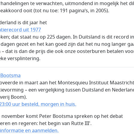
handelingen te verwachten, uitmondend in mogelijk het di
ieakkoord ooit (tot nu toe: 191 pagina’s, in 2005).
erland is dit jaar het
tierecord uit 1977
ken; dat staat nu op 225 dagen. In Duitsland is dit record i
 dagen gezet en het kan goed zijn dat het nu nog langer ga
 – dat is dan de prijs die ook onze oosterburen betalen voo
eke versplintering.
 Bootsma
veerde in maart aan het Montesquieu Instituut Maastrich
itievorming – een vergelijking tussen Duitsland en Nederlan
everij Boom).
23:00 uur besteld, morgen in huis.
 november komt Peter Bootsma spreken op het debat
eren en regeren: het begin van Rutte III'.
informatie en aanmelden.