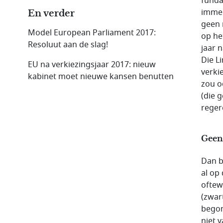
funda
immer
En verder
geen 
Model European Parliament 2017:
op he
Resoluut aan de slag!
jaar 
Die L
EU na verkiezingsjaar 2017: nieuw
verki
kabinet moet nieuwe kansen benutten
zou o
(die 
reger
Geen 
Dan b
al op
oftew
(zwar
begonn
niet 