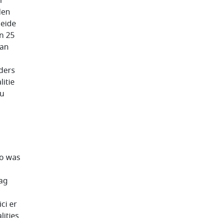
r
den
beide
an 25
van
ders
litie
ou
zo was
lag
ci er
ities