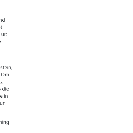
and
et
 uit
e
stein,
. Om
ca-
 die
e in
hun
rming