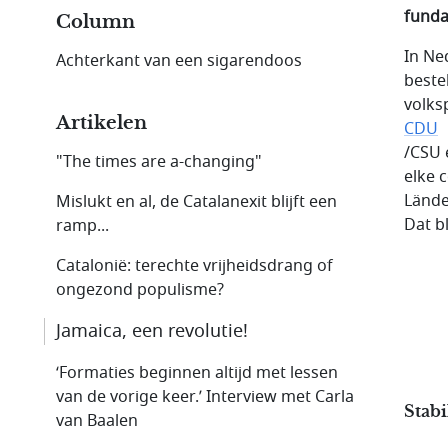
funda
Column
In Ne
Achterkant van een sigarendoos
bestel
volks
Artikelen
CDU
/CSU 
"The times are a-changing"
elke c
Lände
Mislukt en al, de Catalanexit blijft een
Dat b
ramp...
Catalonië: terechte vrijheidsdrang of
ongezond populisme?
Jamaica, een revolutie!
‘Formaties beginnen altijd met lessen
van de vorige keer.’ Interview met Carla
Stabi
van Baalen