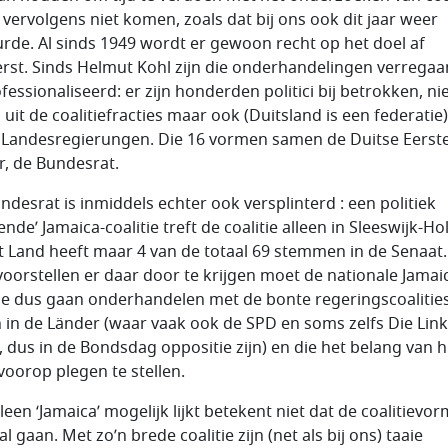
r vervolgens niet komen, zoals dat bij ons ook dit jaar weer
rde. Al sinds 1949 wordt er gewoon recht op het doel af
rst. Sinds Helmut Kohl zijn die onderhandelingen verrega
fessionaliseerd: er zijn honderden politici bij betrokken, ni
 uit de coalitiefracties maar ook (Duitsland is een federatie)
 Landesregierungen. Die 16 vormen samen de Duitse Eerst
, de Bundesrat.
ndesrat is inmiddels echter ook versplinterd : een politiek
ende’ Jamaica-coalitie treft de coalitie alleen in Sleeswijk-Hol
t Land heeft maar 4 van de totaal 69 stemmen in de Senaat
voorstellen er daar door te krijgen moet de nationale Jamai
tie dus gaan onderhandelen met de bonte regeringscoalities
jn in de Länder (waar vaak ook de SPD en soms zelfs Die Link
n, dus in de Bondsdag oppositie zijn) en die het belang van 
voorop plegen te stellen.
leen ‘Jamaica’ mogelijk lijkt betekent niet dat de coalitievo
al gaan. Met zo’n brede coalitie zijn (net als bij ons) taaie