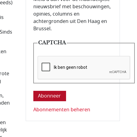
teeds)
nieuwsbrief met beschouwingen,
opinies, columns en
is
achtergronden uit Den Haag en
Brussel.
 Sinds
CAPTCHA
ken
rote
g
Deze vraag is om te controleren dat u ee
n,
anden
Abonnementen beheren
een
lijk