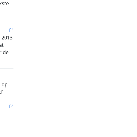
kste
n 2013
at
r de
t op
d’