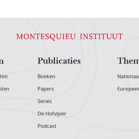
n
Publicaties
Them
iten
Boeken
Nationaa
iten
Papers
Europee
Series
De Hofvijver
Podcast