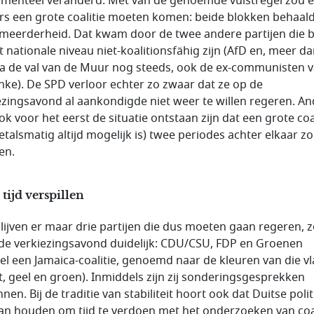
menteel veranderd. Met van de genoemde vuistregel zou e
s een grote coalitie moeten komen: beide blokken behaal
meerderheid. Dat kwam door de twee andere partijen die 
t nationale niveau niet-koalitionsfähig zijn (AfD en, meer d
na de val van de Muur nog steeds, ook de ex-communisten 
inke). De SPD verloor echter zo zwaar dat ze op de
ezingsavond al aankondigde niet weer te willen regeren. An
ok voor het eerst de situatie ontstaan zijn dat een grote coa
getalsmatig altijd mogelijk is) twee periodes achter elkaar z
en.
tijd verspillen
lijven er maar drie partijen die dus moeten gaan regeren, 
 de verkiezingsavond duidelijk: CDU/CSU, FDP en Groenen
el een Jamaica-coalitie, genoemd naar de kleuren van die v
t, geel en groen). Inmiddels zijn zij sonderingsgesprekken
en. Bij de traditie van stabiliteit hoort ook dat Duitse politi
van houden om tijd te verdoen met het onderzoeken van coal