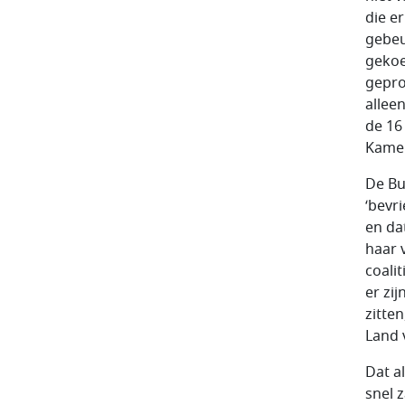
die e
gebeu
gekoe
gepro
alleen
de 16
Kamer
De Bu
‘bevri
en da
haar 
coali
er zi
zitte
Land 
Dat al
snel z