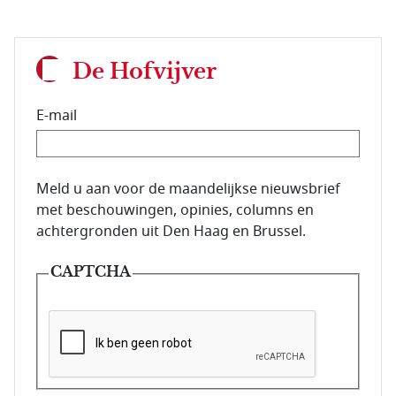
De Hofvijver
E-mail
E-mailadres van de abonnee.
Meld u aan voor de maandelijkse nieuwsbrief
met beschouwingen, opinies, columns en
achtergronden uit Den Haag en Brussel.
CAPTCHA
Deze vraag is om te controleren dat u een mens be