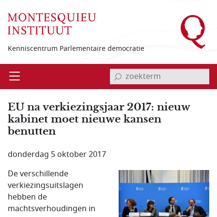
Overslaan en naar de inhoud gaan
Kenniscentrum Parlementaire democratie
invoerveld zoekterm
Open
Menu
EU na verkiezingsjaar 2017: nieuw
kabinet moet nieuwe kansen
benutten
donderdag 5 oktober 2017
De verschillende
verkiezingsuitslagen
hebben de
machtsverhoudingen in