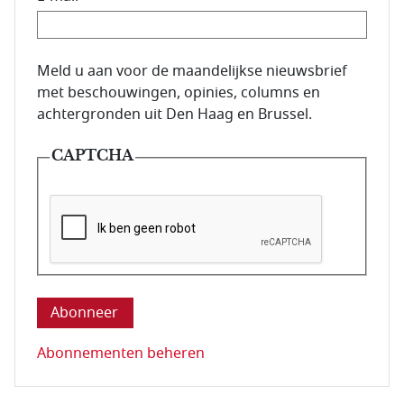
E-mailadres van de abonnee.
Meld u aan voor de maandelijkse nieuwsbrief
met beschouwingen, opinies, columns en
achtergronden uit Den Haag en Brussel.
CAPTCHA
Deze vraag is om te controleren dat u een mens be
Abonnementen beheren