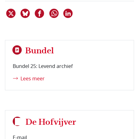
Deel dit item op X
Deel dit item op Bluesky
Deel dit item op Facebook
Deel dit item op Linkedin
Delen via WhatsApp
Bundel
Bundel 25: Levend archief
Lees meer
De Hofvijver
E-mail