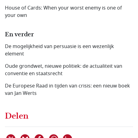
House of Cards: When your worst enemy is one of
your own
En verder
De mogelijkheid van persuasie is een wezenlijk
element
Oude grondwet, nieuwe politiek: de actualiteit van
conventie en staatsrecht
De Europese Raad in tijden van crisis: een nieuw boek
van Jan Werts
Delen
Deel dit item op X
Deel dit item op Bluesky
Deel dit item op Facebook
Deel dit item op Linkedin
Delen via WhatsApp