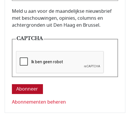
E-mailadres van de abonnee.
Meld u aan voor de maandelijkse nieuwsbrief
met beschouwingen, opinies, columns en
achtergronden uit Den Haag en Brussel.
CAPTCHA
Deze vraag is om te controleren dat u een mens be
Abonnementen beheren