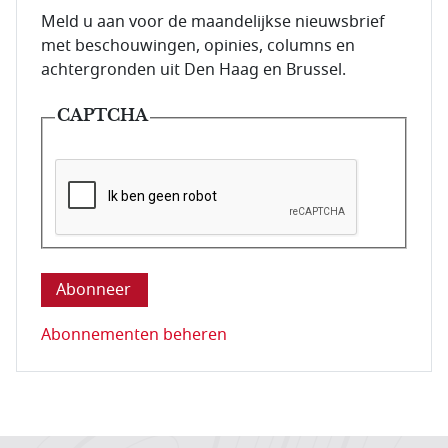
E-mailadres van de abonnee.
Meld u aan voor de maandelijkse nieuwsbrief
met beschouwingen, opinies, columns en
achtergronden uit Den Haag en Brussel.
CAPTCHA
Deze vraag is om te controleren dat u een mens be
Abonnementen beheren