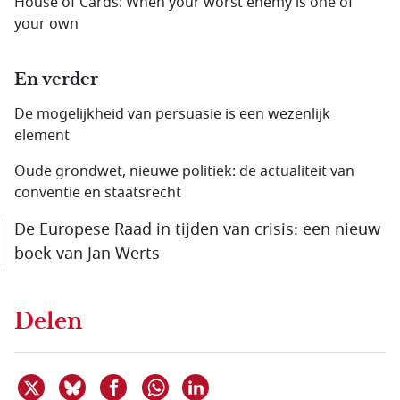
House of Cards: When your worst enemy is one of
your own
En verder
De mogelijkheid van persuasie is een wezenlijk
element
Oude grondwet, nieuwe politiek: de actualiteit van
conventie en staatsrecht
De Europese Raad in tijden van crisis: een nieuw
boek van Jan Werts
Delen
Deel dit item op X
Deel dit item op Bluesky
Deel dit item op Facebook
Deel dit item op Linkedin
Delen via WhatsApp