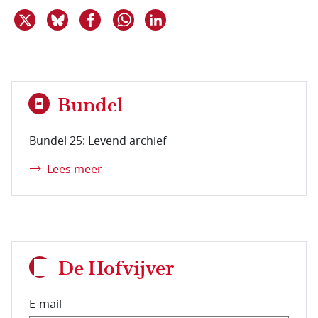
Deel dit item op X
Deel dit item op Bluesky
Deel dit item op Facebook
Deel dit item op Linkedin
Delen via WhatsApp
Bundel
Bundel 25: Levend archief
Lees meer
De Hofvijver
E-mail