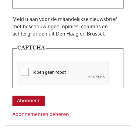
E-mailadres van de abonnee.
Meld u aan voor de maandelijkse nieuwsbrief
met beschouwingen, opinies, columns en
achtergronden uit Den Haag en Brussel.
CAPTCHA
Deze vraag is om te controleren dat u een mens be
Abonnementen beheren