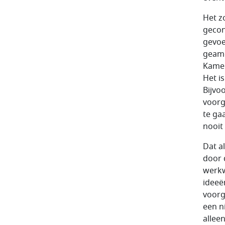
Het z
gecon
gevoe
geame
Kame
Het i
Bijvo
voorg
te ga
nooit
Dat a
door 
werkw
ideeë
voorg
een n
alleen