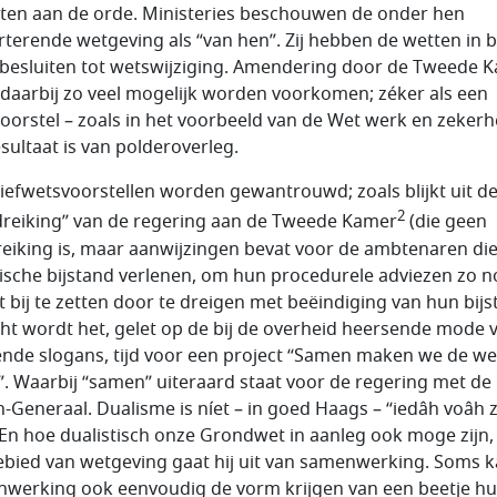
ten aan de orde. Ministeries beschouwen de onder hen
rterende wetgeving als “van hen”. Zij hebben de wetten in 
j besluiten tot wetswijziging. Amendering door de Tweede 
daarbij zo veel mogelijk worden voorkomen; zéker als een
oorstel – zoals in het voorbeeld van de Wet werk en zekerh
esultaat is van polderoverleg.
atiefwetsvoorstellen worden gewantrouwd; zoals blijkt uit d
2
reiking” van de regering aan de Tweede Kamer
(die geen
eiking is, maar aanwijzingen bevat voor de ambtenaren di
ische bijstand verlenen, om hun procedurele adviezen zo n
t bij te zetten door te dreigen met beëindiging van hun bijs
cht wordt het, gelet op de bij de overheid heersende mode 
nde slogans, tijd voor een project “Samen maken we de we
”. Waarbij “samen” uiteraard staat voor de regering met de
n-Generaal. Dualisme is níet – in goed Haags – “iedâh voâh 
 En hoe dualistisch onze Grondwet in aanleg ook moge zijn,
ebied van wetgeving gaat hij uit van samenwerking. Soms 
werking ook eenvoudig de vorm krijgen van een beetje hu