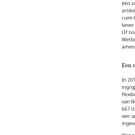
één z
artik
ruim 
liever
Of no
Wetbo
amen
Een 
In 20
ingri
flexib
van B
667 t
vier 
ingev