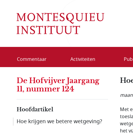
Overslaan en naar de inhoud gaan
Commentaar
Activiteiten
Publ
De Hofvijver Jaargang
Hoe
11, nummer 124
maand
Met e
Hoofdartikel
toesl
Hoe krijgen we betere wetgeving?
wetge
het vi