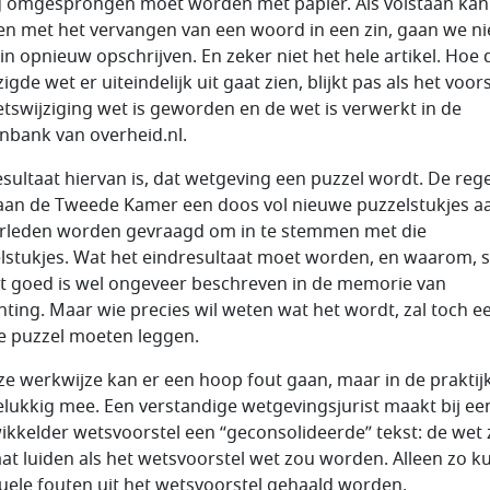
g omgesprongen moet worden met papier. Als volstaan kan
n met het vervangen van een woord in een zin, gaan we nie
zin opnieuw opschrijven. En zeker niet het hele artikel. Hoe 
igde wet er uiteindelijk uit gaat zien, blijkt pas als het voors
etswijziging wet is geworden en de wet is verwerkt in de
nbank van overheid.nl.
esultaat hiervan is, dat wetgeving een puzzel wordt. De reg
 aan de Tweede Kamer een doos vol nieuwe puzzelstukjes a
leden worden gevraagd om in te stemmen met die
lstukjes. Wat het eindresultaat moet worden, en waarom, s
et goed is wel ongeveer beschreven in de memorie van
chting. Maar wie precies wil weten wat het wordt, zal toch e
de puzzel moeten leggen.
eze werkwijze kan er een hoop fout gaan, maar in de praktijk
elukkig mee. Een verstandige wetgevingsjurist maakt bij ee
ikkelder wetsvoorstel een “geconsolideerde” tekst: de wet 
aat luiden als het wetsvoorstel wet zou worden. Alleen zo 
uele fouten uit het wetsvoorstel gehaald worden.