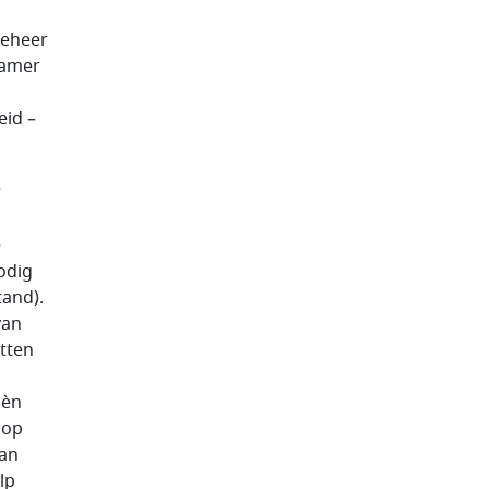
beheer
Kamer
eid –
e
e
odig
tand).
van
tten
zèn
 op
kan
lp