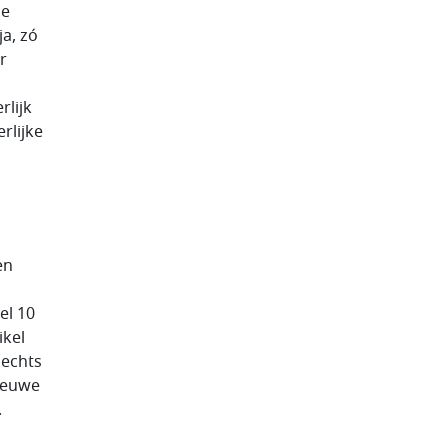
le
ja, zó
r
rlijk
rlijke
en
el 10
ikel
lechts
nieuwe
.