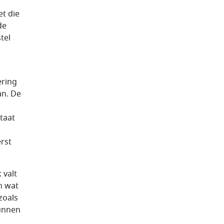
t die
de
tel
ering
an. De
taat
erst
 valt
n wat
zoals
kunnen