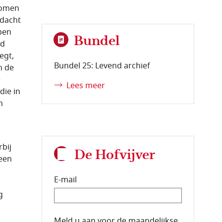
komen
ndacht
ben
Bundel
wd
egt,
Bundel 25: Levend archief
n de
e
Lees meer
die in
n
bij
De Hofvijver
leen
E-mail
g
E-mailadres van de abonnee.
Meld u aan voor de maandelijkse