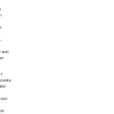
n
n
e
.
e wet
 er
rt
ssieke
méér
 van
lid