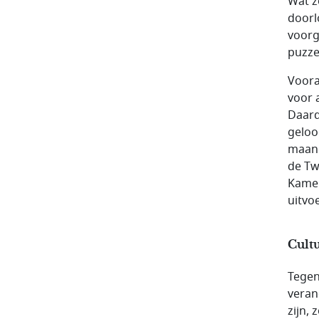
Wat z
doorl
voorg
puzze
Voora
voor 
Daard
geloo
maand
de Tw
Kamer
uitvo
Cult
Tegen
veran
zijn,