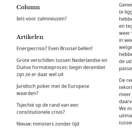
Gener
Column
te li
Iets voor zalmneuzen?
hebbe
en te
weer 
Artikelen
in we
wetge
Energiecrisis? Even Brussel bellen!
hebbe
Grote verschillen tussen Nederlandse en
de ui
Duitse formatieproces: begin december
passe
zijn ze er daar wel uit
De re
Juridisch poker met de Europese
tekor
waarden?
meer 
daarv
Tsjechië op de rand van een
We mo
constitutionele crisis?
uitma
tusse
Nieuw: ministers zonder tijd