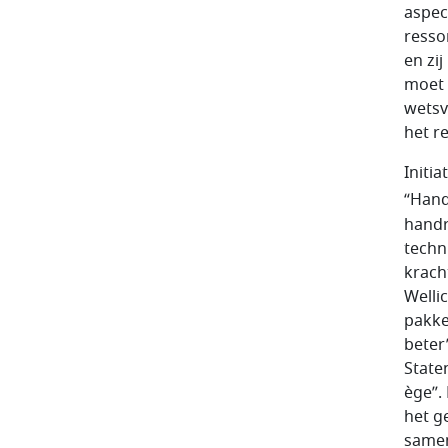
aspec
resso
en zi
moet 
wetsv
het r
Initi
“Hand
handr
techn
krach
Welli
pakke
beter
State
ège”.
het g
samen