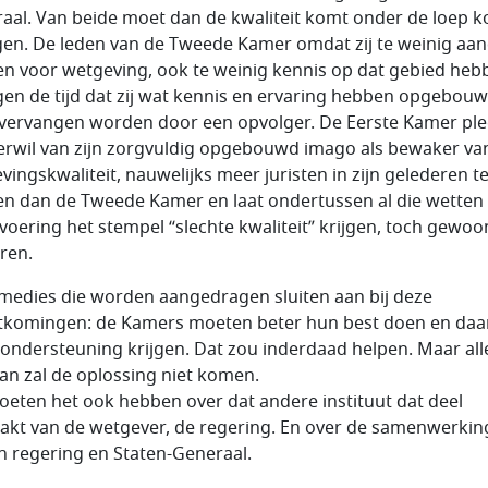
aal. Van beide moet dan de kwaliteit komt onder de loep 
ggen. De leden van de Tweede Kamer omdat zij te weinig aa
n voor wetgeving, ook te weinig kennis op dat gebied heb
gen de tijd dat zij wat kennis en ervaring hebben opgebou
vervangen worden door een opvolger. De Eerste Kamer ple
erwil van zijn zorgvuldig opgebouwd imago als bewaker va
vingskwaliteit, nauwelijks meer juristen in zijn gelederen t
n dan de Tweede Kamer en laat ondertussen al die wetten 
tvoering het stempel “slechte kwaliteit” krijgen, toch gewoo
ren.
medies die worden aangedragen sluiten aan bij deze
tkomingen: de Kamers moeten beter hun best doen en daar
ondersteuning krijgen. Dat zou inderdaad helpen. Maar al
an zal de oplossing niet komen.
eten het ook hebben over dat andere instituut dat deel
akt van de wetgever, de regering. En over de samenwerkin
n regering en Staten-Generaal.