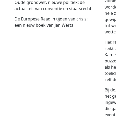
zuini
Oude grondwet, nieuwe politiek: de
worde
actualiteit van conventie en staatsrecht
hele 
De Europese Raad in tijden van crisis:
gewijz
een nieuw boek van Jan Werts
tot w
wette
Het r
reikt
Kamer
puzze
als h
toeli
zelf 
Bij d
het g
ingew
die g
event