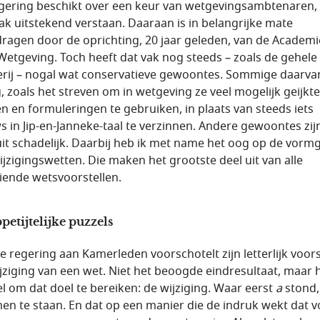
gering beschikt over een keur van wetgevingsambtenaren, 
ak uitstekend verstaan. Daaraan is in belangrijke mate
dragen door de oprichting, 20 jaar geleden, van de Academi
Wetgeving. Toch heeft dat vak nog steeds – zoals de gehele
terij – nogal wat conservatieve gewoontes. Sommige daarvan
g, zoals het streven om in wetgeving ze veel mogelijk geijkte
n en formuleringen te gebruiken, in plaats van steeds iets
s in Jip-en-Janneke-taal te verzinnen. Andere gewoontes zij
it schadelijk. Daarbij heb ik met name het oog op de vorm
ijzigingswetten. Die maken het grootste deel uit van alle
iende wetsvoorstellen.
etijtelijke puzzels
e regering aan Kamerleden voorschotelt zijn letterlijk voors
ijziging van een wet. Niet het beoogde eindresultaat, maar 
l om dat doel te bereiken: de wijziging. Waar eerst
a
stond,
n te staan. En dat op een manier die de indruk wekt dat v