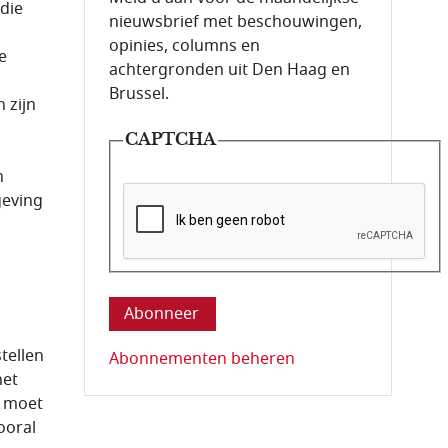
die
nieuwsbrief met beschouwingen,
opinies, columns en
e
achtergronden uit Den Haag en
Brussel.
 zijn
CAPTCHA
n
geving
Deze vraag is om te controleren dat u ee
tellen
Abonnementen beheren
het
 moet
ooral