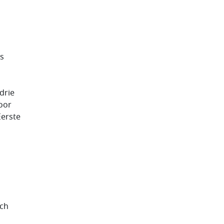
as
drie
oor
erste
och