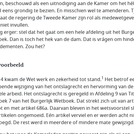
in, beschouwd als een uitnodiging aan de Kamer om het hé
el eens grondig te bezien. En misschien wel te amenderen. T
laat de regering de Tweede Kamer zijn rol als medewetgeve
 niet invullen.
g erger: stel dat het gaat om een hele afdeling uit het Burge
ek. Dan is toch het hek van de dam. Dat is vrágen om hinde
dementen. Zou het?
voorbeeld
1
14 kwam de Wet werk en zekerheid tot stand.
Het betrof e
jpende wijziging van het ontslagrecht en hervorming van de
ele arbeid. Het ontslagrecht is geregeld in Afdeling 9 van Tit
oek 7 van het Burgerlijk Wetboek. Dat strekt zich uit van art
ot en met artikel 686a. Daarvan bleven in het wetsvoorstel s
artikelen ongemoeid. Eén artikel verviel en er werden acht 
oegd. De rest werd in meerdere of mindere mate gewijzigd