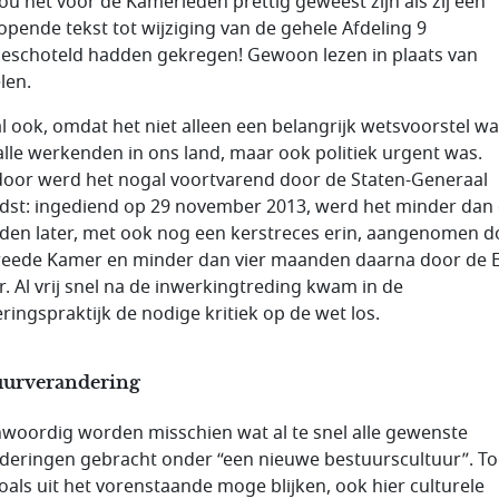
ou het voor de Kamerleden prettig geweest zijn als zij een
opende tekst tot wijziging van de gehele Afdeling 9
eschoteld hadden gekregen! Gewoon lezen in plaats van
len.
l ook, omdat het niet alleen een belangrijk wetsvoorstel w
alle werkenden in ons land, maar ook politiek urgent was.
oor werd het nogal voortvarend door de Staten-Generaal
dst: ingediend op 29 november 2013, werd het minder dan 
en later, met ook nog een kerstreces erin, aangenomen d
eede Kamer en minder dan vier maanden daarna door de E
. Al vrij snel na de inwerkingtreding kwam in de
eringspraktijk de nodige kritiek op de wet los.
uurverandering
woordig worden misschien wat al te snel alle gewenste
deringen gebracht onder “een nieuwe bestuurscultuur”. T
 zoals uit het vorenstaande moge blijken, ook hier culturele