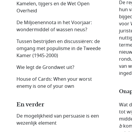
De re
Kamelen, tijgers en de Wet Open
hun v
Overheid
bijge
De Miljoenennota in het Voorjaar:
voor 
wondermiddel of wassen neus?
juris
nutti
Tussen bestrijden en discussiëren: de
terme
omgang met populisme in de Tweede
nieuw
Kamer (1945-2000)
rondu
van w
Wie legt de Grondwet uit?
inged
House of Cards: When your worst
enemy is one of your own
Onapp
En verder
Wat d
tot w
De mogelijkheid van persuasie is een
midde
wezenlijk element
b
kome