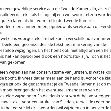
ou een geweldige service aan de Tweede Kamer zijn, als zo’
solideerde tekst als bijlage bij een wetsvoorstel zou worde
gd. En later, als het voorstel in de Tweede Kamer is
ndeerd en aangenomen, opnieuw als service aan de Eerst
r.
s wel eens voorgesteld. En het kan in verschillende varianten
orbeeld een geconsolideerde tekst met markering van de
estelde wijzigingen. En het hoeft ook niet altijd om een hel
an; het kan bijvoorbeeld ook een hoofdstuk zijn. Toch is het
 van gekomen.
lleen wijten aan het conservatisme van juristen, is wat te ko
de bocht. Ik vrees dat er meer aan de hand is. Achter de kla
ijze zit ook de gedachte dat je de Tweede Kamer niet op 
n moet brengen dan het eventueel amenderen van de
estelde wijzigingen. In die denktrant wordt het voorleggen
ieuwe tekst voor een artikel van 5 leden, terwijl de regering
 in het eerste lid drie woorden wil wijzigen en in het vierde 