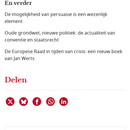
En verder
De mogelijkheid van persuasie is een wezenlijk
element
Oude grondwet, nieuwe politiek: de actualiteit van
conventie en staatsrecht
De Europese Raad in tijden van crisis: een nieuw boek
van Jan Werts
Delen
Deel dit item op X
Deel dit item op Bluesky
Deel dit item op Facebook
Deel dit item op Linkedin
Delen via WhatsApp