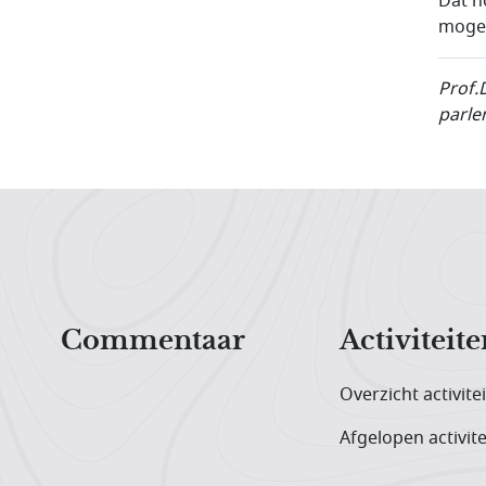
Dat h
mogel
Prof.
parle
Hoofdnavigatiemenu
Commentaar
Activiteite
Overzicht activite
Afgelopen activite