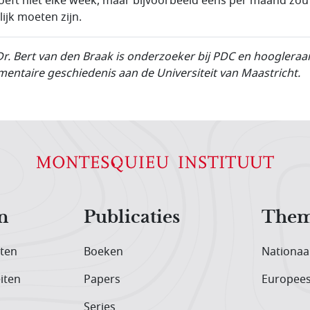
oeft niet elke week, maar bijvoorbeeld eens per maand zou
ijk moeten zijn.
Dr. Bert van den Braak is onderzoeker bij PDC en hoogleraa
mentaire geschiedenis aan de Universiteit van Maastricht.
n
Publicaties
Them
iten
Boeken
Nationaa
iten
Papers
Europee
Series