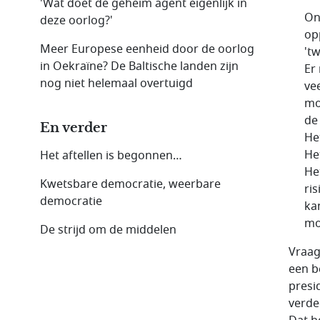
'Wat doet de geheim agent eigenlijk in
On
deze oorlog?'
op
Meer Europese eenheid door de oorlog
'tw
in Oekraïne? De Baltische landen zijn
Er
nog niet helemaal overtuigd
vee
mo
de
En verder
He
He
Het aftellen is begonnen…
He
Kwetsbare democratie, weerbare
ri
democratie
ka
mo
De strijd om de middelen
Vraag 
een b
presi
verde