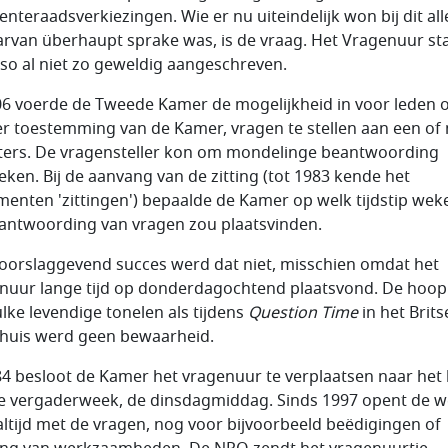
nteraadsverkiezingen. Wie er nu uiteindelijk won bij dit all
arvan überhaupt sprake was, is de vraag. Het Vragenuur st
so al niet zo geweldig aangeschreven.
06 voerde de Tweede Kamer de mogelijkheid in voor leden 
r toestemming van de Kamer, vragen te stellen aan een of
ters. De vragensteller kon om mondelinge beantwoording
eken. Bij de aanvang van de zitting (tot 1983 kende het
menten 'zittingen') bepaalde de Kamer op welk tijdstip weke
antwoording van vragen zou plaatsvinden.
oorslaggevend succes werd dat niet, misschien omdat het
nuur lange tijd op donderdagochtend plaatsvond. De hoop
ulke levendige tonelen als tijdens
Question Time
in het Brits
huis werd geen bewaarheid.
84 besloot de Kamer het vragenuur te verplaatsen naar het
e vergaderweek, de dinsdagmiddag. Sinds 1997 opent de 
 altijd met de vragen, nog voor bijvoorbeeld beëdigingen of