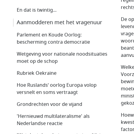
regel
rechts
En dat is twintig...
De op
Aanmodderen met het vragenuur
leven
vrage
Parlement en Koude Oorlog:
woord
bescherming contra democratie
beant
Wetgeving voor nationale noodsituaties
aanvu
moet op de schop
Welke
Rubriek Oekraïne
Voorz
bewin
Hoe Ruslands’ oorlog Europa volop
moete
versnelt en soms vertraagt
minis
gekoz
Grondrechten voor de vijand
Hoewe
'Hernieuwd multilateralisme' als
kwest
Nederlandse reactie
factor