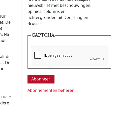
nieuwsbrief met beschouwingen,
opinies, columns en
uur
achtergronden uit Den Haag en
et. De
Brussel.
et
n. Na
CAPTCHA
uut
alt de
ur. De
Deze vraag is om te controleren dat u ee
ing
Abonnementen beheren
ctuele
rdere