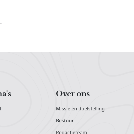
r
a's
Over ons
l
Missie en doelstelling
s
Bestuur
Redactieteam