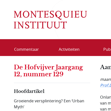
Overslaan en naar de inhoud gaan
Commentaar
Activiteiten
Publ
De Hofvijver Jaargang
Aan
12, nummer 129
maand
Prof.
Hoofdartikel
Onlan
Groeiende versplintering? Een ‘Urban
van m
Myth’
van m