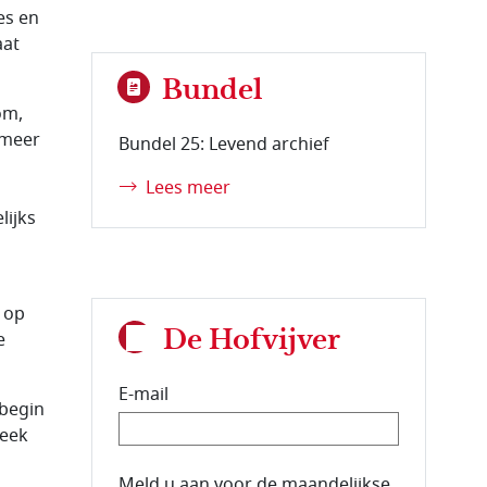
es en
aat
Bundel
om,
 meer
Bundel 25: Levend archief
Lees meer
lijks
 op
De Hofvijver
e
E-mail
 begin
week
E-mailadres van de abonnee.
Meld u aan voor de maandelijkse