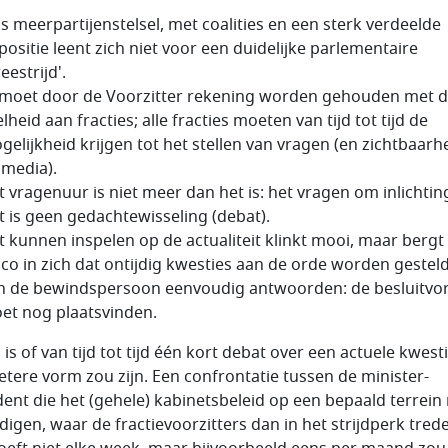
s meerpartijenstelsel, met coalities en een sterk verdeelde
positie leent zich niet voor een duidelijke parlementaire
eestrijd'.
 moet door de Voorzitter rekening worden gehouden met 
lheid aan fracties; alle fracties moeten van tijd tot tijd de
gelijkheid krijgen tot het stellen van vragen (en zichtbaarhe
 media).
t vragenuur is niet meer dan het is: het vragen om inlichtin
t is geen gedachtewisseling (debat).
t kunnen inspelen op de actualiteit klinkt mooi, maar bergt
sico in zich dat ontijdig kwesties aan de orde worden gestel
n de bewindspersoon eenvoudig antwoorden: de besluitvo
et nog plaatsvinden.
is of van tijd tot tijd één kort debat over een actuele kwesti
etere vorm zou zijn. Een confrontatie tussen de minister-
dent die het (gehele) kabinetsbeleid op een bepaald terrein
digen, waar de fractievoorzitters dan in het strijdperk tred