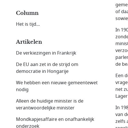
gemee
of da
Column
sowie
Het is tijd…
In 19
zonde
Artikelen
minis
verzo
De verkiezingen in Frankrijk
parle
de be
De EU aan zet in de strijd om
democratie in Hongarije
Een d
vrage
We hebben een nieuwe gemeentewet
net z
nodig
Lager
Alleen de huidige minister is de
In 19
verantwoordelijke minister
van d
Mondkapjesaffaire en onafhankelijk
zelfs
onderzoek