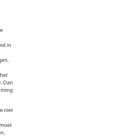
de
id in
gen.
 het
d. Dan
rming
e niet
 moet
en.