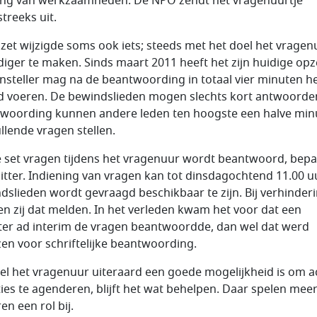
ing van werkzaamheden. De NPO zendt het vragenuurtje
treeks uit.
zet wijzigde soms ook iets; steeds met het doel het vragen
diger te maken. Sinds maart 2011 heeft het zijn huidige opz
nsteller mag na de beantwoording in totaal vier minuten h
 voeren. De bewindslieden mogen slechts kort antwoorde
woording kunnen andere leden ten hoogste een halve min
llende vragen stellen.
 set vragen tijdens het vragenuur wordt beantwoord, bepa
itter. Indiening van vragen kan tot dinsdagochtend 11.00 u
dslieden wordt gevraagd beschikbaar te zijn. Bij verhinder
n zij dat melden. In het verleden kwam het voor dat een
ter ad interim de vragen beantwoordde, dan wel dat werd
en voor schriftelijke beantwoording.
l het vragenuur uiteraard een goede mogelijkheid is om a
ies te agenderen, blijft het wat behelpen. Daar spelen mee
en een rol bij.