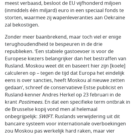
meest verbaasd, besloot de EU vijfhonderd miljoen
(inmiddels één miljard) euro in een speciaal fonds te
storten, waarmee zij wapenleveranties aan Oekraïne
zal bekostigen.
Zonder meer baanbrekend, maar toch viel er enige
terughoudendheid te bespeuren in de drie
republieken. ‘Een stabiele gastoevoer is voor de
Europese kiezers belangrijker dan het bestraffen van
Rusland. Moskou weet dit en baseert hier zijn [koele]
calculeren op – tegen de tijd dat Europa het eindelijk
eens is over sancties, heeft Moskou al nieuwe zetten
gedaan’, schreef de conservatieve Estse publicist en
Rusland-kenner Andres Herkel op 23 februari in de
krant
Postimees
. En dat een specifieke term ontbrak in
de Brusselse kopij vond men al helemaal
onbegrijpelijk:
SWIFT
. Ruslands verwijdering uit dit
bancaire systeem voor internationale overboekingen
zou Moskou pas werkelijk hard raken, maar vier