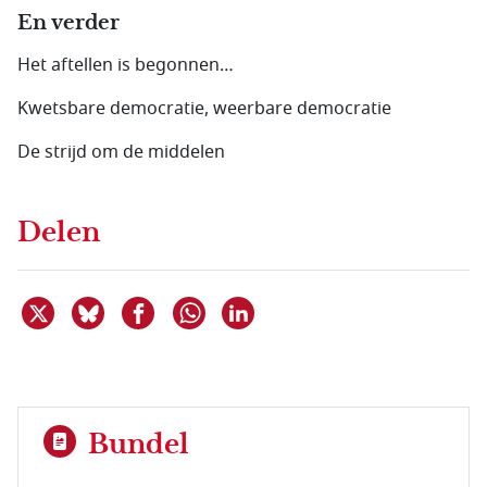
En verder
Het aftellen is begonnen…
Kwetsbare democratie, weerbare democratie
De strijd om de middelen
Delen
Deel dit item op X
Deel dit item op Bluesky
Deel dit item op Facebook
Deel dit item op Linkedin
Delen via WhatsApp
Bundel