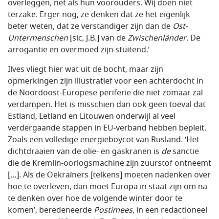
overleggen, net als hun voorouders. Wij doen niet
terzake. Erger nog, ze denken dat ze het eigenlijk
beter weten, dat ze verstandiger zijn dan de
Ost-
Untermenschen
[sic, J.B.] van de
Zwischenländer
. De
arrogantie en overmoed zijn stuitend.’
Ilves vliegt hier wat uit de bocht, maar zijn
opmerkingen zijn illustratief voor een achterdocht in
de Noordoost-Europese periferie die niet zomaar zal
verdampen. Het is misschien dan ook geen toeval dat
Estland, Letland en Litouwen onderwijl al veel
verdergaande stappen in EU-verband hebben bepleit.
Zoals een volledige energieboycot van Rusland. ‘Het
dichtdraaien van de olie- en gaskranen is
de
sanctie
die de Kremlin-oorlogsmachine zijn zuurstof ontneemt
[…]. Als de Oekraïners [telkens] moeten nadenken over
hoe te overleven, dan moet Europa in staat zijn om na
te denken over hoe de volgende winter door te
komen’, beredeneerde
Postimees
, in een redactioneel