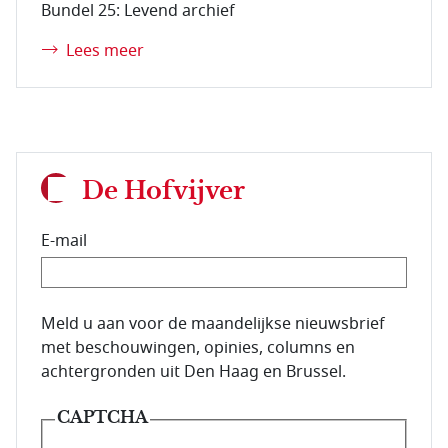
Bundel 25: Levend archief
Lees meer
De Hofvijver
E-mail
E-mailadres van de abonnee.
Meld u aan voor de maandelijkse nieuwsbrief
met beschouwingen, opinies, columns en
achtergronden uit Den Haag en Brussel.
CAPTCHA