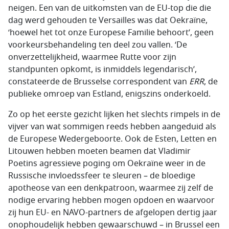
neigen. Een van de uitkomsten van de EU-top die die
dag werd gehouden te Versailles was dat Oekraïne,
‘hoewel het tot onze Europese Familie behoort’, geen
voorkeursbehandeling ten deel zou vallen. ‘De
onverzettelijkheid, waarmee Rutte voor zijn
standpunten opkomt, is inmiddels legendarisch’,
constateerde de Brusselse correspondent van
ERR
, de
publieke omroep van Estland, enigszins onderkoeld.
Zo op het eerste gezicht lijken het slechts rimpels in de
vijver van wat sommigen reeds hebben aangeduid als
de Europese Wedergeboorte. Ook de Esten, Letten en
Litouwen hebben moeten beamen dat Vladimir
Poetins agressieve poging om Oekraïne weer in de
Russische invloedssfeer te sleuren – de bloedige
apotheose van een denkpatroon, waarmee zij zelf de
nodige ervaring hebben mogen opdoen en waarvoor
zij hun EU- en NAVO-partners de afgelopen dertig jaar
onophoudelijk hebben gewaarschuwd – in Brussel een