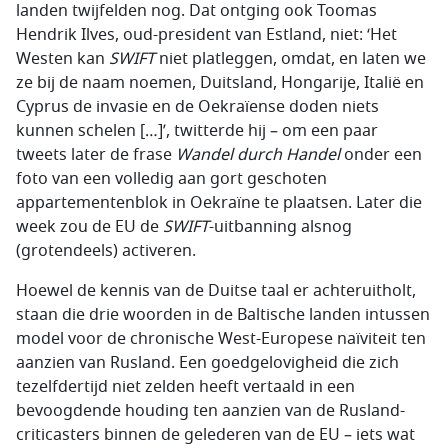
landen twijfelden nog. Dat ontging ook Toomas
Hendrik Ilves, oud-president van Estland, niet: ‘Het
Westen kan
SWIFT
niet platleggen, omdat, en laten we
ze bij de naam noemen, Duitsland, Hongarije, Italië en
Cyprus de invasie en de Oekraïense doden niets
kunnen schelen […]’, twitterde hij – om een paar
tweets later de frase
Wandel durch Handel
onder een
foto van een volledig aan gort geschoten
appartementenblok in Oekraïne te plaatsen. Later die
week zou de EU de
SWIFT
-uitbanning alsnog
(grotendeels) activeren.
Hoewel de kennis van de Duitse taal er achteruitholt,
staan die drie woorden in de Baltische landen intussen
model voor de chronische West-Europese naïviteit ten
aanzien van Rusland. Een goedgelovigheid die zich
tezelfdertijd niet zelden heeft vertaald in een
bevoogdende houding ten aanzien van de Rusland-
criticasters binnen de gelederen van de EU – iets wat