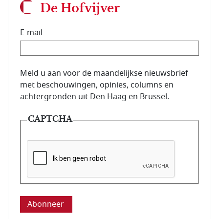
De Hofvijver
E-mail
E-mailadres van de abonnee.
Meld u aan voor de maandelijkse nieuwsbrief
met beschouwingen, opinies, columns en
achtergronden uit Den Haag en Brussel.
CAPTCHA
Deze vraag is om te controleren dat u een mens be