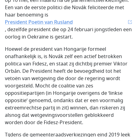
op 10 mei, één maand na de parlementsverkiezingen.
Een van de eerste politici die Novák feliciteerde met
haar benoeming is
President Poetin van Rusland
, dezelfde president die op 24 februari jongstleden een
oorlog in Oekraïne is gestart.
Hoewel de president van Hongarije formeel
onafhankelijk is, is Novák zelf een actief betrokken
politica van Fidesz, en staat zij dichtbij premier Viktor
Orbán. De President heeft de bevoegdheid tot het
vetoën van wetgeving die door de regering wordt
voorgesteld. Mocht de coalitie van zes
oppositiepartijen (in Hongarije overigens de ‘linkse
oppositie’ genoemd, ondanks dat er een voormalig
extreemrechtse partij in zit) winnen, dan riskeren zij
alsnog dat wetgevingsvoorstellen geblokkeerd
worden door de Fidesz-President.
Tijdens de gemeenteraadsverkiezingen eind 2019 leek