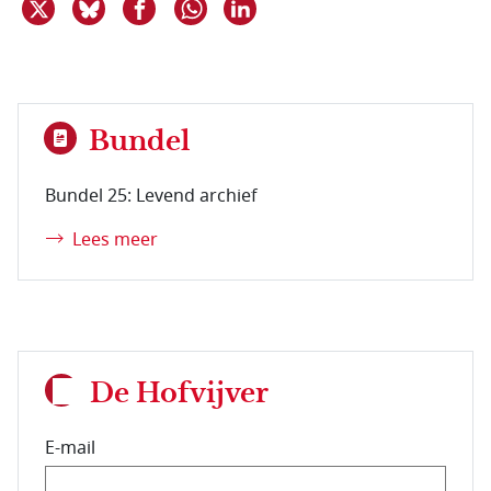
Deel dit item op X
Deel dit item op Bluesky
Deel dit item op Facebook
Deel dit item op Linkedin
Delen via WhatsApp
Bundel
Bundel 25: Levend archief
Lees meer
De Hofvijver
E-mail