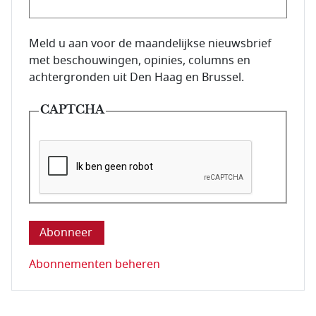
E-mailadres van de abonnee.
Meld u aan voor de maandelijkse nieuwsbrief
met beschouwingen, opinies, columns en
achtergronden uit Den Haag en Brussel.
CAPTCHA
Deze vraag is om te controleren dat u een mens be
Abonnementen beheren