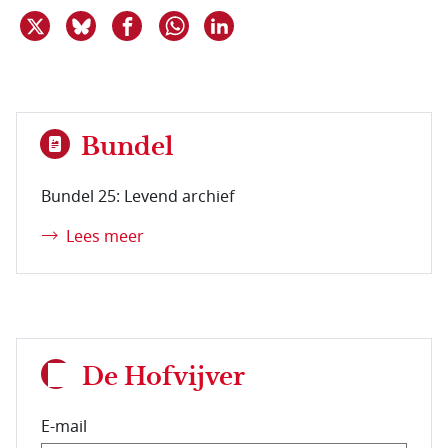
Deel dit item op X
Deel dit item op Bluesky
Deel dit item op Facebook
Deel dit item op Linkedin
Delen via WhatsApp
Bundel
Bundel 25: Levend archief
Lees meer
De Hofvijver
E-mail