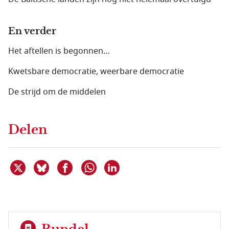
En verder
Het aftellen is begonnen…
Kwetsbare democratie, weerbare democratie
De strijd om de middelen
Delen
Deel dit item op X
Deel dit item op Bluesky
Deel dit item op Facebook
Deel dit item op Linkedin
Delen via WhatsApp