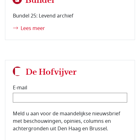
Bundel
Bundel 25: Levend archief
Lees meer
De Hofvijver
E-mail
E-mailadres van de abonnee.
Meld u aan voor de maandelijkse nieuwsbrief
met beschouwingen, opinies, columns en
achtergronden uit Den Haag en Brussel.