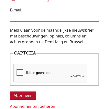
E-mail
E-mailadres van de abonnee.
Meld u aan voor de maandelijkse nieuwsbrief
met beschouwingen, opinies, columns en
achtergronden uit Den Haag en Brussel.
CAPTCHA
Deze vraag is om te controleren dat u een mens be
Abonnementen beheren