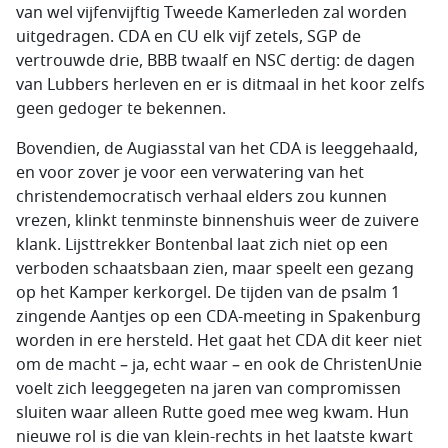
van wel vijfenvijftig Tweede Kamerleden zal worden
uitgedragen. CDA en CU elk vijf zetels, SGP de
vertrouwde drie, BBB twaalf en NSC dertig: de dagen
van Lubbers herleven en er is ditmaal in het koor zelfs
geen gedoger te bekennen.
Bovendien, de Augiasstal van het CDA is leeggehaald,
en voor zover je voor een verwatering van het
christendemocratisch verhaal elders zou kunnen
vrezen, klinkt tenminste binnenshuis weer de zuivere
klank. Lijsttrekker Bontenbal laat zich niet op een
verboden schaatsbaan zien, maar speelt een gezang
op het Kamper kerkorgel. De tijden van de psalm 1
zingende Aantjes op een CDA-meeting in Spakenburg
worden in ere hersteld. Het gaat het CDA dit keer niet
om de macht – ja, echt waar – en ook de ChristenUnie
voelt zich leeggegeten na jaren van compromissen
sluiten waar alleen Rutte goed mee weg kwam. Hun
nieuwe rol is die van klein-rechts in het laatste kwart