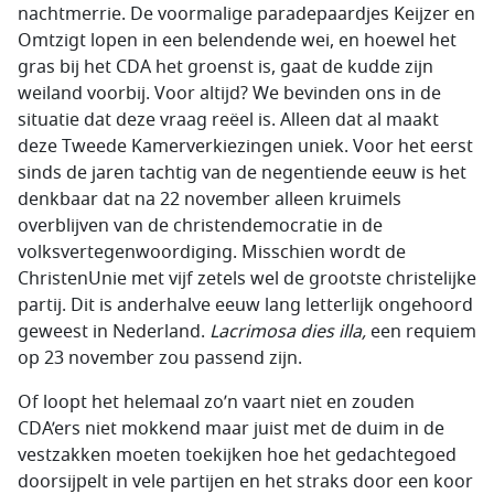
nachtmerrie. De voormalige paradepaardjes Keijzer en
Omtzigt lopen in een belendende wei, en hoewel het
gras bij het CDA het groenst is, gaat de kudde zijn
weiland voorbij. Voor altijd? We bevinden ons in de
situatie dat deze vraag reëel is. Alleen dat al maakt
deze Tweede Kamerverkiezingen uniek. Voor het eerst
sinds de jaren tachtig van de negentiende eeuw is het
denkbaar dat na 22 november alleen kruimels
overblijven van de christendemocratie in de
volksvertegenwoordiging. Misschien wordt de
ChristenUnie met vijf zetels wel de grootste christelijke
partij. Dit is anderhalve eeuw lang letterlijk ongehoord
geweest in Nederland.
Lacrimosa dies illa,
een requiem
op 23 november zou passend zijn.
Of loopt het helemaal zo’n vaart niet en zouden
CDA’ers niet mokkend maar juist met de duim in de
vestzakken moeten toekijken hoe het gedachtegoed
doorsijpelt in vele partijen en het straks door een koor