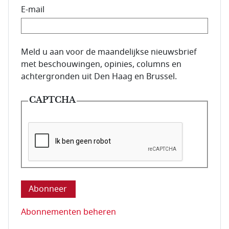
E-mail
E-mailadres van de abonnee.
Meld u aan voor de maandelijkse nieuwsbrief
met beschouwingen, opinies, columns en
achtergronden uit Den Haag en Brussel.
CAPTCHA
Deze vraag is om te controleren dat u een mens be
Abonnementen beheren