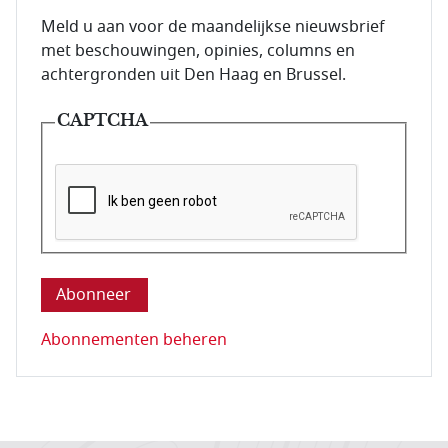
E-mailadres van de abonnee.
Meld u aan voor de maandelijkse nieuwsbrief
met beschouwingen, opinies, columns en
achtergronden uit Den Haag en Brussel.
CAPTCHA
Deze vraag is om te controleren dat u een mens be
Abonnementen beheren