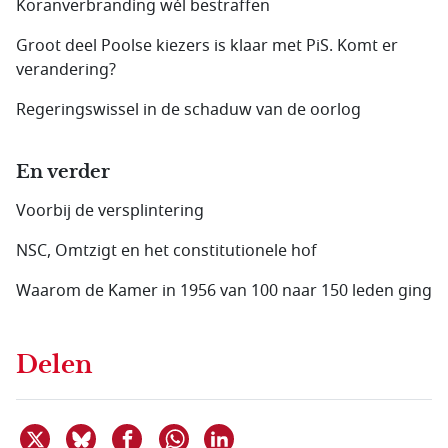
Koranverbranding wél bestraffen
Groot deel Poolse kiezers is klaar met PiS. Komt er
verandering?
Regeringswissel in de schaduw van de oorlog
En verder
Voorbij de versplintering
NSC, Omtzigt en het constitutionele hof
Waarom de Kamer in 1956 van 100 naar 150 leden ging
Delen
Deel dit item op X
Deel dit item op Bluesky
Deel dit item op Facebook
Deel dit item op Linkedin
Delen via WhatsApp