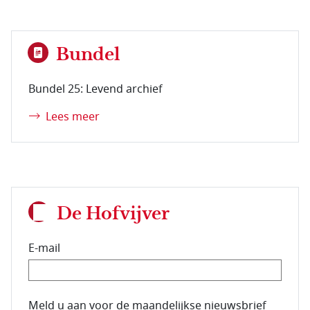
Bundel
Bundel 25: Levend archief
Lees meer
De Hofvijver
E-mail
E-mailadres van de abonnee.
Meld u aan voor de maandelijkse nieuwsbrief