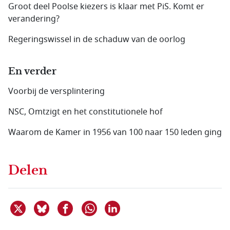
Groot deel Poolse kiezers is klaar met PiS. Komt er
verandering?
Regeringswissel in de schaduw van de oorlog
En verder
Voorbij de versplintering
NSC, Omtzigt en het constitutionele hof
Waarom de Kamer in 1956 van 100 naar 150 leden ging
Delen
Deel dit item op X
Deel dit item op Bluesky
Deel dit item op Facebook
Deel dit item op Linkedin
Delen via WhatsApp