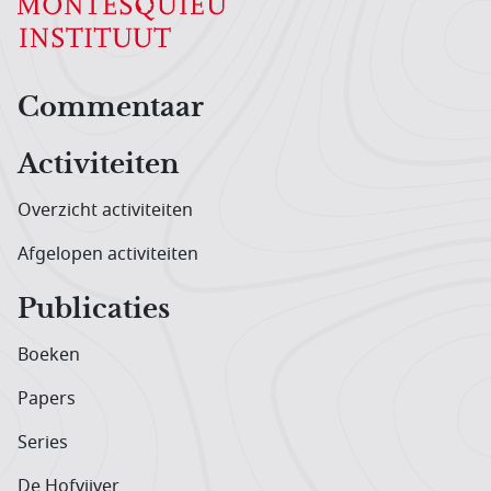
Hoofdnavigatiemenu
Commentaar
Activiteiten
Overzicht activiteiten
Afgelopen activiteiten
Publicaties
Boeken
Papers
Series
De Hofvijver