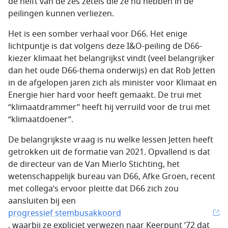
de helft van de zes zetels die ze nu hebben in de
peilingen kunnen verliezen.
Het is een somber verhaal voor D66. Het enige
lichtpuntje is dat volgens deze I&O-peiling de D66-
kiezer klimaat het belangrijkst vindt (veel belangrijker
dan het oude D66-thema onderwijs) en dat Rob Jetten
in de afgelopen jaren zich als minister voor Klimaat en
Energie hier hard voor heeft gemaakt. De trui met
“klimaatdrammer” heeft hij verruild voor de trui met
“klimaatdoener”.
De belangrijkste vraag is nu welke lessen Jetten heeft
getrokken uit de formatie van 2021. Opvallend is dat
de directeur van de Van Mierlo Stichting, het
wetenschappelijk bureau van D66, Afke Groen, recent
met collega’s ervoor pleitte dat D66 zich zou
aansluiten bij een
progressief stembusakkoord
, waarbij ze expliciet verwezen naar Keerpunt ’72 dat