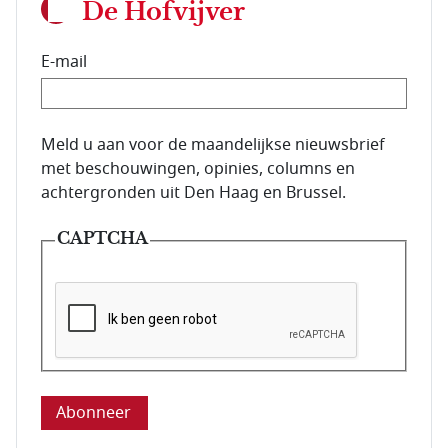
De Hofvijver
E-mail
E-mailadres van de abonnee.
Meld u aan voor de maandelijkse nieuwsbrief
met beschouwingen, opinies, columns en
achtergronden uit Den Haag en Brussel.
CAPTCHA
Deze vraag is om te controleren dat u een mens be