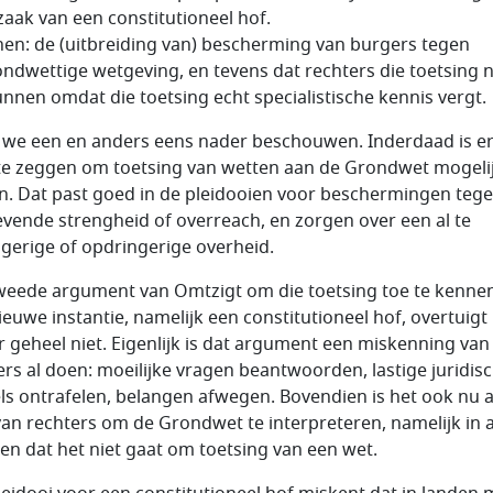
aak van een constitutioneel hof.
en: de (uitbreiding van) bescherming van burgers tegen
ndwettige wetgeving, en tevens dat rechters die toetsing n
nnen omdat die toetsing echt specialistische kennis vergt.
 we een en anders eens nader beschouwen. Inderdaad is er
te zeggen om toetsing van wetten aan de Grondwet mogelij
. Dat past goed in de pleidooien voor beschermingen teg
vende strengheid of overreach, en zorgen over een al te
ngerige of opdringerige overheid.
weede argument van Omtzigt om die toetsing toe te kenne
ieuwe instantie, namelijk een constitutioneel hof, overtuigt
r geheel niet. Eigenlijk is dat argument een miskenning van
ers al doen: moeilijke vragen beantwoorden, lastige juridis
ls ontrafelen, belangen afwegen. Bovendien is het ook nu a
van rechters om de Grondwet te interpreteren, namelijk in a
len dat het niet gaat om toetsing van een wet.