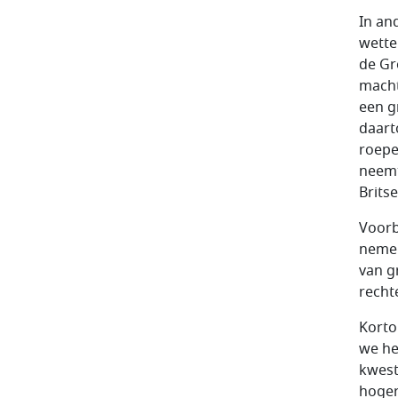
In an
wette
de Gr
macht
een g
daart
roepe
neemt
Brits
Voorb
nemen
van g
recht
Korto
we he
kwest
hoger