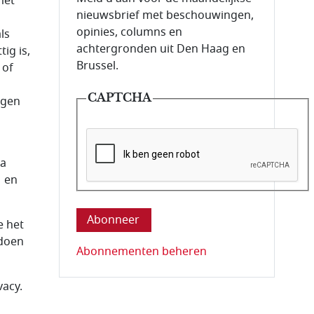
met
nieuwsbrief met beschouwingen,
opinies, columns en
ls
achtergronden uit Den Haag en
ig is,
Brussel.
 of
CAPTCHA
ggen
ia
M en
Deze vraag is om te controleren dat u ee
e het
 doen
Abonnementen beheren
vacy.