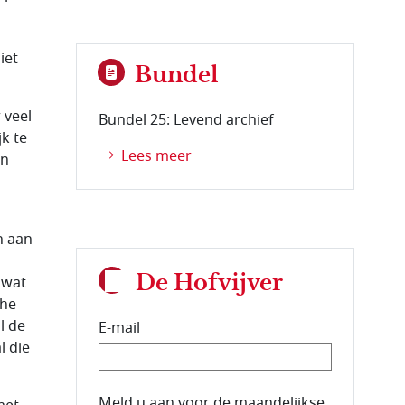
iet
Bundel
 veel
Bundel 25: Levend archief
k te
Lees meer
en
n aan
De Hofvijver
 wat
che
l de
E-mail
l die
E-mailadres van de abonnee.
Meld u aan voor de maandelijkse