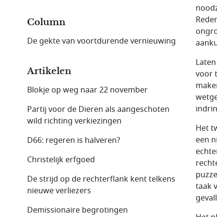
noodz
Reden
Column
ongro
De gekte van voortdurende vernieuwing
aanku
Laten
Artikelen
voor 
maken
Blokje op weg naar 22 november
wetge
indri
Partij voor de Dieren als aangeschoten
wild richting verkiezingen
Het t
een n
D66: regeren is halveren?
echte
Christelijk erfgoed
recht
puzze
De strijd op de rechterflank kent telkens
taak 
nieuwe verliezers
geval
Demissionaire begrotingen