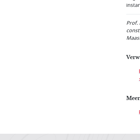
instan
Prof.
const
Maast
Verw
Meer