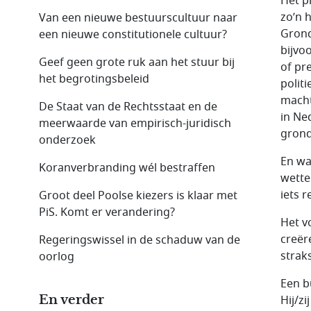
Het p
zo’n 
Van een nieuwe bestuurscultuur naar
Grond
een nieuwe constitutionele cultuur?
bijvo
Geef geen grote ruk aan het stuur bij
of pr
het begrotingsbeleid
polit
macht
De Staat van de Rechtsstaat en de
in Ne
meerwaarde van empirisch-juridisch
grond
onderzoek
En wa
Koranverbranding wél bestraffen
wette
iets 
Groot deel Poolse kiezers is klaar met
PiS. Komt er verandering?
Het v
creër
Regeringswissel in de schaduw van de
strak
oorlog
Een b
En verder
Hij/z