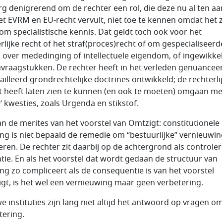
rg denigrerend om de rechter een rol, die deze nu al ten aa
et EVRM en EU-recht vervult, niet toe te kennen omdat het 
om specialistische kennis. Dat geldt toch ook voor het
rlijke recht of het straf(proces)recht of om gespecialiseerd
 over mededinging of intellectuele eigendom, of ingewikke
uvraagstukken. De rechter heeft in het verleden genuancee
ailleerd grondrechtelijke doctrines ontwikkeld; de rechterli
 heeft laten zien te kunnen (en ook te moeten) omgaan me
e’ kwesties, zoals Urgenda en stikstof.
an de merites van het voorstel van Omtzigt: constitutionele
ing is niet bepaald de remedie om “bestuurlijke” vernieuwin
seren. De rechter zit daarbij op de achtergrond als controle
ntie. En als het voorstel dat wordt gedaan de structuur van
ing zo compliceert als de consequentie is van het voorstel
gt, is het wel een vernieuwing maar geen verbetering.
e instituties zijn lang niet altijd het antwoord op vragen o
tering.