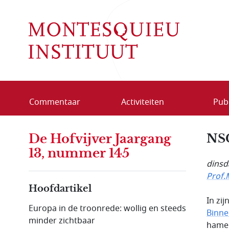
Overslaan en naar de inhoud gaan
Commentaar
Activiteiten
Publ
De Hofvijver Jaargang
NSC
13, nummer 145
dinsd
Prof.
Hoofdartikel
In zij
Europa in de troonrede: wollig en steeds
Binne
minder zichtbaar
hamer