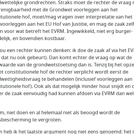
wettelijke grondrechten. Straks moet de rechter de vraag 
renigbaarheid met de Grondwet voorleggen aan het
itutionele hof, moet/mag vragen over interpretatie van het
 voorleggen aan het EU Hof van Justitie, en mag de zaak zel
n voor wat betreft het EVRM. Ingewikkeld, niet erg burger-
delijk, en bovendien kostbaar.
ou een rechter kunnen denken: ik doe de zaak af via het E
s dat nu ook gebeurt). Dan komt echter de vraag op wat de
aarde van de grondwetstoetsing dan is. Tenzij bij het opz
et constitutionele hof de rechter verplicht wordt eerst de
wettigheidsvraag te behandelen (inclusief voorleggen aan
itutionele hof). Ook als dat mogelijk minder hout snijdt en 
er de zaak eenvoudig had kunnen afdoen via EVRM dan wel
m, niet doen en al helemaal niet als beoogd wordt de
sbescherming te vergroten.
n heb ik het laatste argument nog niet eens genoemd: het i