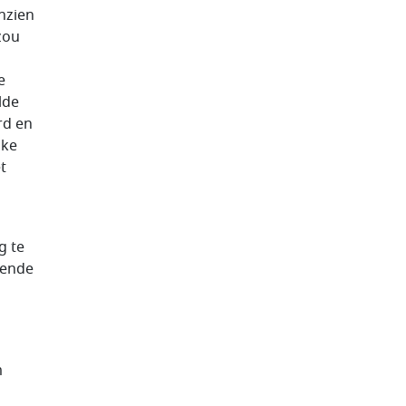
nzien
zou
e
lde
rd en
jke
t
g te
rende
m