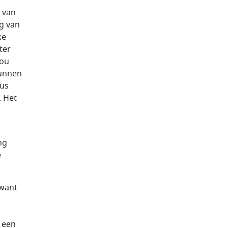
g van
g van
ke
ter
zou
kunnen
eus
. Het
ng
e
 want
 een