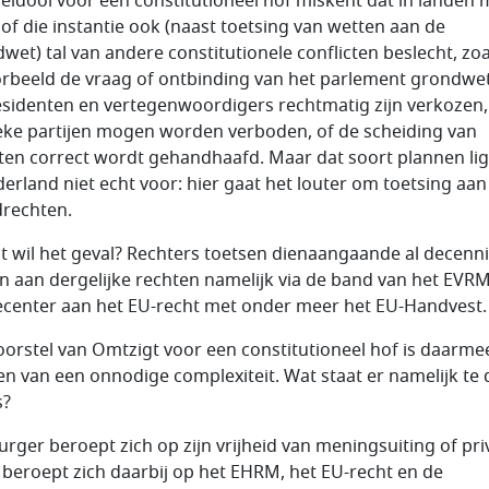
leidooi voor een constitutioneel hof miskent dat in landen 
hof die instantie ook (naast toetsing van wetten aan de
wet) tal van andere constitutionele conflicten beslecht, zoa
orbeeld de vraag of ontbinding van het parlement grondwett
esidenten en vertegenwoordigers rechtmatig zijn verkozen,
ieke partijen mogen worden verboden, of de scheiding van
en correct wordt gehandhaafd. Maar dat soort plannen li
derland niet echt voor: hier gaat het louter om toetsing aan
rechten.
t wil het geval? Rechters toetsen dienaangaande al decenn
n aan dergelijke rechten namelijk via de band van het EVR
recenter aan het EU-recht met onder meer het EU-Handvest.
oorstel van Omtzigt voor een constitutioneel hof is daarme
en van een onnodige complexiteit. Wat staat er namelijk te
s?
urger beroept zich op zijn vrijheid van meningsuiting of pri
ij beroept zich daarbij op het EHRM, het EU-recht en de