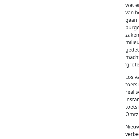
wat e
van h
gaan 
burge
zaken
milie
gedet
macht
‘grot
Los v
toets
reali
insta
toets
Omtzi
Nieuw
verbe