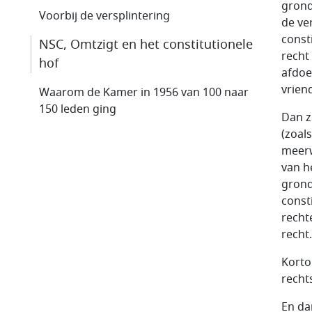
grond
Voorbij de versplintering
de ve
const
NSC, Omtzigt en het constitutionele
recht
hof
afdoe
vrien
Waarom de Kamer in 1956 van 100 naar
150 leden ging
Dan z
(zoal
meerw
van h
grond
const
recht
recht.
Korto
recht
En da