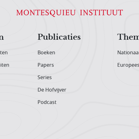
n
Publicaties
Them
iten
Boeken
Nationaa
iten
Papers
Europee
Series
De Hofvijver
Podcast