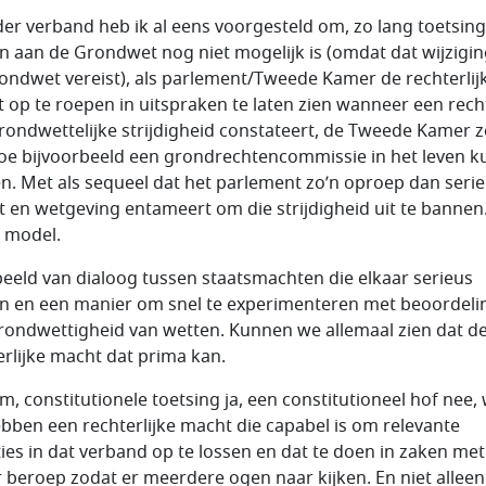
der verband heb ik al eens voorgesteld om, zo lang toetsin
n aan de Grondwet nog niet mogelijk is (omdat dat wijzigin
ondwet vereist), als parlement/Tweede Kamer de rechterlij
 op te roepen in uitspraken te laten zien wanneer een rech
rondwettelijke strijdigheid constateert, de Tweede Kamer 
oe bijvoorbeeld een grondrechtencommissie in het leven 
n. Met als sequeel dat het parlement zo’n oproep dan seri
 en wetgeving entameert om die strijdigheid uit te bannen
e model.
eeld van dialoog tussen staatsmachten die elkaar serieus
 en een manier om snel te experimenteren met beoordeli
rondwettigheid van wetten. Kunnen we allemaal zien dat d
erlijke macht dat prima kan.
m, constitutionele toetsing ja, een constitutioneel hof nee,
bben een rechterlijke macht die capabel is om relevante
ies in dat verband op te lossen en dat te doen in zaken met
 beroep zodat er meerdere ogen naar kijken. En niet alleen