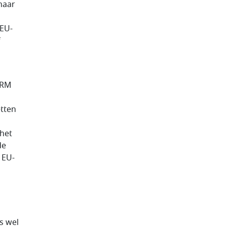
naar
 EU-
f
VRM
etten
 het
de
 EU-
s wel