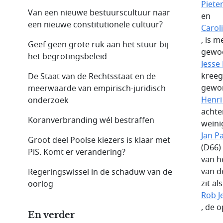
Piete
Van een nieuwe bestuurscultuur naar
en
een nieuwe constitutionele cultuur?
Carol
, is m
Geef geen grote ruk aan het stuur bij
gewoo
het begrotingsbeleid
Jesse
kreeg
De Staat van de Rechtsstaat en de
gewon
meerwaarde van empirisch-juridisch
Henri
onderzoek
achte
Koranverbranding wél bestraffen
weini
Jan P
Groot deel Poolse kiezers is klaar met
(D66)
PiS. Komt er verandering?
van h
van d
Regeringswissel in de schaduw van de
zit al
oorlog
Rob J
, de 
En verder