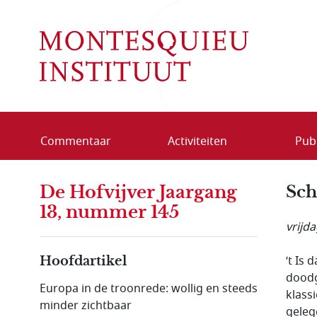
Overslaan en naar de inhoud gaan
Commentaar
Activiteiten
Publ
De Hofvijver Jaargang
Sch
13, nummer 145
vrijd
‘t Is
Hoofdartikel
doodg
Europa in de troonrede: wollig en steeds
klass
minder zichtbaar
geleg