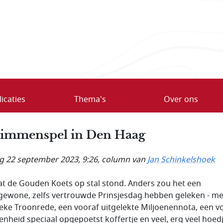
icaties
Thema's
Over ons
immenspel in Den Haag
ag 22 september 2023, 9:26
, column van
Jan Schinkelshoek
 dat de Gouden Koets op stal stond. Anders zou het een
ewone, zelfs vertrouwde Prinsjesdag hebben geleken - me
ieke Troonrede, een vooraf uitgelekte Miljoenennota, een v
enheid speciaal opgepoetst koffertje en veel, erg veel hoedj