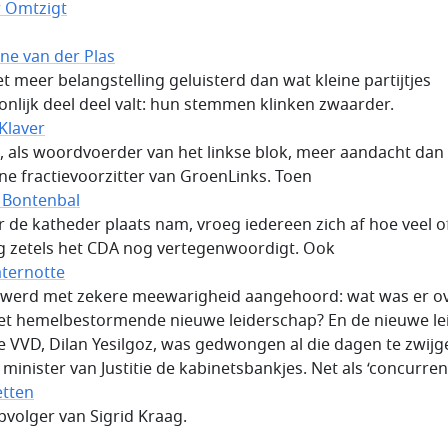
r Omtzigt
ine van der Plas
et meer belangstelling geluisterd dan wat kleine partijtjes
nlijk deel deel valt: hun stemmen klinken zwaarder.
 Klaver
, als woordvoerder van het linkse blok, meer aandacht dan
e fractievoorzitter van GroenLinks. Toen
 Bontenbal
r de katheder plaats nam, vroeg iedereen zich af hoe veel o
g zetels het CDA nog vertegenwoordigt. Ook
aternotte
 werd met zekere meewarigheid aangehoord: wat was er o
et hemelbestormende nieuwe leiderschap? En de nieuwe le
e VVD, Dilan Yesilgoz, was gedwongen al die dagen te zwijge
s minister van Justitie de kabinetsbankjes. Net als ‘concurren
etten
opvolger van Sigrid Kraag.