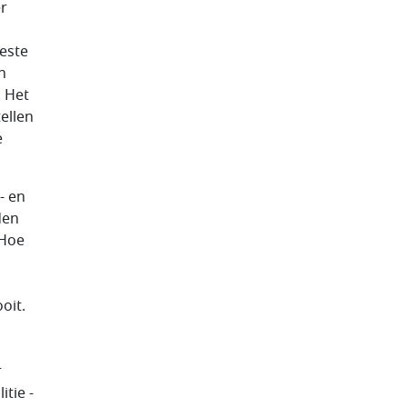
er
este
n
. Het
tellen
e
- en
den
 Hoe
oit.
r
tie -