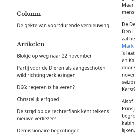
Maar 
mense
Column
De De
De gekte van voortdurende vernieuwing
Den H
zal he
Artikelen
Mark 
’s la
Blokje op weg naar 22 november
en Ka
door 
Partij voor de Dieren als aangeschoten
novem
wild richting verkiezingen
seizo
D66: regeren is halveren?
Kerst
Christelijk erfgoed
Alsof
Prins
De strijd op de rechterflank kent telkens
begro
nieuwe verliezers
kabin
lijken
Demissionaire begrotingen