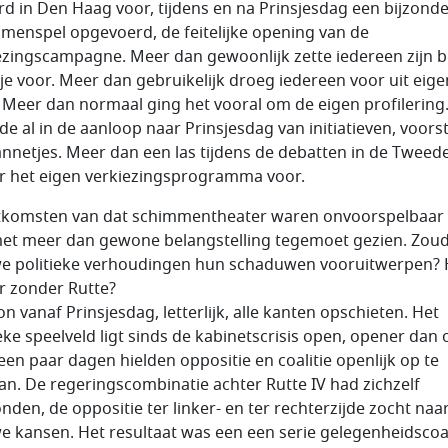
rd in Den Haag voor, tijdens en na Prinsjesdag een bijzond
menspel opgevoerd, de feitelijke opening van de
ezingscampagne. Meer dan gewoonlijk zette iedereen zijn b
je voor. Meer dan gebruikelijk droeg iedereen voor uit eige
 Meer dan normaal ging het vooral om de eigen profilering
lde al in de aanloop naar Prinsjesdag van initiatieven, voors
annetjes. Meer dan een las tijdens de debatten in de Tweed
 het eigen verkiezingsprogramma voor.
tkomsten van dat schimmentheater waren onvoorspelbaar 
et meer dan gewone belangstelling tegemoet gezien. Zou
e politieke verhoudingen hun schaduwen vooruitwerpen?
r zonder Rutte?
n vanaf Prinsjesdag, letterlijk, alle kanten opschieten. Het
eke speelveld ligt sinds de kabinetscrisis open, opener dan o
een paar dagen hielden oppositie en coalitie openlijk op te
an. De regeringscombinatie achter Rutte IV had zichzelf
nden, de oppositie ter linker- en ter rechterzijde zocht naa
e kansen. Het resultaat was een een serie gelegenheidscoali