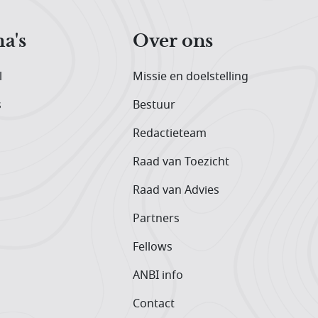
a's
Over ons
l
Missie en doelstelling
s
Bestuur
Redactieteam
Raad van Toezicht
Raad van Advies
Partners
Fellows
ANBI info
Contact