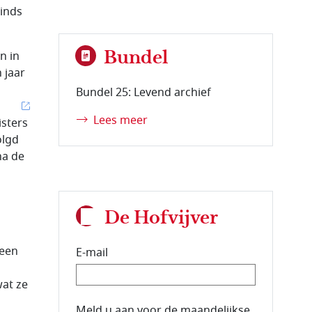
inds
Bundel
n in
 jaar
Bundel 25: Levend archief
Lees meer
isters
olgd
na de
De Hofvijver
 een
E-mail
wat ze
E-mailadres van de abonnee.
Meld u aan voor de maandelijkse