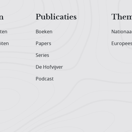
n
Publicaties
Them
iten
Boeken
Nationaa
iten
Papers
Europee
Series
De Hofvijver
Podcast