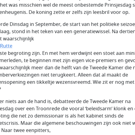
het was misschien wel de meest onbestemde Prinsjesdag s
nheugenis. De koning zette er zelfs zijn leesbril voor op.
rde Dinsdag in September, de start van het politieke seizoe
aag, stond in het teken van een generatiewissel. Na dertien
t waarschijnlijk
Rutte
atste begroting zijn. En met hem verdwijnt een stoet aan min
merleden, te beginnen met zijn eigen vice-premiers en gev
waarschijnlijk meer dan de helft van de Tweede Kamer die 
berverkiezingen niet terugkeert. Alleen dat al maakt de
ensopening een tikkeltje wezensvreemd. Wie zit er nog met
?
 er niets aan de hand is, debatteerde de Tweede Kamer na
jesdag over een Troonrede die vooral ‘beleidsarm’ klonk en
ting die net zo demissionair is als het kabinet sinds de
etscrisis. Maar die algemene beschouwingen zijn ook niet 
. Naar twee eenpitters,