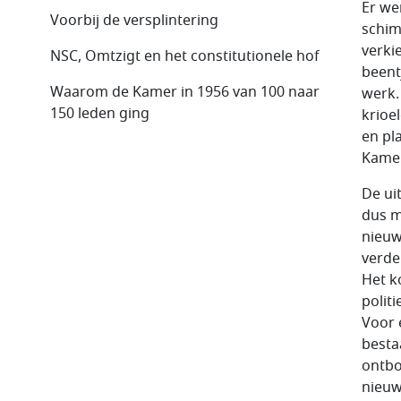
Er we
Voorbij de versplintering
schim
verki
NSC, Omtzigt en het constitutionele hof
beent
Waarom de Kamer in 1956 van 100 naar
werk.
150 leden ging
krioe
en pl
Kamer
De ui
dus m
nieuw
verde
Het ko
politi
Voor 
besta
ontbo
nieuw