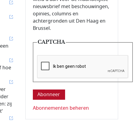
nieuwsbrief met beschouwingen,
opinies, columns en
achtergronden uit Den Haag en
Brussel.
CAPTCHA
 een
f hoe
Deze vraag is om te controleren dat u ee
ver
ider
n: zij
Abonnementen beheren
t’