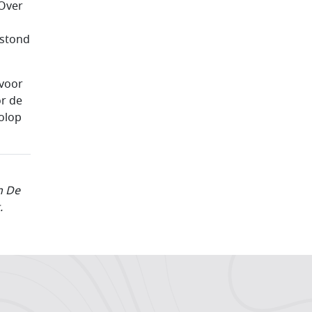
 Over
 stond
 voor
r de
olop
n De
.