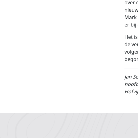
over 
nieuw
Mark 
er bij
Het i
de ve
volge
begon
Jan S
hoofd
Hofvi