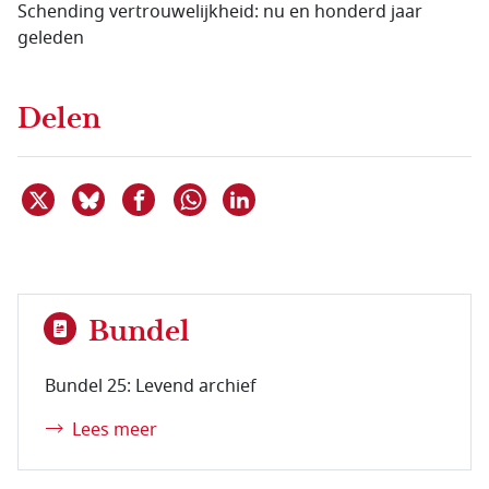
Schending vertrouwelijkheid: nu en honderd jaar
geleden
Delen
Deel dit item op X
Deel dit item op Bluesky
Deel dit item op Facebook
Deel dit item op Linkedin
Delen via WhatsApp
Bundel
Bundel 25: Levend archief
Lees meer