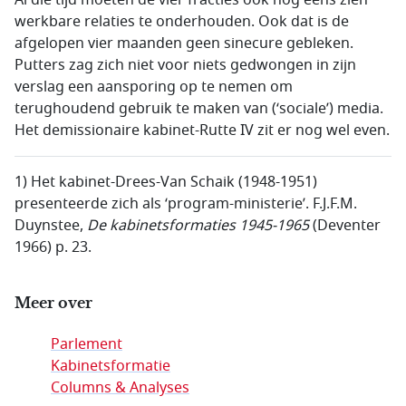
Al die tijd moeten de vier fracties ook nog eens zien
werkbare relaties te onderhouden. Ook dat is de
afgelopen vier maanden geen sinecure gebleken.
Putters zag zich niet voor niets gedwongen in zijn
verslag een aansporing op te nemen om
terughoudend gebruik te maken van (‘sociale’) media.
Het demissionaire kabinet-Rutte IV zit er nog wel even.
1) Het kabinet-Drees-Van Schaik (1948-1951)
presenteerde zich als ‘program-ministerie’. F.J.F.M.
Duynstee,
De kabinetsformaties 1945-1965
(Deventer
1966) p. 23.
Meer over
Parlement
Kabinetsformatie
Columns & Analyses