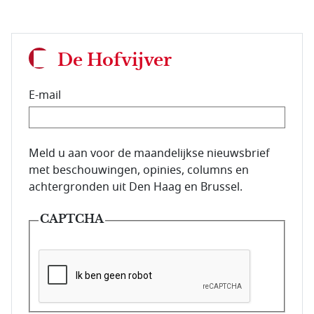
De Hofvijver
E-mail
E-mailadres van de abonnee.
Meld u aan voor de maandelijkse nieuwsbrief
met beschouwingen, opinies, columns en
achtergronden uit Den Haag en Brussel.
CAPTCHA
Deze vraag is om te controleren dat u een mens be