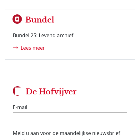
Bundel
Bundel 25: Levend archief
Lees meer
De Hofvijver
E-mail
E-mailadres van de abonnee.
Meld u aan voor de maandelijkse nieuwsbrief