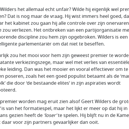
Wilders het allemaal echt unfair? Wilde hij eigenlijk wel pre
n? Dat is nog maar de vraag. Hij wist immers heel goed, da
aar het kabinet zou gaan hij alle controle over zijn onervaren
ie zou verliezen. Het ontbreken van een partijorganisatie me
horende discipline zou hem zijn opgebroken. Wilders is een 
telligente parlementariër om dat niet te beseffen.
rlijk zou het mooi voor hem zijn geweest premier te word
latante verkiezingszege, maar wel met verlies van essentiël
ieke leiding. Dan was het mooier en vooral effectiever om te
n poseren, zoals het een goed populist betaamt als de ‘ma
lk’ die door ‘de bestaande elites’ in zijn aspiraties wordt
oteerd.
premier worden mag eruit zien alsof Geert Wilders de grot
’
is van het formatiespel, maar het lijkt er meer op dat hij in
kans gezien heeft de
‘loser’
te spelen. Hij blijft nu in de Kam
 daar voor zijn partners gevaarlijker dan ooit.