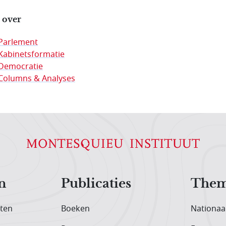
 over
Parlement
Kabinetsformatie
Democratie
Columns & Analyses
n
Publicaties
Them
iten
Boeken
Nationaa