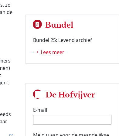
s, zo
van de
Bundel
Bundel 25: Levend archief
Lees meer
mmers
emen)
t
en’,
De Hofvijver
E-mail
teeds
maar
E-mailadres van de abonnee.
Meld u aan voor de maandelijkse