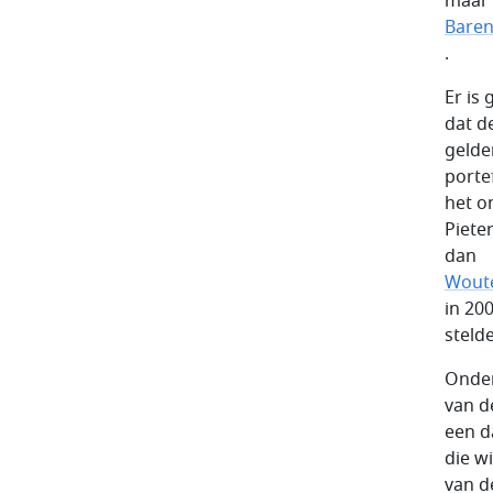
maar 
Baren
.
Er is
dat d
gelde
porte
het o
Piete
dan
Wout
in 20
steld
Ondem
van d
een d
die w
van d