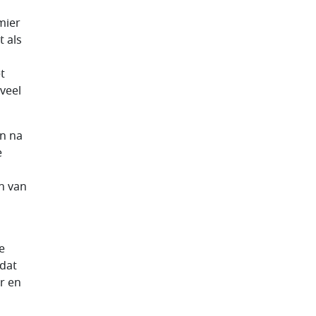
mier
t als
t
veel
en na
e
n van
e
 dat
er en