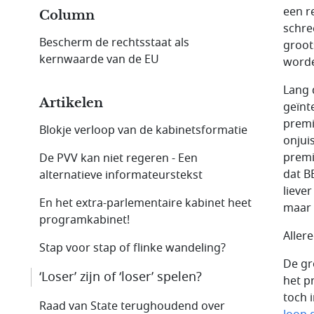
een r
Column
schree
Bescherm de rechtsstaat als
groot
kernwaarde van de EU
word
Lang 
Artikelen
geïnt
premi
Blokje verloop van de kabinetsformatie
onjui
premi
De PVV kan niet regeren - Een
dat B
alternatieve informateurs­tekst
lieve
En het extra-parlementaire kabinet heet
maar 
program­kabinet!
Aller
Stap voor stap of flinke wandeling?
De gro
‘Loser’ zijn of ‘loser’ spelen?
het p
toch 
Raad van State terughoudend over