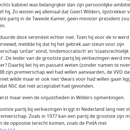
echts kabinet was belangrijker dan zijn persoonlijke ambitie
f hij. Zo wisten wij allemaal dat Geert Wilders, lijsttrekker 
ste partij in de Tweede Kamer, geen minister-president zou
en.
duurde deze sereniteit echter niet. Toen hij voor de tv werd
erviewd, meldde hij dat hij het gebrek aan steun voor zijn
erschap ‘unfair’ vond, ‘ondemocratisch’ en ‘staatsrechtelijk
st’. De leider van de grootste partij bij verkiezingen werd i
er? Daarbij liet hij en passant weten (zonder namen te no
BB zijn premierschap wel had willen aanvaarden, de VVD da
r niet wilde maar er ook niet ‘dwars voor had willen gaan ligg
dat NSC dat niet acceptabel had gevonden.
eerst maar even de onjuistheden in Wilders opmerkingen.
otste partij bij verkiezingen krijgt in Nederland lang niet s
remierschap. Zoals in 1977 kan een partij de grootste zijn 
in de oppositie terecht komen, zoals de PvdA met