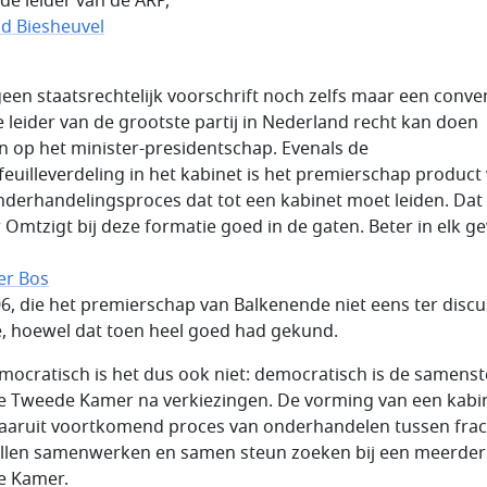
de leider van de ARP,
d Biesheuvel
 geen staatsrechtelijk voorschrift noch zelfs maar een conven
e leider van de grootste partij in Nederland recht kan doen
n op het minister-presidentschap. Evenals de
feuilleverdeling in het kabinet is het premierschap product
nderhandelingsproces dat tot een kabinet moet leiden. Dat 
r Omtzigt bij deze formatie goed in de gaten. Beter in elk ge
er Bos
06, die het premierschap van Balkenende niet eens ter discu
e, hoewel dat toen heel goed had gekund.
ocratisch is het dus ook niet: democratisch is de samenste
e Tweede Kamer na verkiezingen. De vorming van een kabin
aaruit voortkomend proces van onderhandelen tussen frac
illen samenwerken en samen steun zoeken bij een meerder
e Kamer.