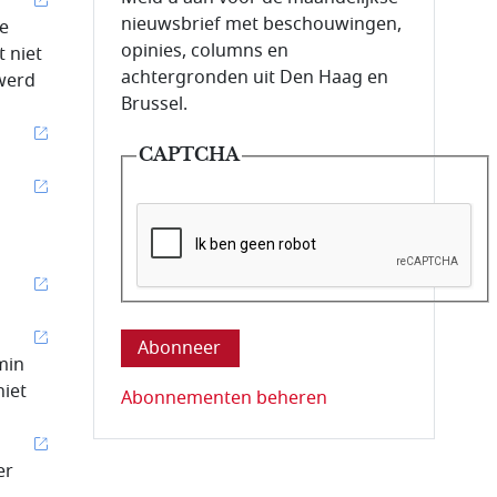
nieuwsbrief met beschouwingen,
de
opinies, columns en
 niet
achtergronden uit Den Haag en
 werd
Brussel.
CAPTCHA
Deze vraag is om te controleren dat u ee
min
niet
Abonnementen beheren
er