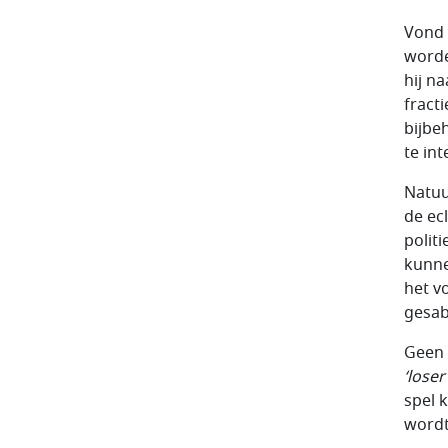
Vond 
worde
hij n
fract
bijbe
te in
Natuu
de ec
polit
kunne
het vo
gesab
Geen 
‘loser
spel 
wordt