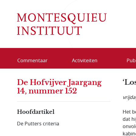
Overslaan en naar de inhoud gaan
Commentaar
Activiteiten
Publ
De Hofvijver Jaargang
‘Los
14, nummer 152
vrijd
Het b
Hoofdartikel
dat h
De Putters criteria
onvol
kabin