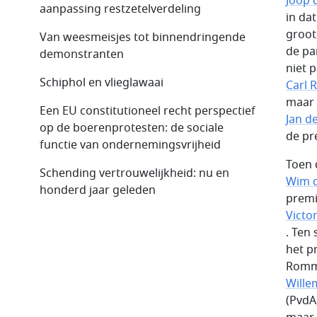
Joop 
aanpassing restzetel­verdeling
in da
groot
Van weesmeisjes tot binnendringende
de pa
demonstranten
niet p
Schiphol en vlieglawaai
Carl
maar 
Een EU constitutioneel recht perspectief
Jan d
op de boerenprotesten: de sociale
de pr
functie van ondernemingsvrijheid
Toen 
Schending vertrouwelijkheid: nu en
Wim d
honderd jaar geleden
premi
Victo
. Ten
het p
Romm
Wille
(PvdA