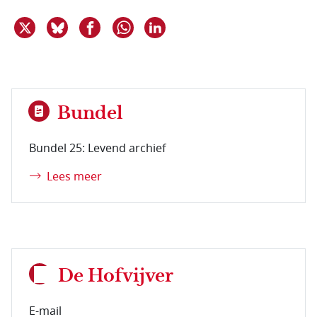
Deel dit item op X
Deel dit item op Bluesky
Deel dit item op Facebook
Deel dit item op Linkedin
Delen via WhatsApp
Bundel
Bundel 25: Levend archief
Lees meer
De Hofvijver
E-mail