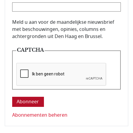
E-mailadres van de abonnee.
Meld u aan voor de maandelijkse nieuwsbrief
met beschouwingen, opinies, columns en
achtergronden uit Den Haag en Brussel.
CAPTCHA
Deze vraag is om te controleren dat u een mens be
Abonnementen beheren