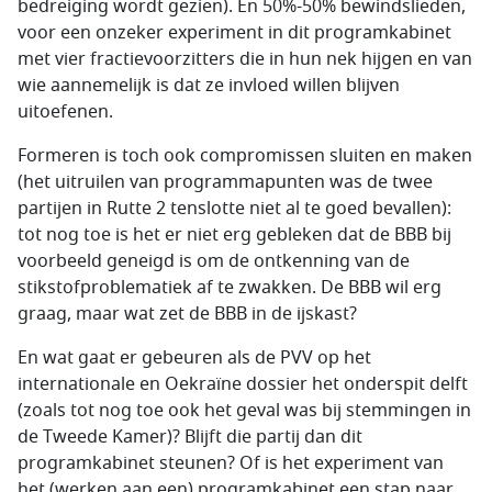
bedreiging wordt gezien). En 50%-50% bewindslieden,
voor een onzeker experiment in dit programkabinet
met vier fractievoorzitters die in hun nek hijgen en van
wie aannemelijk is dat ze invloed willen blijven
uitoefenen.
Formeren is toch ook compromissen sluiten en maken
(het uitruilen van programmapunten was de twee
partijen in Rutte 2 tenslotte niet al te goed bevallen):
tot nog toe is het er niet erg gebleken dat de BBB bij
voorbeeld geneigd is om de ontkenning van de
stikstofproblematiek af te zwakken. De BBB wil erg
graag, maar wat zet de BBB in de ijskast?
En wat gaat er gebeuren als de PVV op het
internationale en Oekraïne dossier het onderspit delft
(zoals tot nog toe ook het geval was bij stemmingen in
de Tweede Kamer)? Blijft die partij dan dit
programkabinet steunen? Of is het experiment van
het (werken aan een) programkabinet een stap naar