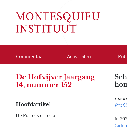
Overslaan en naar de inhoud gaan
Commentaar
Activiteiten
Publ
De Hofvijver Jaargang
Sch
hon
14, nummer 152
maand
Hoofdartikel
Prof.
De Putters criteria
In 20
Gideo