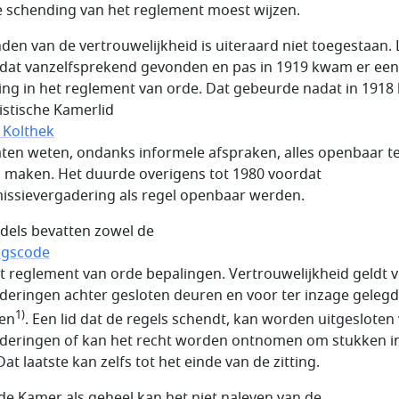
e schending van het reglement moest wijzen.
den van de vertrouwelijkheid is uiteraard niet toegestaan.
dat vanzelfsprekend gevonden en pas in 1919 kwam er een
ing in het reglement van orde. Dat gebeurde nadat in 1918 
listische Kamerlid
Kolthek
aten weten, ondanks informele afspraken, alles openbaar t
n maken. Het duurde overigens tot 1980 voordat
ssievergadering als regel openbaar werden.
dels bevatten zowel de
agscode
et reglement van orde bepalingen. Vertrouwelijkheid geldt 
deringen achter gesloten deuren en voor ter inzage geleg
1)
en
. Een lid dat de regels schendt, kan worden uitgesloten
deringen of kan het recht worden ontnomen om stukken in
Dat laatste kan zelfs tot het einde van de zitting.
de Kamer als geheel kan het niet naleven van de