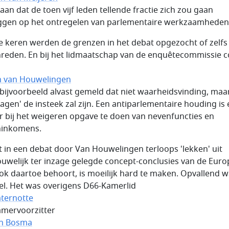
aan dat de toen vijf leden tellende fractie zich zou gaan
ggen op het ontregelen van parlementaire werkzaamheden
e keren werden de grenzen in het debat opgezocht of zelfs
reden. En bij het lidmaatschap van de enquêtecommissie 
n van Houwelingen
bijvoorbeeld alvast gemeld dat niet waarheidsvinding, maa
lagen' de insteek zal zijn. Een antiparlementaire houding is 
r bij het weigeren opgave te doen van nevenfuncties en
ninkomens.
t in een debat door Van Houwelingen terloops 'lekken' uit
ouwelijk ter inzage gelegde concept-conclusies van de Eur
ok daartoe behoort, is moeilijk hard te maken. Opvallend 
el. Het was overigens D66-Kamerlid
aternotte
amervoorzitter
in Bosma