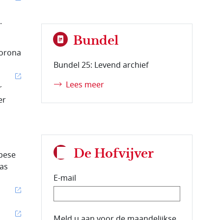
.
Bundel
corona
Bundel 25: Levend archief
Lees meer
r
er
De Hofvijver
opese
was
E-mail
E-mailadres van de abonnee.
Meld u aan voor de maandelijkse