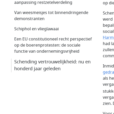
aanpassing restzetel­verdeling
op di
Van weesmeisjes tot binnendringende
Schen
demonstranten
werd 
bepal
Schiphol en vlieglawaai
socia
Harm 
Een EU constitutioneel recht perspectief
had l
op de boerenprotesten: de sociale
zulle
functie van ondernemingsvrijheid
commi
Schending vertrouwelijkheid: nu en
Inmid
honderd jaar geleden
gedr
als h
verga
stukk
verga
zien. 
Voor 