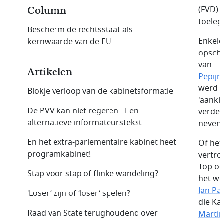
(FVD) 
Column
toele
Bescherm de rechtsstaat als
Enkel
kernwaarde van de EU
opsch
van
Artikelen
Pepij
werd 
Blokje verloop van de kabinetsformatie
'aank
De PVV kan niet regeren - Een
verde
alternatieve informateurs­tekst
neve
En het extra-parlementaire kabinet heet
Of he
program­kabinet!
vertr
Top o
Stap voor stap of flinke wandeling?
het w
Jan P
‘Loser’ zijn of ‘loser’ spelen?
die K
Raad van State terughoudend over
Mart