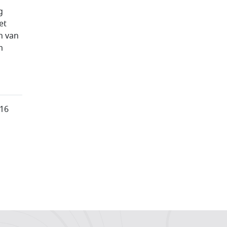
g
et
n van
m
.16