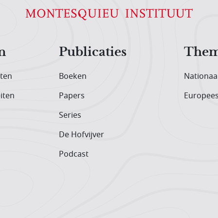
n
Publicaties
Them
iten
Boeken
Nationaa
iten
Papers
Europee
Series
De Hofvijver
Podcast