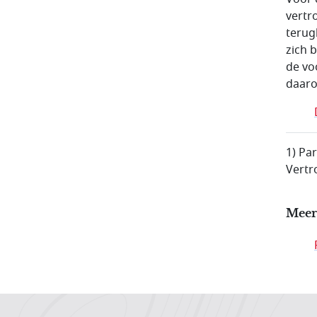
vertr
terug
zich 
de vo
daaro
1) Pa
Vertr
Meer