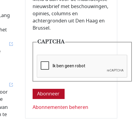
nieuwsbrief met beschouwingen,
opinies, columns en
 Lang
achtergronden uit Den Haag en
Brussel.
het
CAPTCHA
e
Deze vraag is om te controleren dat u ee
voor
de
Abonnementen beheren
 van
 te