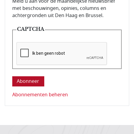
E-mailadres van de abonnee.
Meld u aan voor de maandelijkse nieuwsbrief
met beschouwingen, opinies, columns en
achtergronden uit Den Haag en Brussel.
CAPTCHA
Deze vraag is om te controleren dat u een mens be
Abonnementen beheren