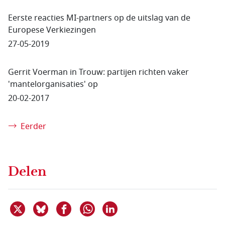
Eerste reacties MI-partners op de uitslag van de
Europese Verkiezingen
27-05-2019
Gerrit Voerman in Trouw: partijen richten vaker
'mantelorganisaties' op
20-02-2017
Eerder
Delen
Deel dit item op X
Deel dit item op Bluesky
Deel dit item op Facebook
Deel dit item op Linkedin
Delen via WhatsApp