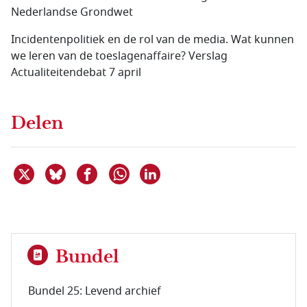
Nederlandse Grondwet
Incidentenpolitiek en de rol van de media. Wat kunnen
we leren van de toeslagenaffaire? Verslag
Actualiteitendebat 7 april
Delen
Deel dit item op X
Deel dit item op Bluesky
Deel dit item op Facebook
Deel dit item op Linkedin
Delen via WhatsApp
Bundel
Bundel 25: Levend archief