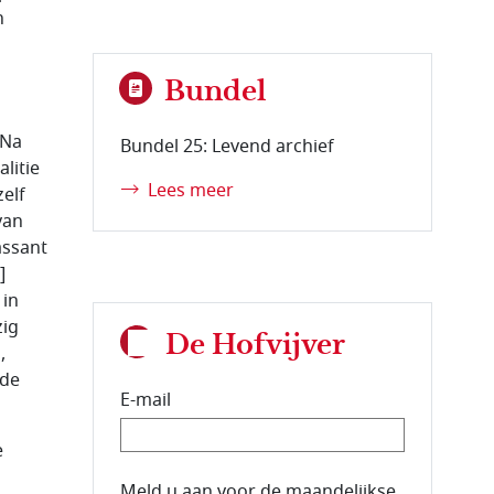
n
Bundel
 Na
Bundel 25: Levend archief
litie
Lees meer
elf
van
assant
]
 in
zig
De Hofvijver
,
 de
E-mail
e
E-mailadres van de abonnee.
Meld u aan voor de maandelijkse