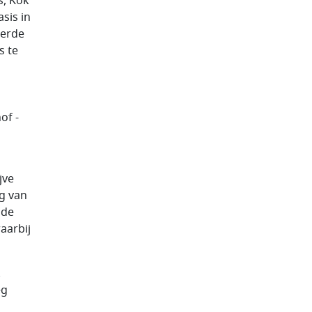
s, Kok
sis in
oerde
s te
of -
jve
g van
 de
aarbij
.
eg