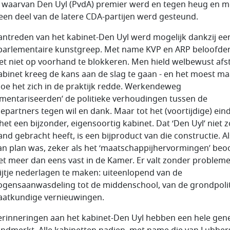
 waarvan Den Uyl (PvdA) premier werd en tegen heug en 
een deel van de latere CDA-partijen werd gesteund.
antreden van het kabinet-Den Uyl werd mogelijk dankzij ee
parlementaire kunstgreep. Met name KVP en ARP beloofde
et niet op voorhand te blokkeren. Men hield welbewust afs
abinet kreeg de kans aan de slag te gaan - en het moest ma
hoe het zich in de praktijk redde. Werkendeweg
ementariseerden’ de politieke verhoudingen tussen de
tiepartners tegen wil en dank. Maar tot het (voortijdige) ein
het een bijzonder, eigensoortig kabinet. Dat ‘Den Uyl’ niet z
and gebracht heeft, is een bijproduct van die constructie. Al
van plan was, zeker als het ‘maatschappijhervormingen’ beo
het meer dan eens vast in de Kamer. Er valt zonder problem
rijtje nederlagen te maken: uiteenlopend van de
gensaanwasdeling tot de middenschool, van de grondpoli
taatkundige vernieuwingen.
erinneringen aan het kabinet-Den Uyl hebben een hele gene