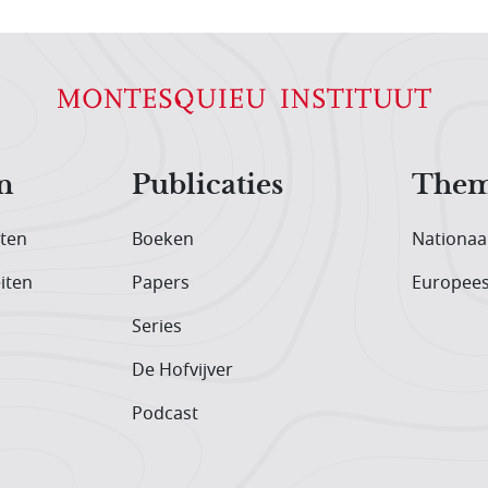
n
Publicaties
Them
iten
Boeken
Nationaa
iten
Papers
Europee
Series
De Hofvijver
Podcast