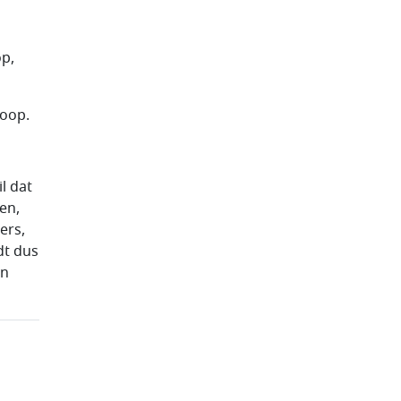
p,
noop.
l dat
en,
ers,
dt dus
en