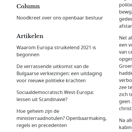
polit
Column
bewij
Noodkreet over ons openbaar bestuur
gedee
afsta
Artikelen
Net a
een v
Waarom Europa struikelend 2021 is
van c
begonnen
opges
Groen
De verrassende uitkomst van de
hadde
Bulgaarse verkiezingen: een uitdaging
verbo
voor nieuwe politieke krachten
zee t
Sociaaldemocratisch West-Europa:
zich 
lessen uit Scandinavië?
geen 
chris
Hoe geheim zijn de
ministerraadnotulen? Openbaarmaking,
Na al
regels en precedenten
kabin