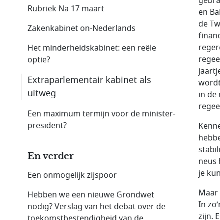
gebra
Rubriek Na 17 maart
en Ba
de Tw
Zakenkabinet on-Nederlands
finan
reger
Het minderheidskabinet: een reële
regee
optie?
jaart
Extraparlementair kabinet als
wordt
uitweg
in de
regee
Een maximum termijn voor de minister-
president?
Kenne
hebbe
stabi
En verder
neus 
je kun
Een onmogelijk zijspoor
Maar 
Hebben we een nieuwe Grondwet
In zo
nodig? Verslag van het debat over de
zijn.
toekomstbestendigheid van de