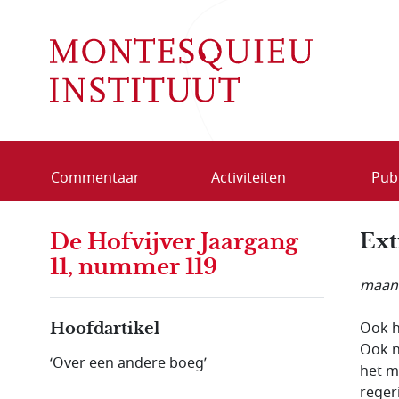
Overslaan en naar de inhoud gaan
Commentaar
Activiteiten
Publ
De Hofvijver Jaargang
Ext
11, nummer 119
maand
Ook h
Hoofdartikel
Ook n
‘Over een andere boeg’
het m
reger