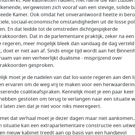
ndmerkt. Alle kabinetten nadien, met name die van Lubber
lkenende, vergewisten zich vooraf van een stevige, solide ba
eede Kamer. Ook omdat het onverantwoord heette in ber
ciele, sociaal-economische omstandigheden uit de losse pol
en. En dat leidde tot de omstreden dichtgespijkerde
rakkoorden. Dat in de parlementaire praktijk, zeker na een
je regeren, meer mogelijk bleek dan vandaag de dag verteld
, doet er niet aan af. Sinds enige tijd wordt aan het Binnenh
 naam van een verheerlijkt dualisme - misprijzend over
rakkoorden gesproken.
lijk moet je de nadelen van dat los-vaste regeren aan den li
n ervaren om de weg vrij te maken voor een herwaarderin
liserende coalitieafspraken. Kennelijk moet je een paar keer
hebben gestoten om terug te verlangen naar een situatie w
t laten zien dat je niet voor niks meeregeert.
met dat verhaal moet je dezer dagen maar niet aankomen.
’n situatie kan een extraparlementaire constructie een uitw
 Een nieuw kabinet treedt aan op basis van een handjevol