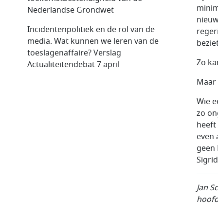
minim
Nederlandse Grondwet
nieuw
Incidentenpolitiek en de rol van de
reger
media. Wat kunnen we leren van de
bezie
toeslagenaffaire? Verslag
Zo ka
Actualiteitendebat 7 april
Maar e
Wie e
zo on
heeft 
even 
geen 
Sigri
Jan S
hoofd