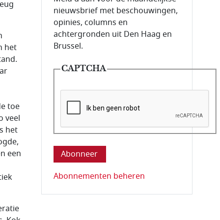
meug
nieuwsbrief met beschouwingen,
opinies, columns en
achtergronden uit Den Haag en
n
Brussel.
n het
tand.
CAPTCHA
ar
de toe
o veel
s het
Deze vraag is om te controleren dat u ee
ogde,
en een
Abonnementen beheren
tiek
ratie