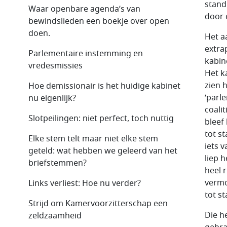
stand
Waar openbare agenda’s van
door 
bewindslieden een boekje over open
doen.
Het a
extra
Parlementaire instemming en
kabin
vredesmissies
Het k
zien 
Hoe demissionair is het huidige kabinet
‘parl
nu eigenlijk?
coali
Slotpeilingen: niet perfect, toch nuttig
bleef 
tot st
Elke stem telt maar niet elke stem
iets 
geteld: wat hebben we geleerd van het
liep 
briefstemmen?
heel 
vermo
Links verliest: Hoe nu verder?
tot s
Strijd om Kamervoorzitterschap een
Die h
zeldzaamheid