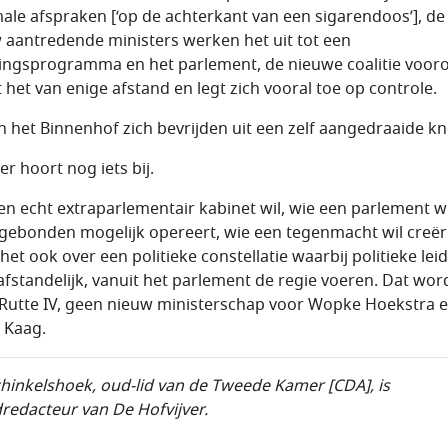
ale afspraken [‘op de achterkant van een sigarendoos’], de
 aantredende ministers werken het uit tot een
ingsprogramma en het parlement, de nieuwe coalitie vooro
t het van enige afstand en legt zich vooral toe op controle.
n het Binnenhof zich bevrijden uit een zelf aangedraaide k
r hoort nog iets bij.
en echt extraparlementair kabinet wil, wie een parlement wi
gebonden mogelijk opereert, wie een tegenmacht wil creër
het ook over een politieke constellatie waarbij politieke leid
afstandelijk, vanuit het parlement de regie voeren. Dat wor
Rutte IV, geen nieuw ministerschap voor Wopke Hoekstra 
d Kaag.
chinkelshoek, oud-lid van de Tweede Kamer [CDA], is
redacteur van De Hofvijver.