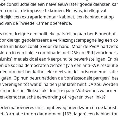
ieke constructie die een halve eeuw later goede diensten ka
zen om uit de impasse te komen. Het was, in elk geval
ltelijk, een extraparlementair kabinet, een kabinet dat op
nd van de Tweede Kamer opereerde.
ls toen dreigde een politieke patstelling aan het Binnenhof.
oor die tijd gepolariseerde verkiezingscampagne lag een coa
entrum-linkse coalitie voor de hand. Maar de PvdA had zichz
loten in een linkse combinatie met D66 en PPR [voorloper 
Links] met als doel een ‘keerpunt’ te bewerkstelligen. En p
n de sociaaldemocraten zichzelf [via een anti-KVP resolutie
den om met het katholieke deel van de christendemocratie
e gaan. Op hun beurt hadden de ‘confessionele partijen’, be
te verenigen tot wat bijna tien jaar later het CDA zou worden
zin onder het ‘linkse juk’ door te gaan. Wat woog zwaarder
ten-democratische eenwording of regeren over links?
lerlei manoeuvres en schijnbewegingen kwam na de langst
etsformatie tot op dat moment [163 dagen] een kabinet tot