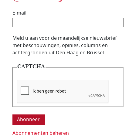
E-mail
E-mailadres van de abonnee.
Meld u aan voor de maandelijkse nieuwsbrief
met beschouwingen, opinies, columns en
achtergronden uit Den Haag en Brussel.
CAPTCHA
Deze vraag is om te controleren dat u een mens be
Abonnementen beheren