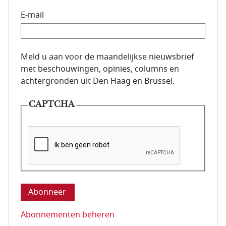
E-mail
E-mailadres van de abonnee.
Meld u aan voor de maandelijkse nieuwsbrief
met beschouwingen, opinies, columns en
achtergronden uit Den Haag en Brussel.
CAPTCHA
Deze vraag is om te controleren dat u een mens be
Abonnementen beheren