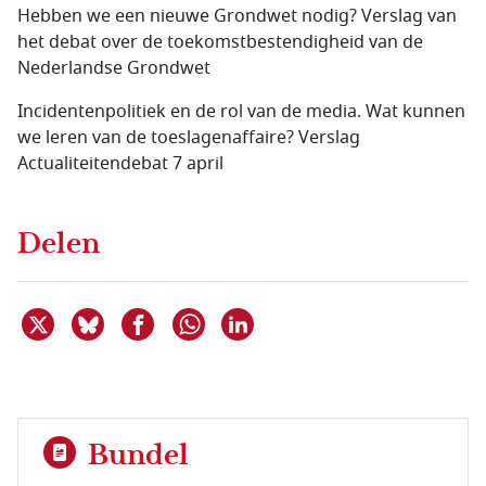
Hebben we een nieuwe Grondwet nodig? Verslag van
het debat over de toekomstbestendigheid van de
Nederlandse Grondwet
Incidentenpolitiek en de rol van de media. Wat kunnen
we leren van de toeslagenaffaire? Verslag
Actualiteitendebat 7 april
Delen
Deel dit item op X
Deel dit item op Bluesky
Deel dit item op Facebook
Deel dit item op Linkedin
Delen via WhatsApp
Bundel