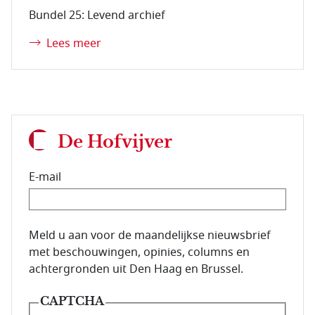
Bundel 25: Levend archief
Lees meer
De Hofvijver
E-mail
E-mailadres van de abonnee.
Meld u aan voor de maandelijkse nieuwsbrief
met beschouwingen, opinies, columns en
achtergronden uit Den Haag en Brussel.
CAPTCHA