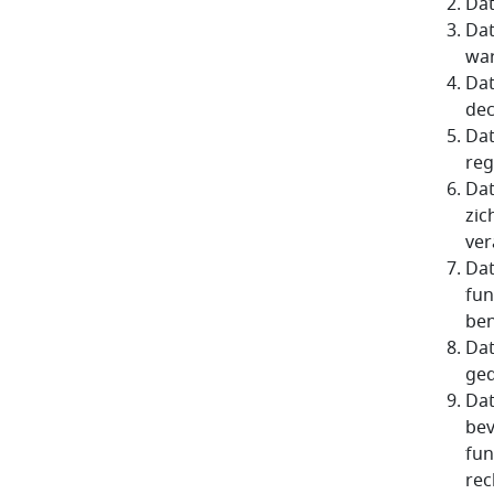
Dat
Dat
war
Dat
dec
Dat
reg
Dat
zic
ver
Dat
fun
be
Dat
ged
Dat
bev
fun
rec