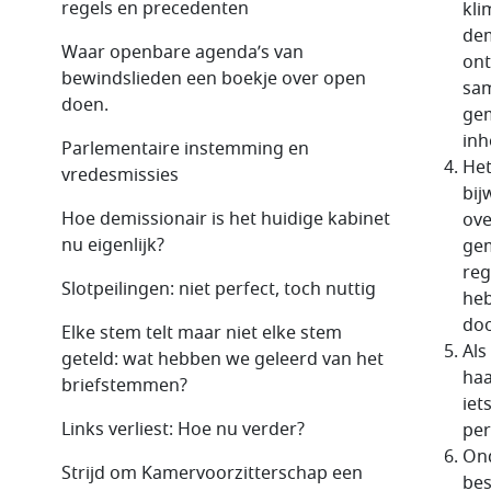
regels en precedenten
kli
dem
Waar openbare agenda’s van
ont
bewindslieden een boekje over open
sam
doen.
gem
inh
Parlementaire instemming en
Het
vredesmissies
bij
Hoe demissionair is het huidige kabinet
ove
nu eigenlijk?
gem
reg
Slotpeilingen: niet perfect, toch nuttig
heb
doo
Elke stem telt maar niet elke stem
Als
geteld: wat hebben we geleerd van het
haa
briefstemmen?
iet
Links verliest: Hoe nu verder?
per
Ond
Strijd om Kamervoorzitterschap een
bes