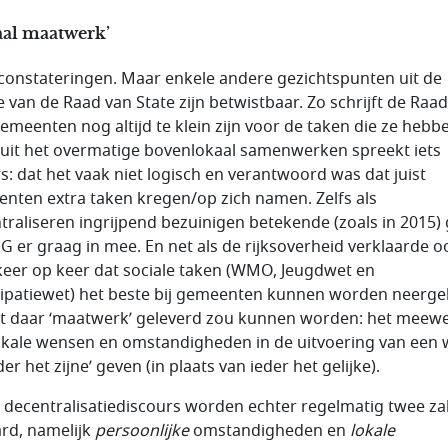
aal maatwerk’
constateringen. Maar enkele andere gezichtspunten uit de
ie van de Raad van State zijn betwistbaar. Zo schrijft de Raad
gemeenten nog altijd te klein zijn voor de taken die ze hebb
uit het overmatige bovenlokaal samenwerken spreekt iets
s: dat het vaak niet logisch en verantwoord was dat juist
nten extra taken kregen/op zich namen. Zelfs als
traliseren ingrijpend bezuinigen betekende (zoals in 2015)
G er graag in mee. En net als de rijksoverheid verklaarde o
eer op keer dat sociale taken (WMO, Jeugdwet en
cipatiewet) het beste bij gemeenten kunnen worden neerge
 daar ‘maatwerk’ geleverd zou kunnen worden: het meew
okale wensen en omstandigheden in de uitvoering van een 
der het zijne’ geven (in plaats van ieder het gelijke).
t decentralisatiediscours worden echter regelmatig twee z
rd, namelijk
persoonlijke
omstandigheden en
lokale