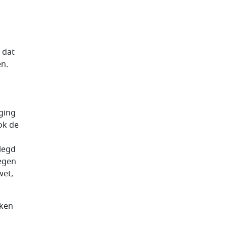
 dat
en.
 ging
ok de
legd
egen
wet,
aken