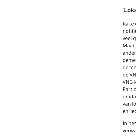
‘Lok
Rake 
notit
veel 
Maar 
ander
gemee
decen
de VN
VNG k
Parti
omdat
van l
en ‘ie
In he
verwa