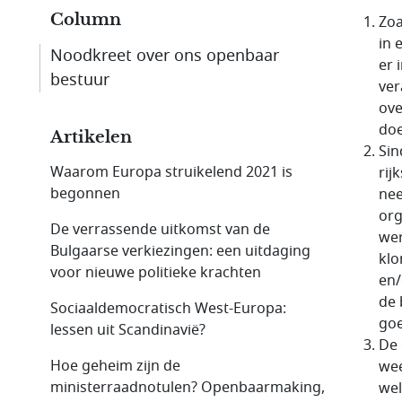
Column
Zoa
in 
Noodkreet over ons openbaar
er 
bestuur
ver
ove
doe
Artikelen
Sin
Waarom Europa struikelend 2021 is
rij
begonnen
nee
org
De verrassende uitkomst van de
wer
Bulgaarse verkiezingen: een uitdaging
klo
voor nieuwe politieke krachten
en/
de 
Sociaaldemocratisch West-Europa:
go
lessen uit Scandinavië?
De 
Hoe geheim zijn de
wee
ministerraadnotulen? Openbaarmaking,
wel