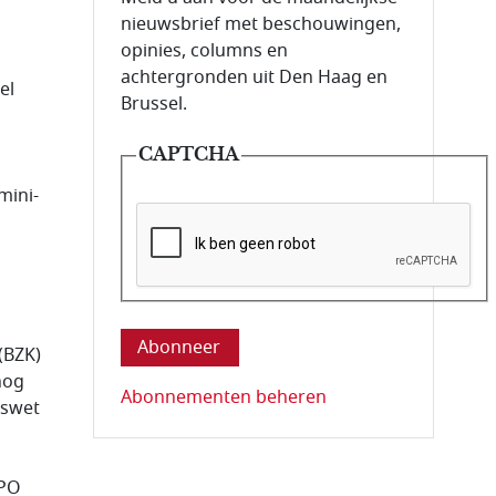
nieuwsbrief met beschouwingen,
opinies, columns en
achtergronden uit Den Haag en
el
Brussel.
CAPTCHA
mini-
Deze vraag is om te controleren dat u ee
(BZK)
nog
Abonnementen beheren
gswet
IPO