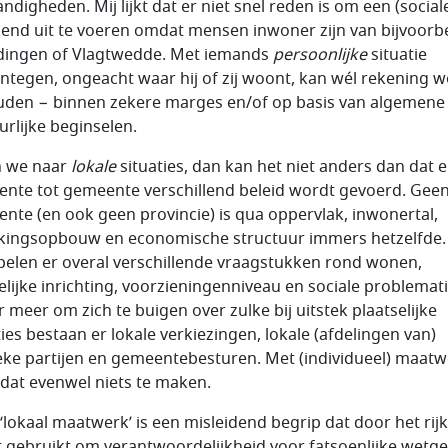
ndigheden. Mij lijkt dat er niet snel reden is om een (social
kend uit te voeren omdat mensen inwoner zijn van bijvoorb
dingen of Vlagtwedde. Met iemands
persoonlijke
situatie
ntegen, ongeacht waar hij of zij woont, kan wél rekening 
den − binnen zekere marges en/of op basis van algemene
urlijke beginselen.
n we naar
lokale
situaties, dan kan het niet anders dan dat e
nte tot gemeente verschillend beleid wordt gevoerd. Gee
nte (en ook geen provincie) is qua oppervlak, inwonertal,
kingsopbouw en economische structuur immers hetzelfde.
pelen er overal verschillende vraagstukken rond wonen,
elijke inrichting, voorzieningenniveau en sociale problemati
 meer om zich te buigen over zulke bij uitstek plaatselijke
ies bestaan er lokale verkiezingen, lokale (afdelingen van)
ieke partijen en gemeentebesturen. Met (individueel) maat
 dat evenwel niets te maken.
 ‘lokaal maatwerk’ is een misleidend begrip dat door het rijk
 gebruikt om verantwoordelijkheid voor fatsoenlijke wetg