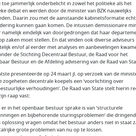
u toe jammerlijk onderbelicht in zowel het politieke als het
eke debat en werden door de minister van BZK nauwelijks
eden. Daarin zou met de aanstaande kabinetsformatie echt
dering kunnen gaan komen. De intussen demissionaire min
 er namelijk eindelijk van doorgedrongen dat haar departem
op zaken moet stellen. En dat vinden ook diverse adviseurs 
telijk en/of al eerder met analyses en aanbevelingen kwam
nder de Stichting Decentraal Bestuur, de Raad voor het
aar Bestuur en de Afdeling advisering van de Raad van Sta
atste presenteerde op 24 maart jl. op verzoek van de minist
e zogeheten decentrale koepels een ‘voorlichting over
bestuurlijke verhoudingen’. De Raad van State stelt hierin re
ijn raap vast:
 er in het openbaar bestuur sprake is van ‘structurele
nningen en bijbehorende sturingsproblemen’ die dringen
 oplossing vragen omdat het bestuur anders niet in staat za
talrijke grote problemen van nu op te lossen.