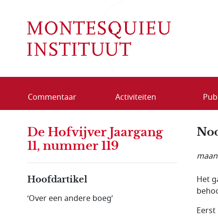
Overslaan en naar de inhoud gaan
Commentaar
Activiteiten
Publ
De Hofvijver Jaargang
Noo
11, nummer 119
maand
Het g
Hoofdartikel
behoo
‘Over een andere boeg’
Eerst