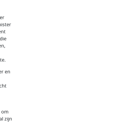
er
ister
ent
die
en,
te.
er en
cht
d om
l zijn