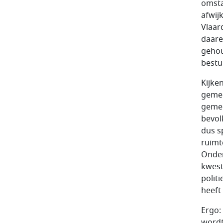
omsta
afwij
Vlaar
daare
gehou
bestu
Kijke
gemee
gemee
bevol
dus s
ruimt
Onder
kwest
polit
heeft
Ergo:
wordt