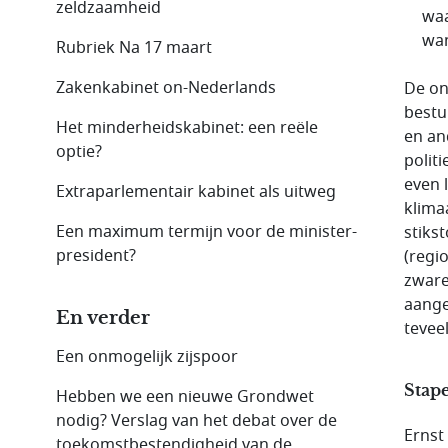
zeldzaamheid
waa
wan
Rubriek Na 17 maart
Zakenkabinet on-Nederlands
De on
bestu
Het minderheidskabinet: een reële
en an
optie?
polit
even 
Extraparlementair kabinet als uitweg
klima
Een maximum termijn voor de minister-
stiks
president?
(regi
zware
aange
En verder
tevee
Een onmogelijk zijspoor
Stap
Hebben we een nieuwe Grondwet
nodig? Verslag van het debat over de
Ernst
toekomstbestendigheid van de