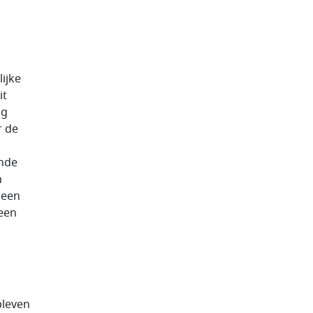
ijke
it
og
r de
ende
n
 een
een
bleven