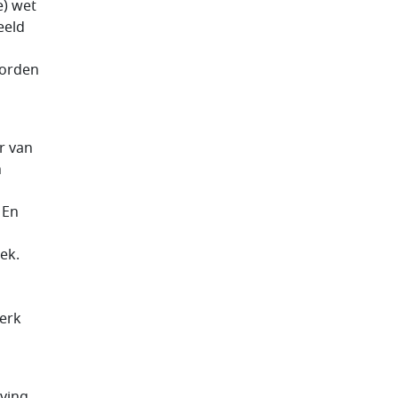
e) wet
eeld
worden
r van
n
 En
ek.
werk
eving