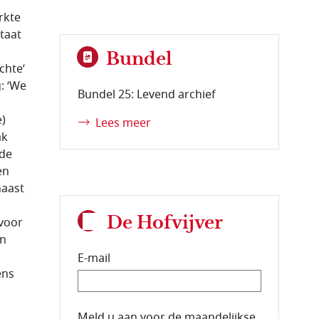
rkte
taat
Bundel
chte’
: ‘We
Bundel 25: Levend archief
e)
Lees meer
ak
rde
en
naast
n
De Hofvijver
 voor
en
E-mail
ens
E-mailadres van de abonnee.
Meld u aan voor de maandelijkse