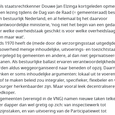
ls staatsrechtkenner Douwe Jan Elzinga kortgeleden opme
een lezing tijdens de Dag van de Raad (= gemeenteraad) bes
in bestuurlijk Nederland, en al helemaal bij het daarvoor
antwoordelijke ministerie, ‘nog niet het begin van een geda
r welke overheidstaak geschikt is voor welke overheidslaag
n maar wat’.
ds 1970 heeft de (mede door de verzorgingsstaat uitgedijd
ksoverheid menige inhoudelijke, uitvoerings- en toezichtsta
rgelegd bij gemeenten en andere, al dan niet geprivatisee
anen. Als bestuurlijke ballast ervaren verantwoordelijkhed
den aldus weggeorganiseerd naar beneden of opzij. Daar
nken er soms inhoudelijke argumenten: lokaal uit te voere
of te maken beleid zou integraler, specifieker, flexibeler en
burger herkenbaarder zijn. Maar vooral leek decentraliser
edkoper.
gemeenten (verenigd in de VNG) namen nieuwe taken telk
r dapper dan wel gretig op zich: van inspectiewerk tot
zijnstaken, en van uitvoering van de Participatiewet tot