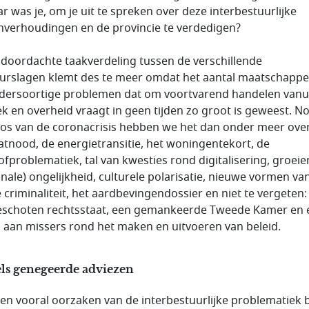
r was je, om je uit te spreken over deze interbestuurlijke
verhoudingen en de provincie te verdedigen?
doordachte taakverdeling tussen de verschillende
urslagen klemt des te meer omdat het aantal maatschappel
dersoortige problemen dat om voortvarend handelen vanu
iek en overheid vraagt in geen tijden zo groot is geweest. N
los van de coronacrisis hebben we het dan onder meer ove
atnood, de energietransitie, het woningentekort, de
tofproblematiek, tal van kwesties rond digitalisering, groei
onale) ongelijkheid, culturele polarisatie, nieuwe vormen va
 criminaliteit, het aardbevingendossier en niet te vergeten:
schoten rechtsstaat, een gemankeerde Tweede Kamer en 
l aan missers rond het maken en uitvoeren van beleid.
els genegeerde adviezen
 en vooral oorzaken van de interbestuurlijke problematiek 