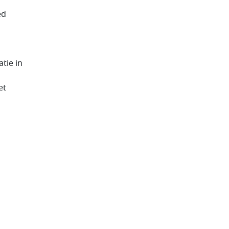
ed
tie in
et