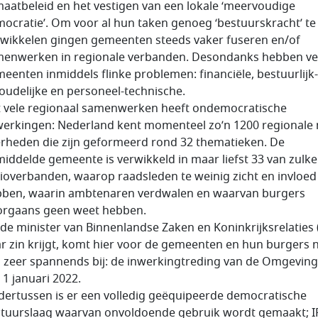
maatbeleid en het vestigen van een lokale ‘meervoudige
ocratie’. Om voor al hun taken genoeg ‘bestuurskracht’ te
wikkelen gingen gemeenten steeds vaker fuseren en/of
enwerken in regionale verbanden. Desondanks hebben ve
eenten inmiddels flinke problemen: financiële, bestuurlijk-
oudelijke en personeel-technische.
 vele regionaal samenwerken heeft ondemocratische
werkingen: Nederland kent momenteel zo’n 1200 regionale 
rheden die zijn geformeerd rond 32 thematieken. De
iddelde gemeente is verwikkeld in maar liefst 33 van zulke
ioverbanden, waarop raadsleden te weinig zicht en invloed
ben, waarin ambtenaren verdwalen en waarvan burgers
rgaans geen weet hebben.
 de minister van Binnenlandse Zaken en Koninkrijksrelaties 
r zin krijgt, komt hier voor de gemeenten en hun burgers 
s zeer spannends bij: de inwerkingtreding van de Omgevin
 1 januari 2022.
ertussen is er een volledig geëquipeerde democratische
tuurslaag waarvan onvoldoende gebruik wordt gemaakt; 