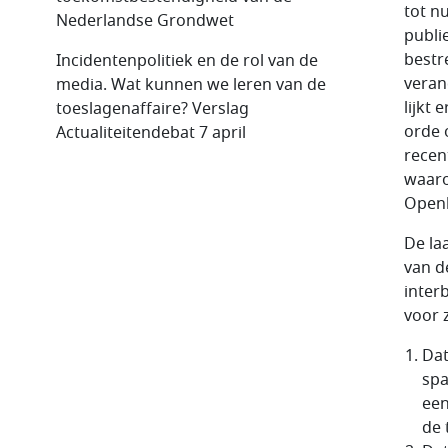
tot n
Nederlandse Grondwet
publi
bestr
Incidentenpolitiek en de rol van de
veran
media. Wat kunnen we leren van de
lijkt
toeslagenaffaire? Verslag
orde 
Actualiteitendebat 7 april
recen
waaro
Openb
De la
van d
inter
voor z
Dat
spa
een
de 