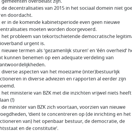
 gemeenten overbelast zijn.
 de decentralisaties van 2015 in het sociaal domein niet go
en doordacht.
 er in de komende kabinetsperiode even geen nieuwe
entralisaties moeten worden doorgevoerd.
 het probleem van tekortschietende democratische legitima
ioverband urgent is.
 nieuwe termen als ‘gezamenlijk sturen’ en ‘één overheid’ h
ht kunnen benemen op een adequate verdeling van
antwoordelijkheden.
 diverse aspecten van het moeizame (inter)bestuurlijk
ctioneren in diverse adviezen en rapporten al eerder zijn
noemd.
 het ministerie van BZK met die inzichten vrijwel niets heeft
aan (!)
 de minister van BZK zich voortaan, voorzien van nieuwe
oegdheden, ‘dient te concentreren op (de inrichting en het
ctioneren van) het openbaar bestuur, de democratie, de
htsstaat en de constitutie’.